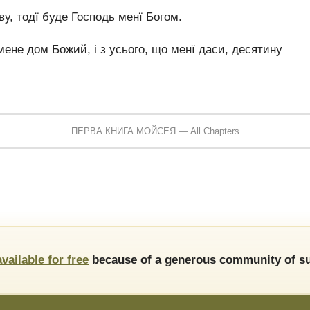
у, тодї буде Господь менї Богом.
мене дом Божий, і з усього, що менї даси, десятину
ПЕРВА КНИГА МОЙСЕЯ — All Chapters
available for free
because of a generous community of su