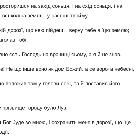
просторишся на захід соньця, і на схід соньця, і на
 всї колїна землї, і у насїннї твойму.
кій дорозї, що нею пійдеш, і верну тебе в ʼцю землю;
аголав тобі.
вно єсть Господь на врочищі сьому, а я й не знав.
е! Не що інше воно як дом Божий, а се ворота небесні.
 що положив там у голови собі, та й поставив його
 прізвище городу було Луз.
 Бог буде зо мною, і сохранить мене в дорозї, що ʼце
дїг,