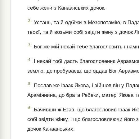
себе жени з Канаанських дочок.
2
Устань, та й одбіжи в Мезопотамію, в Пада
твоєї, та й возьми собі звідти жену з дочок Л
3
Бог же мій нехай тебе благословить і намн
4
І нехай тобі дасть благословеннє Авраамов
землю, де пробуваєш, що оддав Бог Авраамо
5
Послав же Ізаак Якова, і зійшов він у Пад
Араміянина, до брата Ребеки, матері Якова т
6
Бачивши ж Езав, що благословив Ізаак Яко
собі звідти жінку, і що благословляючи його
дочок Канаанських,