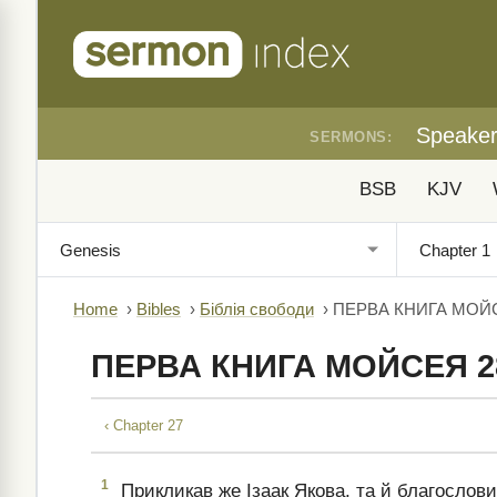
Speake
SERMONS:
BSB
KJV
Home
›
Bibles
›
Біблія свободи
›
ПЕРВА КНИГА МОЙ
ПЕРВА КНИГА МОЙСЕЯ 2
‹ Chapter 27
1
Прикликав же Ізаак Якова, та й благослови