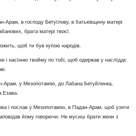
н-Арам, в господу Бетуїлову, в батьківщину матері
абанових, брата матері твоєї.
ожить, щоб ти був купою народів.
е і насїнню твойму по тобі, щоб одержав у наслїддє
ві.
ан-Арам, у Мезопотамію, до Лабана Бетуйленка,
а Езава.
ва і послав у Мезопотамію, в Падан-Арам, щоб узяти
 заповідав йому говорючи: Не мусиш брати жени з