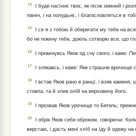
14
І буде насїннє твоє, як пісок земний і роз
північ, і на полудьнє, і благословляться в тобі
15
І се я з тобою й оберегати му тебе на вся
бо не покину тебе, докіль сотворю все, що гл
16
І прокинувсь Яков од сну свого, і каже: Пе
17
І злякавсь, і каже: Яке страшне врочище с
18
І встав Яков рано в ранцї, і взяв каменя,
стовпа, та й злив олїй на верховину його.
19
І прозвав Яков урочище то Бетель; прежне
20
І обрік Яков себе оброком, говорючи: Коли
верстаю, і дасть менї хлїб на їду й одежу на о