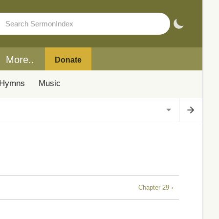
More..
Donate
Hymns
Music
Chapter 29 ›