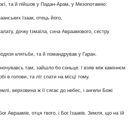
оєї, та й пійшов у Падан-Арам, у Мезопотамію:
анських Ізаак, отець його,
галату, дочку Ізмаїла, сина Авраамового, сестру
лодязя клятьби, та й помандрував у Гаран.
ночувавсь там, зайшло бо соньце. І взяв між каміннєм
і в голови, та лїг спати на місцї тому.
млї, верховина ж її сягає до небес, і ангели Божі
ог Авраамів, отця твого, і Бог Ізааків. Земля, що на їй