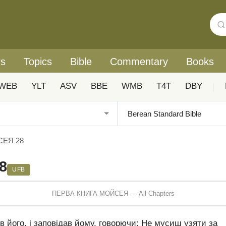
rs
Topics
Bible
Commentary
Books
WEB
YLT
ASV
BBE
WMB
T4T
DBY
|
СЕЯ 28
8
UFB
ПЕРВА КНИГА МОЙСЕЯ — All Chapters
в його, і заповідав йому, говорючи: Не мусиш узяти за