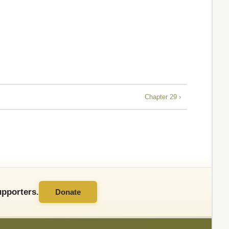
Chapter 29 ›
pporters.
Donate