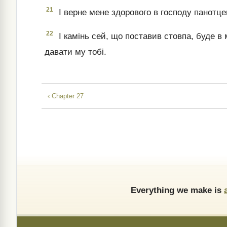
21
І верне мене здорового в господу панотцев
22
І камінь сей, що поставив стовпа, буде в 
давати му тобі.
‹ Chapter 27
Everything we make is