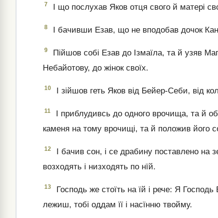
7
І що послухав Яков отця свого й матері св
8
І бачивши Езав, що не вподобав дочок Кана
9
Пійшов собі Езав до Ізмаїла, та й узяв Ма
Небайотову, до жінок своїх.
10
І зійшов геть Яков від Бейер-Себи, від ко
11
І приблудивсь до одного врочища, та й об
каменя на тому врочищі, та й положив його соб
12
І бачив сон, і се драбину поставлено на зе
возходять і низходять по нїй.
13
Господь же стоїть на їй і рече: Я Господь Б
лежиш, тобі оддам її і насїнню твойму.