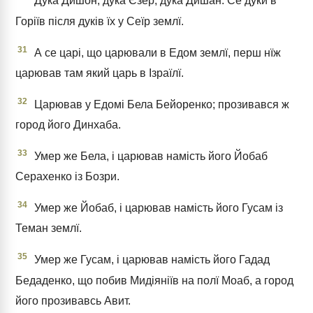
Дука Дишон, дука Єзер, дука Дишан. Се дуки в
Горіїв після дуків їх у Сеїр землї.
31
А се царі, що царювали в Едом землї, перш нїж
царював там який царь в Ізраїлї.
32
Царював у Едомі Бела Бейоренко; прозивався ж
город його Динхаба.
33
Умер же Бела, і царював намість його Йобаб
Серахенко із Бозри.
34
Умер же Йобаб, і царював намість його Гусам із
Теман землї.
35
Умер же Гусам, і царював намість його Гадад
Бедаденко, що побив Мидіяніїв на полї Моаб, а город
його прозивавсь Авит.