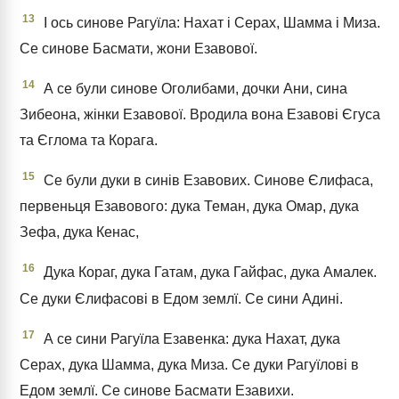
13
І ось синове Рагуїла: Нахат і Серах, Шамма і Миза.
Се синове Басмати, жони Езавової.
14
А се були синове Оголибами, дочки Ани, сина
Зибеона, жінки Езавової. Вродила вона Езавові Єгуса
та Єглома та Корага.
15
Се були дуки в синів Езавових. Синове Єлифаса,
первеньця Езавового: дука Теман, дука Омар, дука
Зефа, дука Кенас,
16
Дука Кораг, дука Гатам, дука Гайфас, дука Амалек.
Се дуки Єлифасові в Едом землї. Се сини Адині.
17
А се сини Рагуїла Езавенка: дука Нахат, дука
Серах, дука Шамма, дука Миза. Се дуки Рагуїлові в
Едом землї. Се синове Басмати Езавихи.