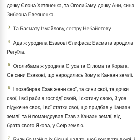
дочку Єлона Хетяненка, та Оголибаму, дочку Ани, сина
Зибеона Евеяненка.
3
Та Басмату Ізмайлову, сестру Небайотову.
4
Ада ж уродила Езавові Єлифаса; Басмата вродила
Регуїла.
5
Оголибама ж уродила Єгуса та Єглома та Корага.
Се сини Езавові, що народились йому в Канаан землї.
6
І позабирав Езав жени свої, та сини свої, та дочки
свої, і всї раби в госпо́дї своїй, і скотину свою, й усе
підуючне своє, і всї статки свої, що придбав у Канаан
землї, та й помандрував Езав з Канаан землї, від
брата свого Якова, у Сеїр землю.
7
Були бо майна іх більші над те, щоб кочувати вкупі, і