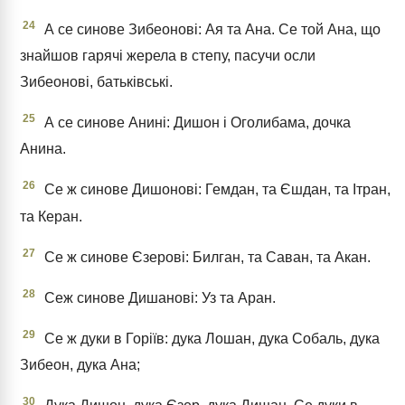
24
А се синове Зибеонові: Ая та Ана. Се той Ана, що
знайшов гарячі жерела в степу, пасучи осли
Зибеонові, батьківські.
25
А се синове Анині: Дишон і Оголибама, дочка
Анина.
26
Се ж синове Дишонові: Гемдан, та Єшдан, та Ітран,
та Керан.
27
Се ж синове Єзерові: Билган, та Саван, та Акан.
28
Сеж синове Дишанові: Уз та Аран.
29
Се ж дуки в Горіїв: дука Лошан, дука Собаль, дука
Зибеон, дука Ана;
30