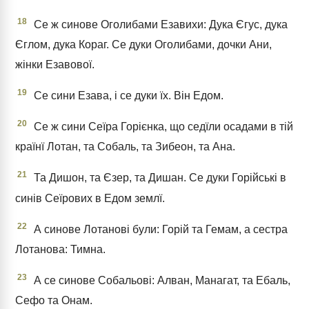
18
Се ж синове Оголибами Езавихи: Дука Єгус, дука
Єглом, дука Кораг. Се дуки Оголибами, дочки Ани,
жінки Езавової.
19
Се сини Езава, і се дуки їх. Він Едом.
20
Се ж сини Сеїра Горієнка, що седїли осадами в тій
країнї Лотан, та Собаль, та Зибеон, та Ана.
21
Та Дишон, та Єзер, та Дишан. Се дуки Горійські в
синів Сеїрових в Едом землї.
22
А синове Лотанові були: Горій та Гемам, а сестра
Лотанова: Тимна.
23
А се синове Собальові: Алван, Манагат, та Ебаль,
Сефо та Онам.