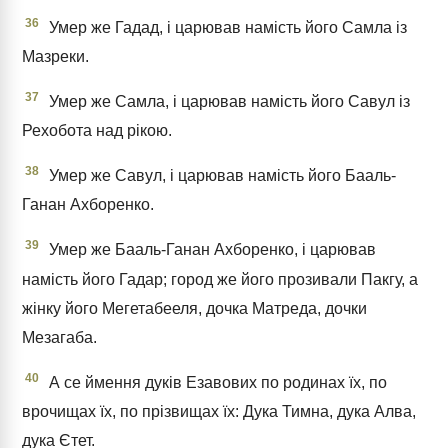
36
Умер же Гадад, і царював намість його Самла із
Мазреки.
37
Умер же Самла, і царював намість його Савул із
Рехобота над рікою.
38
Умер же Савул, і царював намість його Бааль-
Ганан Ахборенко.
39
Умер же Бааль-Ганан Ахборенко, і царював
намість його Гадар; город же його прозивали Пакгу, а
жінку його Мегетабееля, дочка Матреда, дочки
Мезагаба.
40
А се ймення дуків Езавових по родинах їх, по
врочищах їх, по прізвищах їх: Дука Тимна, дука Алва,
дука Єтет.