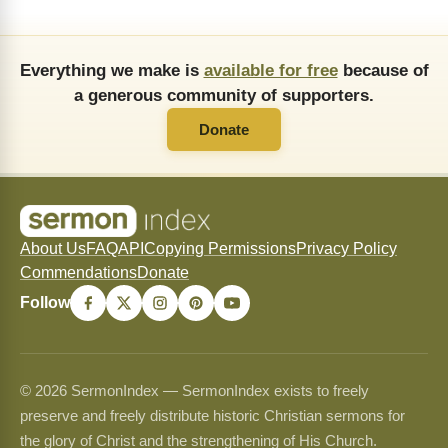
Everything we make is
available for free
because of
a generous community of supporters.
Donate
About Us
FAQ
API
Copying Permissions
Privacy Policy
Commendations
Donate
Follow
© 2026 SermonIndex — SermonIndex exists to freely
preserve and freely distribute historic Christian sermons for
the glory of Christ and the strengthening of His Church.