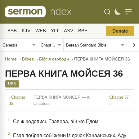
BSB
KJV
WEB
YLT
ASV
BBE
Donate
Home
›
Bibles
›
Біблія свободи
›
ПЕРВА КНИГА МОЙСЕЯ 36
ПЕРВА КНИГА МОЙСЕЯ 36
UFB
‹ Chapter
ПЕРВА КНИГА МОЙСЕЯ — All
Chapter 37
35
Chapters
›
1
Се ж родопись Езавова, він же Едом.
2
Езав побрав собі жени із дочок Канаанських, Аду