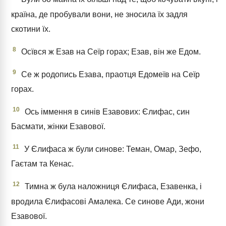
країна, де пробували вони, не зносила їх задля
скотини їх.
8
Осївся ж Езав на Сеїр горах; Езав, він же Едом.
9
Се ж родопись Езава, праотця Едомеїв на Сеїр
горах.
10
Ось іммення в синів Езавових: Єлифас, син
Басмати, жінки Езавової.
11
У Єлифаса ж були синове: Теман, Омар, Зефо,
Гаєтам та Кенас.
12
Тимна ж була наложниця Єлифаса, Езавенка, і
вродила Єлифасові Амалека. Се синове Ади, жони
Езавової.