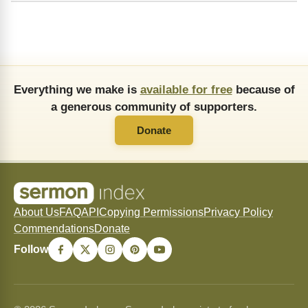
Everything we make is
available for free
because of
a generous community of supporters.
Donate
About Us
FAQ
API
Copying Permissions
Privacy Policy
Commendations
Donate
Follow