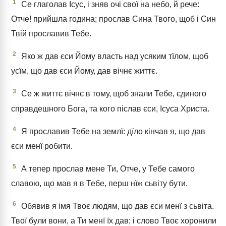
1
Се глаголав Ісус, і зняв очі свої на небо, й рече:
Отче! прийшла година; прослав Сина Твого, щоб і Син
Твій прославив Тебе.
2
Яко ж дав єси Йому власть над усяким тїлом, щоб
усїм, що дав єси Йому, дав вічнє життє.
3
Се ж життє вічнє в тому, щоб знали Тебе, єдиного
справдешного Бога, та кого післав єси, Ісуса Христа.
4
Я прославив Тебе на землї: дїло кінчав я, що дав
єси менї робити.
5
А тепер прослав мене Ти, Отче, у Тебе самого
славою, що мав я в Тебе, перш нїж сьвіту бути.
6
Обявив я імя Твоє людям, що дав єси менї з сьвіта.
Твої були вони, а Ти менї їх дав; і слово Твоє хоронили