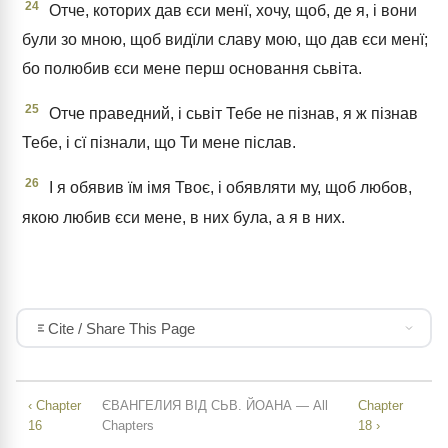
24
Отче, которих дав єси менї, хочу, щоб, де я, і вони
були зо мною, щоб видїли славу мою, що дав єси менї;
бо полюбив єси мене перш основання сьвіта.
25
Отче праведний, і сьвіт Тебе не пізнав, я ж пізнав
Тебе, і сї пізнали, що Ти мене післав.
26
І я обявив їм імя Твоє, і обявляти му, щоб любов,
якою любив єси мене, в них була, а я в них.
Cite / Share This Page
‹ Chapter
ЄВАНГЕЛИЯ ВІД СЬВ. ЙОАНА — All
Chapter
16
Chapters
18 ›