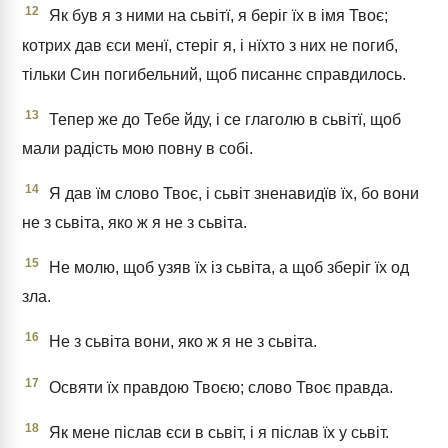
12
Як був я з ними на сьвітї, я беріг їх в імя Твоє;
котрих дав єси менї, стеріг я, і нїхто з них не погиб,
тільки Син погибельний, щоб писаннє справдилось.
13
Тепер же до Тебе йду, і се глаголю в сьвітї, щоб
мали радість мою повну в собі.
14
Я дав їм слово Твоє, і сьвіт зненавидїв їх, бо вони
не з сьвіта, яко ж я не з сьвіта.
15
Не молю, щоб узяв їх із сьвіта, а щоб зберіг їх од
зла.
16
Не з сьвіта вони, яко ж я не з сьвіта.
17
Освяти їх правдою Твоєю; слово Твоє правда.
18
Як мене післав єси в сьвіт, і я післав їх у сьвіт.