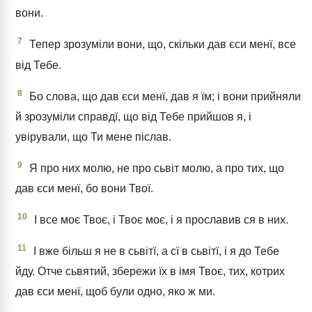
вони.
7
Тепер зрозуміли вони, що, скільки дав єси менї, все
від Тебе.
8
Бо слова, що дав єси менї, дав я їм; і вони прийняли
й зрозуміли справдї, що від Тебе прийшов я, і
увірували, що Ти мене післав.
9
Я про них молю, не про сьвіт молю, а про тих, що
дав єси менї, бо вони Твої.
10
І все моє Твоє, і Твоє моє, і я прославив ся в них.
11
І вже більш я не в сьвітї, а сї в сьвітї, і я до Тебе
йду. Отче сьвятий, збережи їх в імя Твоє, тих, котрих
дав єси менї, щоб були одно, яко ж ми.