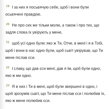
19
І за них я посьвячую себе, щоб і вони були
осьвячені правдою.
20
Не про сих же тільки молю, а також і про тих, що
задля слова їх увірують у мене,
21
щоб усї одно були: яко ж Ти, Отче, в менї і я в Тобі,
щоб і вони в нас одно були, щоб сьвіт увірував, що Ти
мене післав єси.
22
І славу, що дав єси менї, дав я їм, щоб були одно,
яко ж ми одно.
23
Я в них і Ти в менї, щоб були звершені в одно, і
щоб зрозумів сьвіт, що Ти мене післав єси і полюбив їх,
яко ж мене полюбив єси.