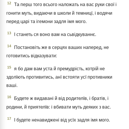
12
Та перш того всього наложать на вас руки свої і
гонити муть, видаючи в школи й темницї, і водячи
перед царі та ігемони задля імя мого.
13
І станеть ся воно вам на сьвідкуваннє.
14
Постановіть же в серцях ваших наперед, не
готовитись відказувати:
15
я бо дам вам уста й премудрість, котрій не
здолїють противитись, анї встояти усї противники
ваші.
16
Будете ж видавані й від родителїв, і братів, і
родини, й приятелїв: і вбивати муть деяких з вас.
17
І будете ненавиджені від усїх задля імя мого.