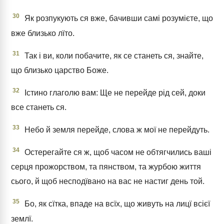
30
Як розпукують ся вже, бачивши самі розумієте, що
вже близько лїто.
31
Так і ви, коли побачите, як се станеть ся, знайте,
що близько царство Боже.
32
Істино глаголю вам: Ще не перейде рід сей, доки
все станеть ся.
33
Небо й земля перейде, слова ж мої не перейдуть.
34
Остерегайте ся ж, щоб часом не обтягчились ваші
серця прожорством, та пянством, та журбою життя
сього, й щоб несподївано на вас не настиг день той.
35
Бо, як сїтка, впаде на всїх, що живуть на лицї всієї
землї.