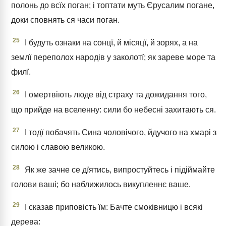
полонь до всїх поган; і топтати муть Єрусалим погане,
доки сповнять ся часи поган.
25
І будуть ознаки на сонцї, й місяцї, й зорях, а на
землї переполох народів у заколотї; як зареве море та
филї.
26
І омертвіють люде від страху та дожидання того,
що прийде на вселенну: сили бо небесні захитають ся.
27
І тодї побачять Сина чоловічого, йдучого на хмарі з
силою і славою великою.
28
Як же зачне се дїятись, випростуйтесь і підіймайте
голови ваші; бо наближилось викупленнє ваше.
29
І сказав приповість їм: Бачте смоківницю і всякі
дерева: