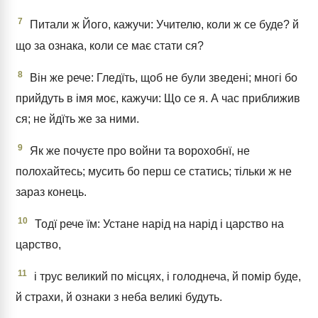
7
Питали ж Його, кажучи: Учителю, коли ж се буде? й
що за ознака, коли се має стати ся?
8
Він же рече: Гледїть, щоб не були зведені; многі бо
прийдуть в імя моє, кажучи: Що се я. А час приближив
ся; не йдїть же за ними.
9
Як же почуєте про войни та ворохобнї, не
полохайтесь; мусить бо перш се статись; тільки ж не
зараз конець.
10
Тодї рече їм: Устане нарід на нарід і царство на
царство,
11
і трус великий по місцях, і голоднеча, й помір буде,
й страхи, й ознаки з неба великі будуть.