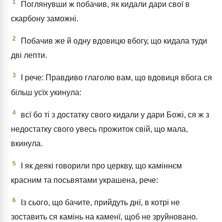
1
Поглянувши ж побачив, як кидали дари свої в
скарбону заможні.
2
Побачив же й одну вдовицю вбогу, що кидала туди
дві лепти.
3
І рече: Правдиво глаголю вам, що вдовиця вбога ся
більш усїх укинула:
4
всї бо ті з достатку свого кидали у дари Божі, ся ж з
недостатку свого увесь прожиток свій, що мала,
вкинула.
5
І як деякі говорили про церкву, що каміннєм
красним та посьвятами украшена, рече:
6
Із сього, що бачите, прийдуть днї, в котрі не
зоставить ся камінь на каменї, щоб не зруйновано.