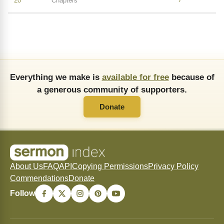
20
Chapters
›
Everything we make is
available for free
because of
a generous community of supporters.
Donate
About Us
FAQ
API
Copying Permissions
Privacy Policy
Commendations
Donate
Follow