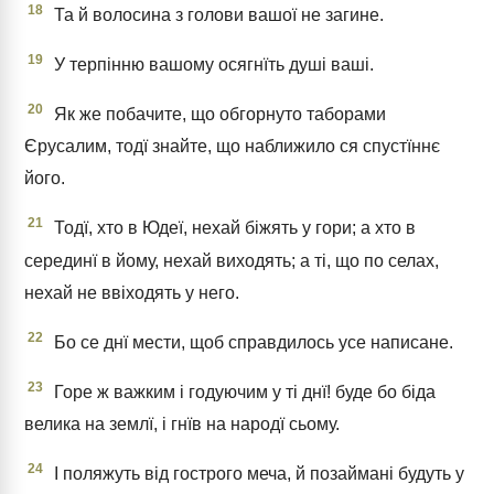
18
Та й волосина з голови вашої не загине.
19
У терпінню вашому осягнїть душі ваші.
20
Як же побачите, що обгорнуто таборами
Єрусалим, тодї знайте, що наближило ся спустїннє
його.
21
Тодї, хто в Юдеї, нехай біжять у гори; а хто в
серединї в йому, нехай виходять; а ті, що по селах,
нехай не ввіходять у него.
22
Бо се днї мести, щоб справдилось усе написане.
23
Горе ж важким і годуючим у ті днї! буде бо біда
велика на землї, і гнїв на народї сьому.
24
І поляжуть від гострого меча, й позаймані будуть у