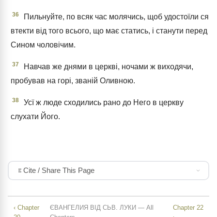
36
Пильнуйте, по всяк час молячись, щоб удостоїли ся
втекти від того всього, що має статись, і станути перед
Сином чоловічим.
37
Навчав же днями в церкві, ночами ж виходячи,
пробував на горі, званій Оливною.
38
Усї ж люде сходились рано до Него в церкву
слухати Його.
Cite / Share This Page
‹ Chapter
ЄВАНГЕЛИЯ ВІД СЬВ. ЛУКИ — All
Chapter 22