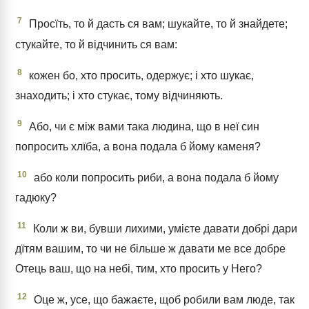
7
Просїть, то й дасть ся вам; шукайте, то й знайдете;
стукайте, то й відчинить ся вам:
8
кожен бо, хто просить, одержує; і хто шукає,
знаходить; і хто стукає, тому відчиняють.
9
Або, чи є між вами така людина, що в неї син
попросить хлїба, а вона подала б йому каменя?
10
або коли попросить риби, а вона подала б йому
гадюку?
11
Коли ж ви, бувши лихими, умієте давати добрі дари
дїтям вашим, то чи не більше ж давати ме все добре
Отець ваш, що на небі, тим, хто просить у Него?
12
Оце ж, усе, що бажаєте, щоб робили вам люде, так