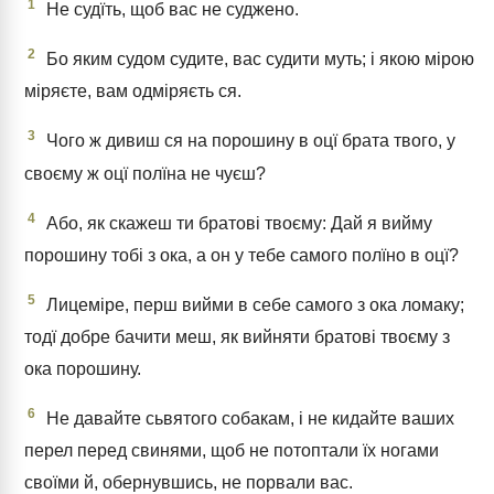
1
Не судїть, щоб вас не суджено.
2
Бо яким судом судите, вас судити муть; і якою мірою
міряєте, вам одміряєть ся.
3
Чого ж дивиш ся на порошину в оцї брата твого, у
своєму ж оцї полїна не чуєш?
4
Або, як скажеш ти братові твоєму: Дай я вийму
порошину тобі з ока, а он у тебе самого полїно в оцї?
5
Лицеміре, перш вийми в себе самого з ока ломаку;
тодї добре бачити меш, як вийняти братові твоєму з
ока порошину.
6
Не давайте сьвятого собакам, і не кидайте ваших
перел перед свинями, щоб не потоптали їх ногами
своїми й, обернувшись, не порвали вас.