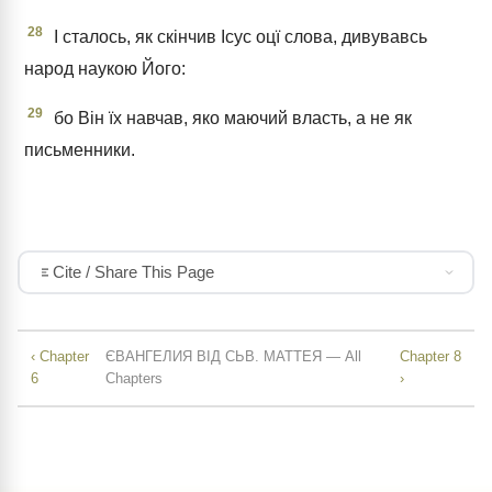
28
І сталось, як скінчив Ісус оцї слова, дивувавсь
народ наукою Його:
29
бо Він їх навчав, яко маючий власть, а не як
письменники.
Cite / Share This Page
‹ Chapter
ЄВАНГЕЛИЯ ВІД СЬВ. МАТТЕЯ — All
Chapter 8
6
Chapters
›