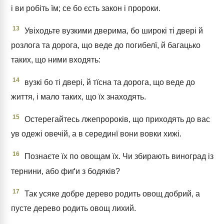
і ви робіть їм; се бо єсть закон і пророки.
13
Увіходьте вузкими дверима, бо широкі ті двері й
розлога та дорога, що веде до погибелї, й багацько
таких, що ними входять:
14
вузкі бо ті двері, й тїсна та дорога, що веде до
життя, і мало таких, що їх знаходять.
15
Остерегайтесь лжепророків, що приходять до вас
ув одежі овечій, а в серединї вони вовки хижі.
16
Познаєте їх по овощам їх. Чи збирають виноград із
тернини, або фиґи з бодяків?
17
Так усяке добре дерево родить овощ добрий, а
пусте дерево родить овощ лихий.