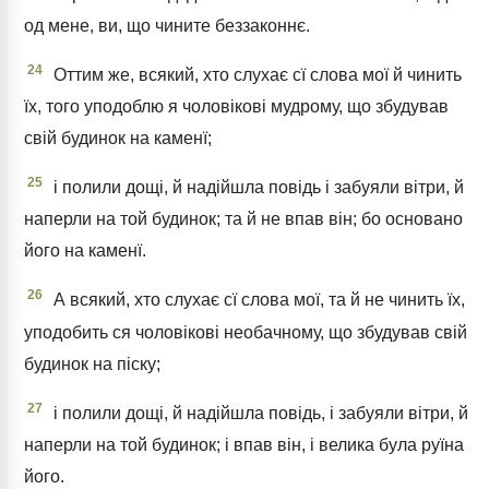
од мене, ви, що чините беззаконнє.
24
Оттим же, всякий, хто слухає сї слова мої й чинить
їх, того уподоблю я чоловікові мудрому, що збудував
свій будинок на каменї;
25
і полили дощі, й надійшла повідь і забуяли вітри, й
наперли на той будинок; та й не впав він; бо основано
його на каменї.
26
А всякий, хто слухає сї слова мої, та й не чинить їх,
уподобить ся чоловікові необачному, що збудував свій
будинок на піску;
27
і полили дощі, й надійшла повідь, і забуяли вітри, й
наперли на той будинок; і впав він, і велика була руїна
його.