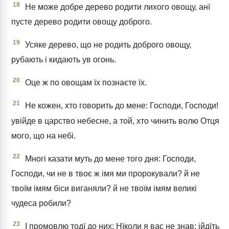
18
Не може добре дерево родити лихого овощу, анї
пусте дерево родити овощу доброго.
19
Усяке дерево, що не родить доброго овощу,
рубають і кидають ув огонь.
20
Оце ж по овощам їх познаєте їх.
21
Не кожен, хто говорить до мене: Господи, Господи!
увійде в царство небесне, а той, хто чинить волю Отця
мого, що на небі.
22
Многі казати муть до мене того дня: Господи,
Господи, чи не в твоє ж імя ми пророкували? й не
твоїм імям біси виганяли? й не твоїм імям великі
чудеса робили?
23
І промовлю тодї до них: Нїколи я вас не знав; ійдїть