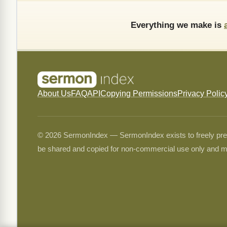
Everything we make is
About Us
FAQ
API
Copying Permissions
Privacy Polic
© 2026 SermonIndex — SermonIndex exists to freely preser
be shared and copied for non-commercial use only and m