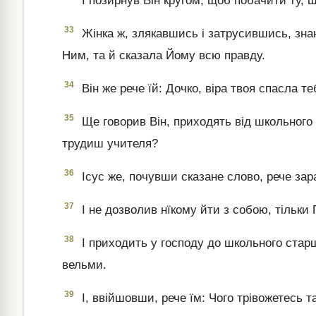
І позирнув Він кругом, щоб побачити ту, 
33
Жінка ж, злякавшись і затрусившись, знаю
Ним, та й сказала Йому всю правду.
34
Він же рече їй: Дочко, віра твоя спасла те
35
Ще говорив Він, приходять від школьного
трудиш учителя?
36
Ісус же, почувши сказане слово, рече зар
37
І не дозволив нїкому йти з собою, тільки П
38
І приходить у господу до школьного старш
вельми.
39
І, ввійшовши, рече їм: Чого трівожетесь т