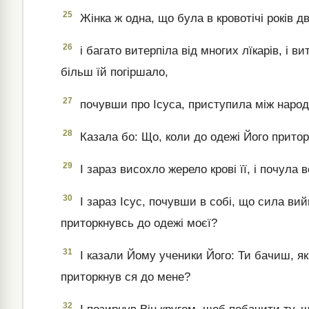
25
Жінка ж одна, що була в кровотічі років д
26
і багато витерпіла від многих лїкарів, і ви
більш їй погіршало,
27
почувши про Ісуса, приступила між народо
28
Казала бо: Що, коли до одежі Його притор
29
І зараз висохло жерело крові її, і почула 
30
І зараз Ісус, почувши в собі, що сила ви
приторкнувсь до одежі моєї?
31
І казали Йому ученики Його: Ти бачиш, як
приторкнув ся до мене?
32