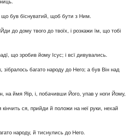
яниць.
, що був біснуватий, щоб бути з Ним.
Йди до дому твого до твоїх, і розкажи їм, що тобі
адї, що зробив йому Ісус; і всї дивувались.
, зібралось багато народу до Него; а був Він над
, на ймя Яір, і, побачивши Його, упав у ноги Йому,
 кінчить ся, прийди й положи на неї руки, нехай
агато народу, й тиснулись до Него.