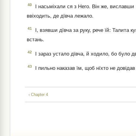
40
І насьміхали ся з Него. Він же, виславши в
ввіходить, де дївча лежало.
41
І, взявши дївча за руку, рече їй: Талита к
встань.
42
І зараз устало дївча, й ходило, бо було 
43
І пильно наказав їм, щоб нїхто не довідав 
‹ Chapter 4