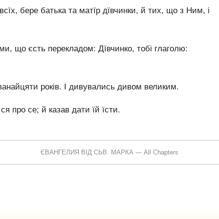
сїх, бере батька та матїр дївчинки, й тих, що з Ним, і
уми, що єсть перекладом: Дївчинко, тобі глаголю:
дванайцяти років. І дивувались дивом великим.
ся про се; й казав дати їй їсти.
ЄВАНГЕЛИЯ ВІД СЬВ. МАРКА — All Chapters