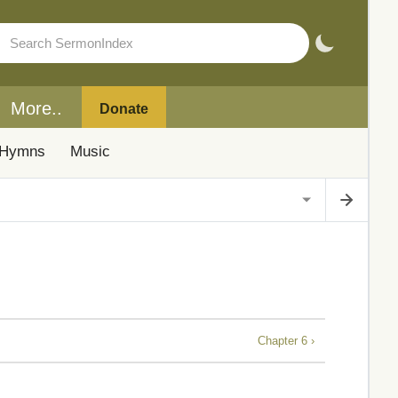
More..
Donate
Hymns
Music
Chapter 6 ›