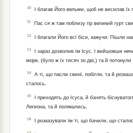
10
І благав Його вельми, щоб не висилав їх ге
11
Пас ся ж там поблизу гір великий гурт св
12
І благали Його всї біси, кажучи: Пішли на
13
І зараз дозволив їм Ісус. І вийшовши нечис
море, (було ж їх тисяч зо дві,) та й потонули 
14
А ті, що пасли свинї, побігли, та й розказ
сталось.
15
І приходять до Ісуса, й бачять біснуватог
Легиона, та й полякались.
16
І розказували їм ті, що бачили, що сталос