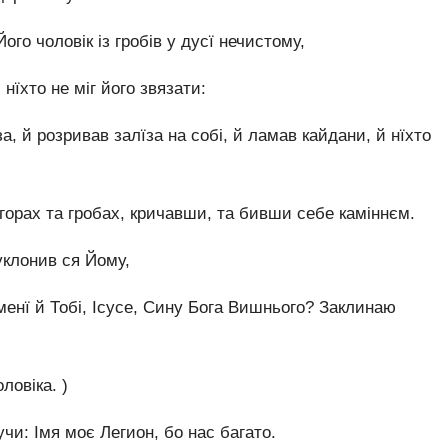
Його чоловік із гробів у дусї нечистому,
нїхто не міг його звязати:
а, й розривав залїза на собі, й ламав кайдани, й нїхто
у горах та гробах, кричавши, та бивши себе каміннєм.
уклонив ся Йому,
менї й Тобі, Ісусе, Сину Бога Вишнього? Заклинаю
ловіка. )
жучи: Імя моє Легион, бо нас багато.