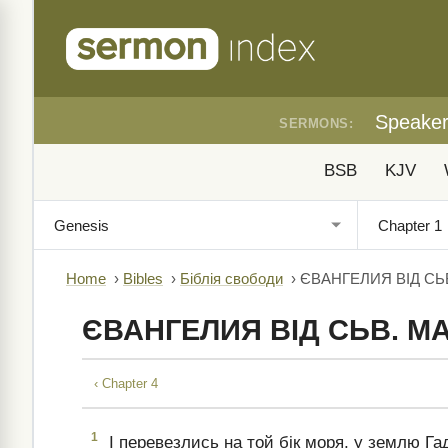
Speake
SERMONS:
BSB
KJV
Home
›
Bibles
›
Біблія свободи
›
ЄВАНГЕЛИЯ ВІД СЬ
ЄВАНГЕЛИЯ ВІД СЬВ. МА
‹ Chapter 4
1
І перевезлись на той бік моря, у землю Га