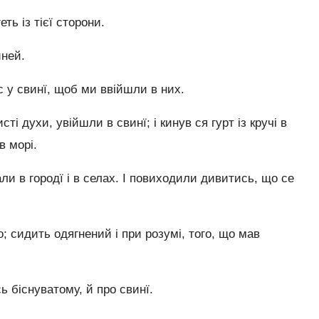
ть із тієї сторони.
иней.
с у свинї, щоб ми ввійшли в них.
ті духи, увійшли в свинї; і кинув ся гурт із кручі в
в морі.
али в городї і в селах. І повиходили дивитись, що се
о; сидить одягнений і при розумі, того, що мав
ь біснуватому, й про свинї.