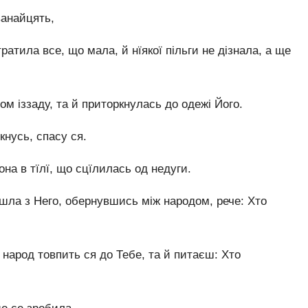
ванайцять,
тратила все, що мала, й нїякої пільги не дізнала, а ще
м іззаду, та й приторкнулась до одежі Його.
кнусь, спасу ся.
вона в тїлї, що сцїлилась од недуги.
йшла з Него, обернувшись між народом, рече: Хто
 народ товпить ся до Тебе, та й питаєш: Хто