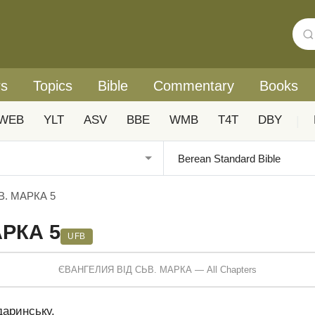
rs
Topics
Bible
Commentary
Books
WEB
YLT
ASV
BBE
WMB
T4T
DBY
|
В. МАРКА 5
РКА 5
UFB
ЄВАНГЕЛИЯ ВІД СЬВ. МАРКА — All Chapters
даринську.