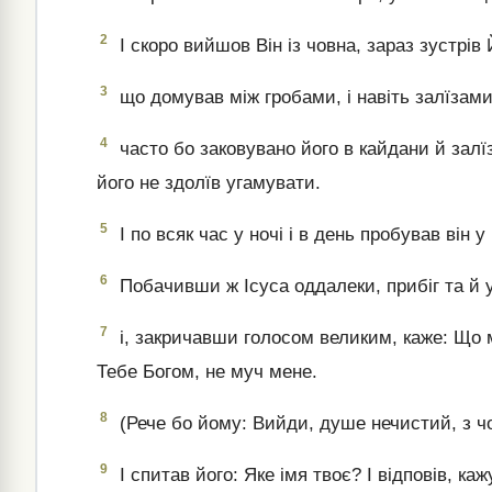
2
І скоро вийшов Він із човна, зараз зустрів 
3
що домував між гробами, і навіть залїзами 
4
часто бо заковувано його в кайдани й залїз
його не здолїв угамувати.
5
І по всяк час у ночі і в день пробував він 
6
Побачивши ж Ісуса оддалеки, прибіг та й 
7
і, закричавши голосом великим, каже: Що 
Тебе Богом, не муч мене.
8
(Рече бо йому: Вийди, душе нечистий, з чо
9
І спитав його: Яке імя твоє? І відповів, ка