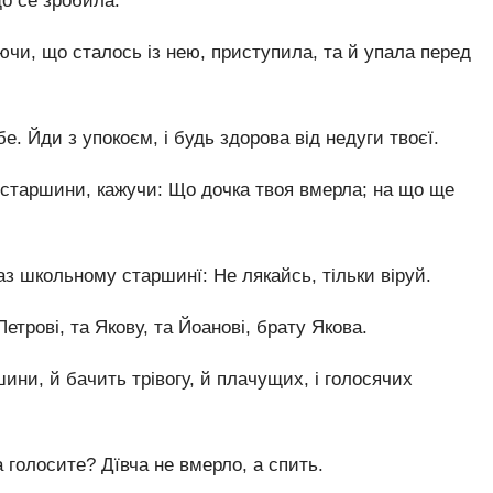
що се зробила.
чи, що сталось із нею, приступила, та й упала перед
бе. Йди з упокоєм, і будь здорова від недуги твоєї.
 старшини, кажучи: Що дочка твоя вмерла; на що ще
аз школьному старшинї: Не лякайсь, тільки віруй.
етрові, та Якову, та Йоанові, брату Якова.
ини, й бачить трівогу, й плачущих, і голосячих
а голосите? Дївча не вмерло, а спить.