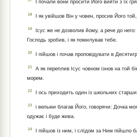
17
І почали вони просити Його вийти з їх гр
18
І як увійшов Він у човен, просив Його той
19
Ісус же не дозволив йому, а рече до него: 
Господь зробив, і як помилував тебе.
20
І пійшов і почав проповідувати в Десятигр
21
А як переплив Ісус човном ізнов на той бік
морем.
22
І ось приходить один із школьних старшин
23
і вельми благав Його, говорячи: Дочка моя
одужає і буде жива.
24
І пійшов із ним, і слїдом за Ним пійшло б