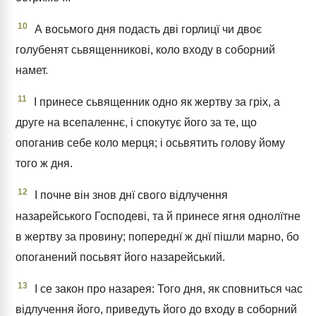
10
А восьмого дня подасть дві горлицї чи двоє
голубенят сьвященникові, коло входу в соборний
намет.
11
І принесе сьвященник одно як жертву за гріх, а
друге на всепаленнє, і спокутує його за те, що
опоганив себе коло мерця; і осьвятить голову йому
того ж дня.
12
І почне він знов днї свого відлучення
назарейського Господеві, та й принесе ягня однолїтне
в жертву за провину; попереднї ж днї пішли марно, бо
опоганений посьвят його назарейський.
13
І се закон про назарея: Того дня, як сповниться час
відлучення його, приведуть його до входу в соборний