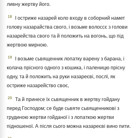
ливну жертву його.
18
І остриже назарей коло входу в соборний намет
голову назарайства свого, і возьме волоссє з голови
назарейства свого та й положить на вогонь, що під
жертвою мирною.
19
І возьме сьвященник лопатку варену з барана, і
колача прісного одного з кошика, і паленицю прісну
одну, та й положить на руки назареєві, послї, як
остриже назарейство своє,
20
Та й принесе їх сьвященник в жертву гойдану
перед Господом; се буде сьвяте сьвященникові з
грудиною жертви гойданої і з лопаткою жертви
підношеної. А після сього можна назареєві вино пити.