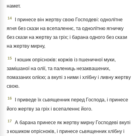
намет.
14
І принесе він жертву свою Господеві: однолїтне
ягня без скази на всепаленнє, та однолїтню ягничку
без скази на жертву за гріх; і барана одного без скази
на жертву мирну,
15
І кошик опрісноків: коржів із пшеничної муки,
замішаної на олїї, та палениць незаквашених,
помазаних олїєю; а вкупі з ними і хлїбну і ливну жертву
свою.
16
І приведе їх сьвященник перед Господа, і принесе
його жертву за гріх і всепаленнє його.
17
А барана принесе як жертву мирну Господеві вкупі
з кошиком опрісноків, і принесе сьвященник хлїбну і