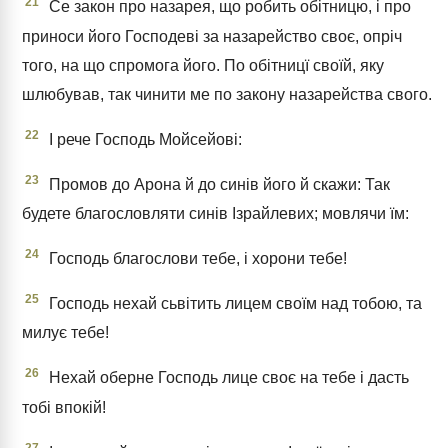
21
Се закон про назарея, що робить обітницю, і про
приноси його Господеві за назарейство своє, опріч
того, на що спромога його. По обітницї своїй, яку
шлюбував, так чинити ме по закону назарейства свого.
22
І рече Господь Мойсейові:
23
Промов до Арона й до синів його й скажи: Так
будете благословляти синів Ізрайлевих; мовлячи їм:
24
Господь благослови тебе, і хорони тебе!
25
Господь нехай сьвітить лицем своїм над тобою, та
милує тебе!
26
Нехай оберне Господь лице своє на тебе і дасть
тобі впокій!
27