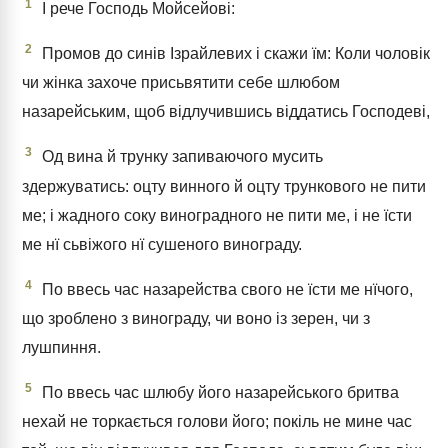
1
І рече Господь Мойсейові:
2
Промов до синів Ізрайлевих і скажи їм: Коли чоловік
чи жінка захоче присьвятити себе шлюбом
назарейським, щоб відлучившись віддатись Господеві,
3
Од вина й трунку запиваючого мусить
здержуватись: оцту винного й оцту трункового не пити
ме; і жадного соку виноградного не пити ме, і не їсти
ме нї сьвіжого нї сушеного винограду.
4
По ввесь час назарейства свого не їсти ме нїчого,
що зроблено з винограду, чи воно із зерен, чи з
лушпиння.
5
По ввесь час шлюбу його назарейського бритва
нехай не торкається голови його; покіль не мине час