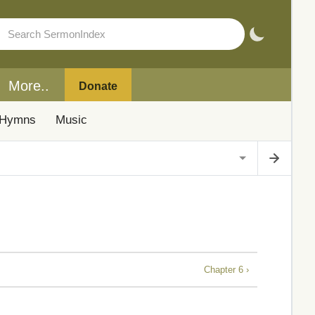
More..
Donate
Hymns
Music
Chapter 6 ›