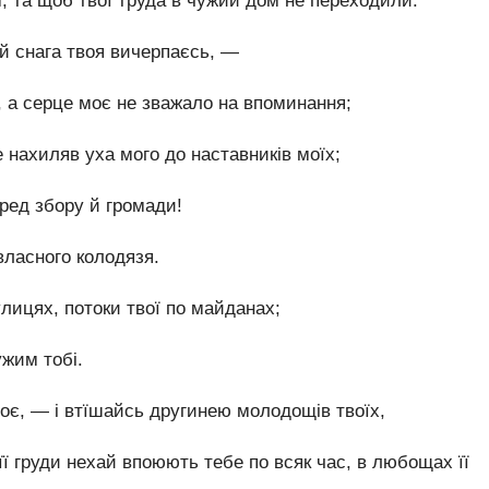
, та щоб твої труда в чужий дом не переходили.
 й снага твоя вичерпаєсь, —
, а серце моє не зважало на впоминання;
 нахиляв уха мого до наставників моїх;
ред збору й громади!
власного колодязя.
лицях, потоки твої по майданах;
ужим тобі.
оє, — і втїшайсь другинею молодощів твоїх,
 груди нехай впоюють тебе по всяк час, в любощах її