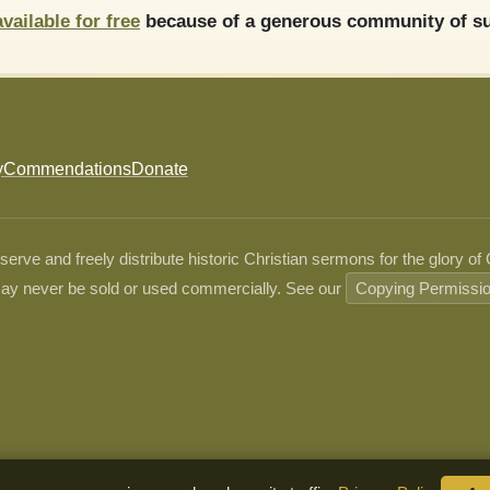
available for free
because of a generous community of su
y
Commendations
Donate
ve and freely distribute historic Christian sermons for the glory of
ay never be sold or used commercially. See our
Copying Permissi