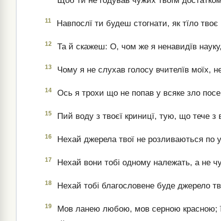
Щоб ти не годував чужих твоїм достатком
11
Навпослї ти будеш стогнати, як тїло твоє
12
Та й скажеш: О, чом же я ненавидїв науку
13
Чому я не слухав голосу вчителїв моїх, не
14
Ось я трохи що не попав у всяке зло посе
15
Пий воду з твоєї криницї, тую, що тече з 
16
Нехай джерела твої не розливаються по у
17
Нехай вони тобі одному належать, а не ч
18
Нехай тобі благословене буде джерело тв
19
Мов ланею любою, мов серною красною; її