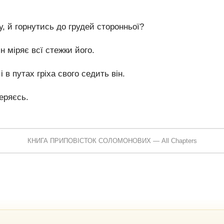
у, й горнутись до грудей сторонньої?
н міряє всї стежки його.
в путах гріха свого седить він.
еряєсь.
КНИГА ПРИПОВІСТОК СОЛОМОНОВИХ — All Chapters