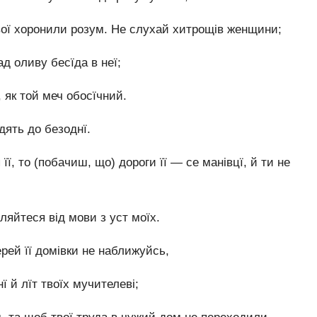
вої хоронили розум. Не слухай хитрощів женщини;
д оливу бесїда в неї;
і, як той меч обосїчний.
дять до безоднї.
її, то (побачиш, що) дороги її — се манівцї, й ти не
ляйтеся від мови з уст моїх.
рей її домівки не наближуйсь,
 й лїт твоїх мучителеві;