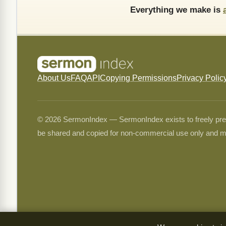
Everything we make is
About Us
FAQ
API
Copying Permissions
Privacy Polic
© 2026 SermonIndex — SermonIndex exists to freely preser
be shared and copied for non-commercial use only and m