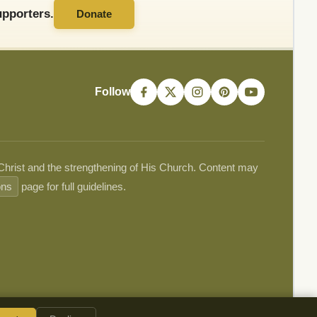
pporters.
Donate
Follow
 Christ and the strengthening of His Church. Content may
ons
page for full guidelines.