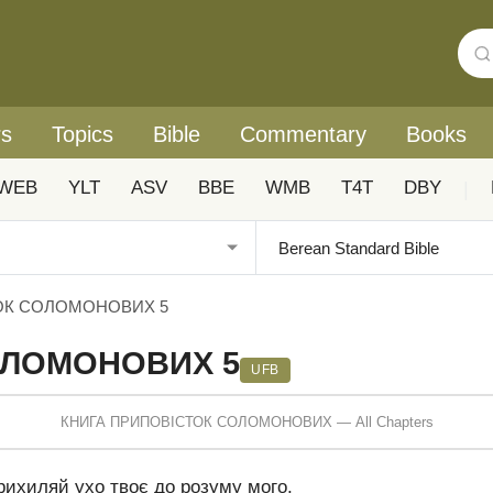
rs
Topics
Bible
Commentary
Books
WEB
YLT
ASV
BBE
WMB
T4T
DBY
|
ОК СОЛОМОНОВИХ 5
ОЛОМОНОВИХ 5
UFB
КНИГА ПРИПОВІСТОК СОЛОМОНОВИХ — All Chapters
рихиляй ухо твоє до розуму мого,