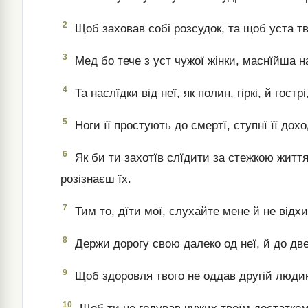
2
Щоб заховав собі розсудок, та щоб уста т
3
Мед бо тече з уст чужої жінки, маснїйша на
4
Та наслїдки від неї, як полин, гіркі, й гостр
5
Ноги її простують до смертї, ступнї її дохо
6
Як би ти захотїв слїдити за стежкою життя 
розізнаєш їх.
7
Тим то, дїти мої, слухайте мене й не відхи
8
Держи дорогу свою далеко од неї, й до две
9
Щоб здоровля твого не оддав другій людинї
10