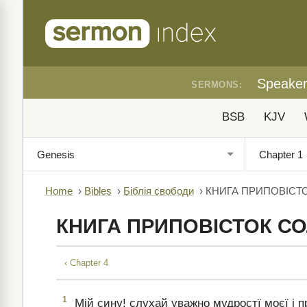
Speake
SERMONS:
BSB
KJV
Home
›
Bibles
›
Біблія свободи
›
КНИГА ПРИПОВІСТ
КНИГА ПРИПОВІСТОК С
‹ Chapter 4
1
Мій сину! слухай уважно мудростї моєї і п