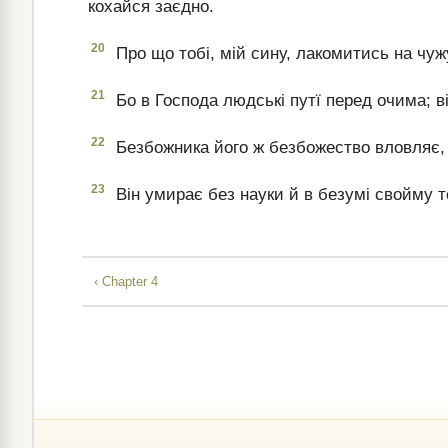
кохайся заєдно.
20
Про що тобі, мій сину, лакомитись на чуж
21
Бо в Господа людські путї перед очима; ві
22
Безбожника його ж безбожество вловляє, і 
23
Він умирає без науки й в безумі свойму т
‹ Chapter 4