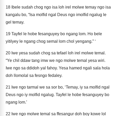
18
Ibele sudah chog ngo isa loh irel molwe temay ngo isa
kangalu bo, “Isa molfid ngal Deus ngo imolfid ngalug le
gel temay.
19
Tayfel le hobe fesanguyey bo ngang lom. Ho bele
yitilyey le ngang chog semal lom chol yengang.” ‘
20
Iwe yesa sudah chog sa tefael loh irel molwe temal.
“Ye chil ddaw tang imw we ngo molwe temal yesa wiri.
Iwe ngo sa ddidoh yal fahoy. Yesa hamed ngali sala hola
doh llomolal sa fesngo fedaley.
21
Iwe ngo tarmal we sa sor bo, ‘Temay, iy sa molfid ngal
Deus ngo iy molfid ngalug. Tayfel le hobe fesanguyey bo
ngang lom.’
22
Iwe ngo molwe temal sa ffesangur doh boy kowe lol