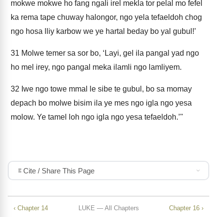
mokwe mokwe ho fang ngali irel mekla tor pelal mo fefel
ka rema tape chuway halongor, ngo yela tefaeldoh chog
ngo hosa lliy karbow we ye hartal beday bo yal gubul!’
31
Molwe temer sa sor bo, ‘Layi, gel ila pangal yad ngo
ho mel irey, ngo pangal meka ilamli ngo lamliyem.
32
Iwe ngo towe mmal le sibe te gubul, bo sa momay
depach bo molwe bisim ila ye mes ngo igla ngo yesa
molow. Ye tamel loh ngo igla ngo yesa tefaeldoh.’"
Cite / Share This Page
‹ Chapter 14
LUKE — All Chapters
Chapter 16 ›