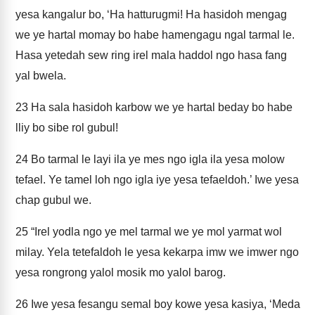
yesa kangalur bo, ‘Ha hatturugmi! Ha hasidoh mengag
we ye hartal momay bo habe hamengagu ngal tarmal le.
Hasa yetedah sew ring irel mala haddol ngo hasa fang
yal bwela.
23
Ha sala hasidoh karbow we ye hartal beday bo habe
lliy bo sibe rol gubul!
24
Bo tarmal le layi ila ye mes ngo igla ila yesa molow
tefael. Ye tamel loh ngo igla iye yesa tefaeldoh.’ Iwe yesa
chap gubul we.
25
“Irel yodla ngo ye mel tarmal we ye mol yarmat wol
milay. Yela tetefaldoh le yesa kekarpa imw we imwer ngo
yesa rongrong yalol mosik mo yalol barog.
26
Iwe yesa fesangu semal boy kowe yesa kasiya, ‘Meda