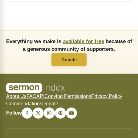
Everything we make is
available for free
because of
a generous community of supporters.
Donate
About Us
FAQ
API
Copying Permissions
Privacy Policy
Commendations
Donate
Follow