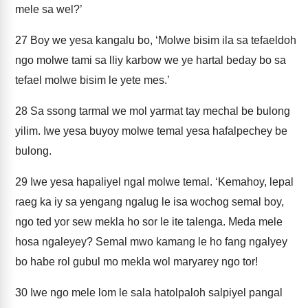
mele sa wel?’
27
Boy we yesa kangalu bo, ‘Molwe bisim ila sa tefaeldoh
ngo molwe tami sa lliy karbow we ye hartal beday bo sa
tefael molwe bisim le yete mes.’
28
Sa ssong tarmal we mol yarmat tay mechal be bulong
yilim. Iwe yesa buyoy molwe temal yesa hafalpechey be
bulong.
29
Iwe yesa hapaliyel ngal molwe temal. ‘Kemahoy, lepal
raeg ka iy sa yengang ngalug le isa wochog semal boy,
ngo ted yor sew mekla ho sor le ite talenga. Meda mele
hosa ngaleyey? Semal mwo kamang le ho fang ngalyey
bo habe rol gubul mo mekla wol maryarey ngo tor!
30
Iwe ngo mele lom le sala hatolpaloh salpiyel pangal