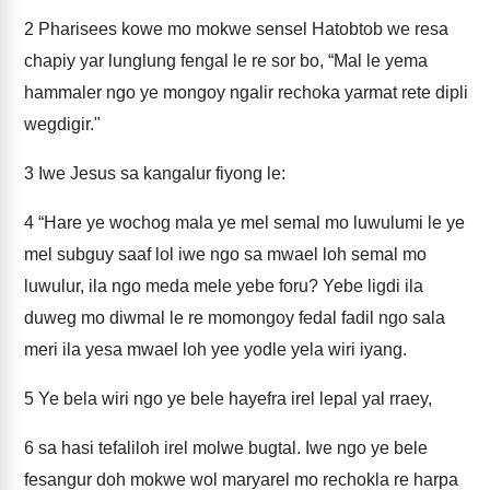
2
Pharisees kowe mo mokwe sensel Hatobtob we resa
chapiy yar lunglung fengal le re sor bo, “Mal le yema
hammaler ngo ye mongoy ngalir rechoka yarmat rete dipli
wegdigir."
3
Iwe Jesus sa kangalur fiyong le:
4
“Hare ye wochog mala ye mel semal mo luwulumi le ye
mel subguy saaf lol iwe ngo sa mwael loh semal mo
luwulur, ila ngo meda mele yebe foru? Yebe ligdi ila
duweg mo diwmal le re momongoy fedal fadil ngo sala
meri ila yesa mwael loh yee yodle yela wiri iyang.
5
Ye bela wiri ngo ye bele hayefra irel lepal yal rraey,
6
sa hasi tefaliloh irel molwe bugtal. Iwe ngo ye bele
fesangur doh mokwe wol maryarel mo rechokla re harpa