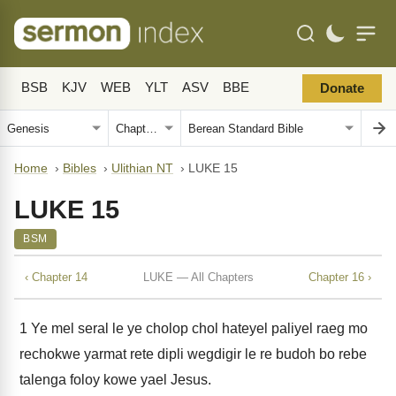
BSB
KJV
WEB
YLT
ASV
BBE
Donate
Home
›
Bibles
›
Ulithian NT
›
LUKE 15
LUKE 15
BSM
‹ Chapter 14
LUKE — All Chapters
Chapter 16 ›
1
Ye mel seral le ye cholop chol hateyel paliyel raeg mo
rechokwe yarmat rete dipli wegdigir le re budoh bo rebe
talenga foloy kowe yael Jesus.