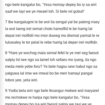
ngo bele kangalur bo, ‘Yesa momay depey bo iy sa wiri
saaf we layi we ye mwael loh. Si bele rol gubul!’
7
Ibe kangalugmi le be wol ila sengal yal be paleng rraey
la wol laeng irel semal choto hamolfid le be harrig lal
depal irel molfidil mo imor duweg mo diwmal yarmat le re
luluwaley le tor pelal le rebe harrig lal deper irel molfidir.
8
“Hare ye wochog mala semal fefel le ye mel seg faesol
salpiy lol iwe ngo sa tamel loh sefaes mo iyang, ila ngo
meda mele yebe foru? Ye bele hagsu sew habul ngo sa
yalguwa lal imw we imwal bo be meri hamayi pangal
lobos yee, yela wiri.
9
Yodla bela wiri ngo bele fesangur mokwe wol maryarel
mo rechokwe re harpa ngo bele kangalur bo, ‘Yesa
momay depey bo isa wiri faesol salpiy we layi we ye