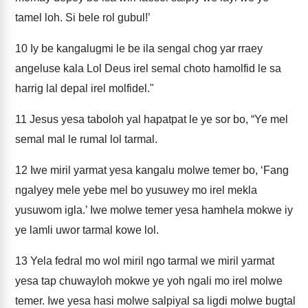
tamel loh. Si bele rol gubul!’
10
Iy be kangalugmi le be ila sengal chog yar rraey
angeluse kala Lol Deus irel semal choto hamolfid le sa
harrig lal depal irel molfidel."
11
Jesus yesa taboloh yal hapatpat le ye sor bo, “Ye mel
semal mal le rumal lol tarmal.
12
Iwe miril yarmat yesa kangalu molwe temer bo, ‘Fang
ngalyey mele yebe mel bo yusuwey mo irel mekla
yusuwom igla.’ Iwe molwe temer yesa hamhela mokwe iy
ye lamli uwor tarmal kowe lol.
13
Yela fedral mo wol miril ngo tarmal we miril yarmat
yesa tap chuwayloh mokwe ye yoh ngali mo irel molwe
temer. Iwe yesa hasi molwe salpiyal sa ligdi molwe bugtal