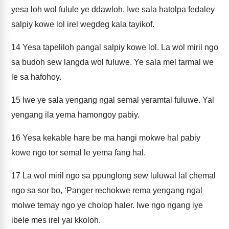
yesa loh wol fulule ye ddawloh. Iwe sala hatolpa fedaley
salpiy kowe lol irel wegdeg kala tayikof.
14
Yesa tapeliloh pangal salpiy kowe lol. La wol miril ngo
sa budoh sew langda wol fuluwe. Ye sala mel tarmal we
le sa hafohoy.
15
Iwe ye sala yengang ngal semal yeramtal fuluwe. Yal
yengang ila yema hamongoy pabiy.
16
Yesa kekable hare be ma hangi mokwe hal pabiy
kowe ngo tor semal le yema fang hal.
17
La wol miril ngo sa ppunglong sew luluwal lal chemal
ngo sa sor bo, ‘Panger rechokwe rema yengang ngal
molwe temay ngo ye cholop haler. Iwe ngo ngang iye
ibele mes irel yai kkoloh.