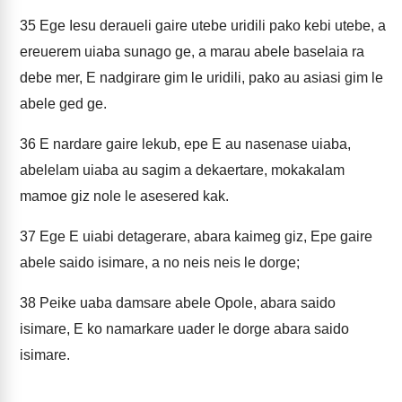
35
Ege Iesu deraueli gaire utebe uridili pako kebi utebe, a
ereuerem uiaba sunago ge, a marau abele baselaia ra
debe mer, E nadgirare gim le uridili, pako au asiasi gim le
abele ged ge.
36
E nardare gaire lekub, epe E au nasenase uiaba,
abelelam uiaba au sagim a dekaertare, mokakalam
mamoe giz nole le asesered kak.
37
Ege E uiabi detagerare, abara kaimeg giz, Epe gaire
abele saido isimare, a no neis neis le dorge;
38
Peike uaba damsare abele Opole, abara saido
isimare, E ko namarkare uader le dorge abara saido
isimare.