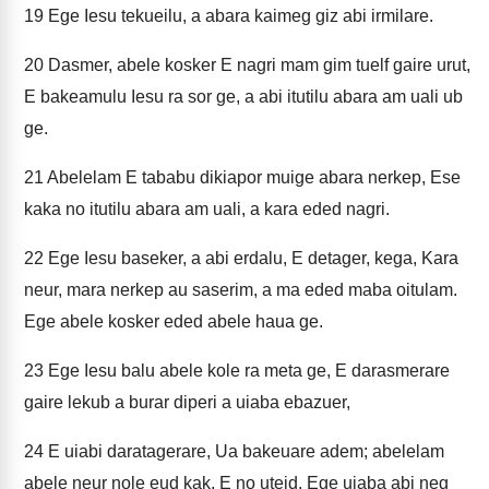
19
Ege Iesu tekueilu, a abara kaimeg giz abi irmilare.
20
Dasmer, abele kosker E nagri mam gim tuelf gaire urut,
E bakeamulu Iesu ra sor ge, a abi itutilu abara am uali ub
ge.
21
Abelelam E tababu dikiapor muige abara nerkep, Ese
kaka no itutilu abara am uali, a kara eded nagri.
22
Ege Iesu baseker, a abi erdalu, E detager, kega, Kara
neur, mara nerkep au saserim, a ma eded maba oitulam.
Ege abele kosker eded abele haua ge.
23
Ege Iesu balu abele kole ra meta ge, E darasmerare
gaire lekub a burar diperi a uiaba ebazuer,
24
E uiabi daratagerare, Ua bakeuare adem; abelelam
abele neur nole eud kak, E no uteid. Ege uiaba abi neg