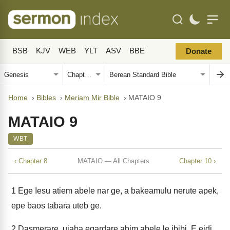
BSB
KJV
WEB
YLT
ASV
BBE
Donate
Home
›
Bibles
›
Meriam Mir Bible
›
MATAIO 9
MATAIO 9
WBT
‹ Chapter 8
MATAIO — All Chapters
Chapter 10 ›
1
Ege Iesu atiem abele nar ge, a bakeamulu nerute apek,
epe baos tabara uteb ge.
2
Dasmerare, uiaba egardare abim abele le ibibi, E eidi