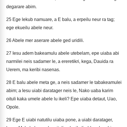
degarare abim.
25
Ege lekub namuare, a E balu, a erpeilu neur ra tag;
ege ekueilu abele neur.
26
Abele mer aserare abele ged uridili.
27
Iesu adem bakeamulu abele utebelam, epe uiaba abi
narmilei neis sadamer le, a ereretikri, kega, Dauida ra
Uerem, ma keribi nasenas.
28
E balu abele meta ge, a neis sadamer le tabakeamulei
abim; a Iesu uiabi daratager neis le, Nako uaba karim
oituli kaka umele abele lu ikeli? Epe uiaba detaut, Uao,
Opole.
29
Ege E uiabi natutilu uiaba pone, a uiabi daratager,