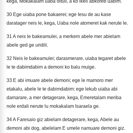
kega, Mokakalam uaba oituli, a ko ikeli abkoreb uabim.
30
Ege uiaba pone bakaerei; ege Iesu de au kase
daratager neis le, kega, Uaba nole atomeret kak nerute le.
31
A neis le bakeamulei, a merkem abele mer abielam
abele ged ge uridili.
32
Neis le bakeamulei; darasmerare, uiaba tegaret abele
le te dabimdabim a demoni ko balu muige.
33
E abi imuare abele demoni; ege le mamoro mer
etakalu, abele le te dabimdabim: ege lekub uiaba abi
damarare, a mer detagerare, kega, Emeretalam meriba
nole erdali nerute lu mokakalam Isaraela ge.
34
A Faresaio giz abielam detagerare, kega, Abele au
demoni abi dog, abelelam E umele namuare demoni giz.