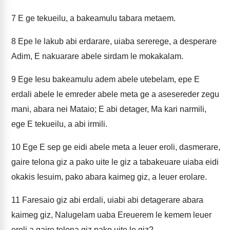
7
E ge tekueilu, a bakeamulu tabara metaem.
8
Epe le lakub abi erdarare, uiaba sererege, a desperare
Adim, E nakuarare abele sirdam le mokakalam.
9
Ege Iesu bakeamulu adem abele utebelam, epe E
erdali abele le emreder abele meta ge a asesereder zegu
mani, abara nei Mataio; E abi detager, Ma kari narmili,
ege E tekueilu, a abi irmili.
10
Ege E sep ge eidi abele meta a leuer eroli, dasmerare,
gaire telona giz a pako uite le giz a tabakeuare uiaba eidi
okakis Iesuim, pako abara kaimeg giz, a leuer erolare.
11
Faresaio giz abi erdali, uiabi abi detagerare abara
kaimeg giz, Nalugelam uaba Ereuerem le kemem leuer
eroli a gaire telona giz pako uite le giz?