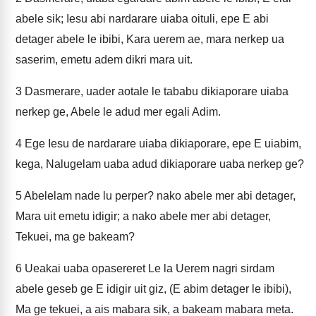
abele sik; Iesu abi nardarare uiaba oituli, epe E abi
detager abele le ibibi, Kara uerem ae, mara nerkep ua
saserim, emetu adem dikri mara uit.
3
Dasmerare, uader aotale le tababu dikiaporare uiaba
nerkep ge, Abele le adud mer egali Adim.
4
Ege Iesu de nardarare uiaba dikiaporare, epe E uiabim,
kega, Nalugelam uaba adud dikiaporare uaba nerkep ge?
5
Abelelam nade lu perper? nako abele mer abi detager,
Mara uit emetu idigir; a nako abele mer abi detager,
Tekuei, ma ge bakeam?
6
Ueakai uaba opasereret Le la Uerem nagri sirdam
abele geseb ge E idigir uit giz, (E abim detager le ibibi),
Ma ge tekuei, a ais mabara sik, a bakeam mabara meta.