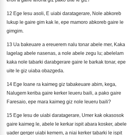
12
Ege Iesu asoli, E uiabi daratagerare, Nole abkoreb
lukup le gaire gim kak le, epe mamoro abkoreb gaire le
gimgim.
13
Ua bakeuare a ereuerem nalu tonar abele mer, Kaka
lagelag abele nasenas, a nole abele zegu lu; abelelam
kaka nole tabarki darabgerare gaire le barkak tonar, epe
uite le giz uiaba obazgeda.
14
Ege Ioane ra kaimeg giz tabakeuare abim, kega,
Nalugem keriba gaire kerker leueru baili, a pako gaire
Faresaio, epe mara kaimeg giz nole leueru baili?
15
Ege Iesu de uiabi daratagerare, Umer kak okasosok
gaire kaimeg le, abele le kerkar ispit abara kosker, abele
uader gerger uiabi kemem, a niai kerker tabarki le ispit