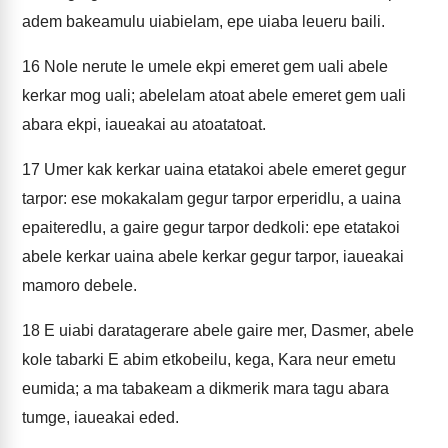
adem bakeamulu uiabielam, epe uiaba leueru baili.
16
Nole nerute le umele ekpi emeret gem uali abele
kerkar mog uali; abelelam atoat abele emeret gem uali
abara ekpi, iaueakai au atoatatoat.
17
Umer kak kerkar uaina etatakoi abele emeret gegur
tarpor: ese mokakalam gegur tarpor erperidlu, a uaina
epaiteredlu, a gaire gegur tarpor dedkoli: epe etatakoi
abele kerkar uaina abele kerkar gegur tarpor, iaueakai
mamoro debele.
18
E uiabi daratagerare abele gaire mer, Dasmer, abele
kole tabarki E abim etkobeilu, kega, Kara neur emetu
eumida; a ma tabakeam a dikmerik mara tagu abara
tumge, iaueakai eded.