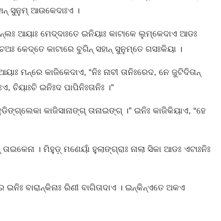
ସହାନ୍‌ ସୁନୁମ୍‌ ଆଉକେଦାଃଏ ।
ାନ୍‌ଲଃ ଆୟାଃ ମେଦ୍‌ଦାଃତେ ଇନିୟାଃ କାଟାକେ ଲୁମ୍‌କେଦାଏ ଆଡଃ
 କେଦ୍‌ତେ କାଟାରେ ବୁଗିନ୍‌ ସହାନ୍‌ ସୁନୁମ୍‌ତେ ଗସଃକିୟା ।
ାଃ ମନ୍‌ରେ କାଜିକେଦାଏ, “ନିଃ ନାବୀ ତାନିଃରେଦ, ନେ ଜୁଟିଦିତାନ୍‌
ଃଏ, ଚିୟାଃଚି ଇନିଃଦ ପାପିନିଃତାନିଃ ।”
ଡିଙ୍ଗ୍‌ଲେକା କାଜିସାନାଙ୍ଗ୍‌ ତାନାଇଙ୍ଗ୍‌ ।” ଇନିଃ କାଜିକିୟାଏ, “ହେ
ିନ୍ ତାଇକେନା । ମିହୁଡ଼୍‌ ମଣେୟାଁ ହୁଲାଙ୍ଗ୍‌ରାଃ ନାଲା ସିକା ଆଡଃ ଏଟାଃନିଃ
‌ରେ ଇନିଃ ବାରାନ୍‌କିନାଃ ରିଣୀ ବାଗିତାଦାଏ । ଇନ୍‌କିନ୍‌ଏତେ ଅକଏ