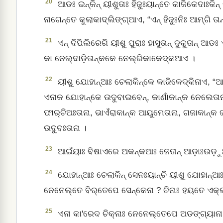
20
ଆଡଃ ଇନ୍‌କିନ୍‌ ୟୀଶୁତାଃ ହିଜୁଃୟାନ୍ତେ କାଜିକେଦାଃକିନ
ନାଗେନ୍ତେ କୁଲାକାଦ୍‌ଲିଙ୍ଗ୍‌ଆଏ, “ଏନ୍‌ ହିଜୁଃନିଃ ଆମ୍‌ଗି 
21
ଏନ୍‌ ଦିପିଲିରେଗି ୟୀଶୁ ପୁରାଃ ହାସୁତାନ୍ ଦୁକୁତାନ୍‌ 
କା ନେଲ୍‌ଦାଡ଼ିତାନ୍‌କକେ ନେଲ୍‌ରିକାକେଦ୍‌କଆଏ ।
22
ୟୀଶୁ ଯୋହାନ୍‌ଆଃ ଚେଲାକିନ୍‌କେ କାଜିକେଦ୍‌କିନାଏ, “ଆ
ଏନାକ ଯୋହାନ୍‌କେ ଉଦୁବାଇବେନ୍, କାଣାଁକାନ୍‌କ ନେଲେତାନା,
ଫାର୍‌ଚିଅଃତାନା, ଭାଏଁରାକାନ୍‌କ ଆୟୁମେତାନା, ଗଜାକାନ୍‌କ
ଉଦୁବଃତାନା ।
23
ଆଇଁୟାଃ ବିଷାଏରେ ଅକନ୍‌କଆଃ ଜେତାନ୍‌ ଆଡ଼ାଃଉଡ଼ୁଃ ବା
24
ଯୋହାନ୍‌ଆଃ ଚେଲାକିନ୍ ସେନଃୟାନ୍‌ଚି ୟୀଶୁ ଯୋହାନ୍‌
ନେନେଲ୍‌ତେ ବିର୍‌ତେପେ ସେନ୍‌କେନା ? ଚିନାଃ ହୟତେ ଏକ୍‌ଲାଅଃ
25
ଏନା କା'ରେଦ ଚିକ୍‌ନାଃ ନେନେଲ୍‌ତେପେ ଅଡଙ୍ଗ୍‌ୟାନା ।