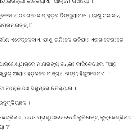
 ଦାୟାଇତାନ୍‌ଲଃ କାଜିକିୟାଏ, “ଆଲ୍‌ମେ ରାଆଃୟା ।”
୍‌କେଦା ଆଡଃ ଗଅଃକାଦ୍‌ ହଡ଼କ ତିଙ୍ଗୁୟାନାକ । ୟୀଶୁ ଗଜାକାନ୍‍
ମ୍‌ତାନାଇଙ୍ଗ୍‌ !”
ଃ ବାଖାଁଣ୍‌ ଏଟେଦ୍‌କେଦାଏ, ୟୀଶୁ ଇନିଃକେ ଇନିୟାଃ ଏଙ୍ଗାତେତାଃରେ
୍‌ମେଶ୍ୱାର୍‌କେ ମାନାରାଙ୍ଗ୍‌ ତାନ୍‌ଲଃ କାଜିକେଦାଃକ, “ଆବୁ
େଶ୍ୱାର୍‌ ଆୟାଃ ହଡ଼କକେ ବାଞ୍ଚାଅ ନାଙ୍ଗ୍‌ ହିଜୁଆକାନାଏ ।”
ପର୍‌ଜାପାଃ ଦିଶୁମ୍‌ରେ ନିତିର୍‌ୟାନା ।
ଦୁବ୍‌କିୟାଃକ ।
େଦ୍‌କିନାଏ, ଆଡଃ ପ୍ରାଭୁତାଃତେ ନେଆଁଁ କୁଲିନାଙ୍ଗ୍‌ କୁଲ୍‌କେଦ୍‌କିନାଏ
ୟା ?”