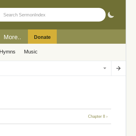
More..
Donate
Hymns
Music
Chapter 8 ›