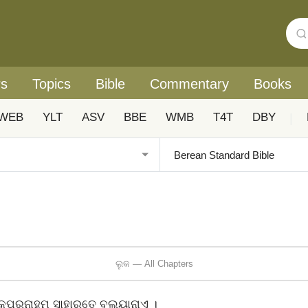
rs
Topics
Bible
Commentary
Books
WEB
YLT
ASV
BBE
WMB
T4T
DBY
|
ଲୁକ — All Chapters
ପର୍‌ନାହୁମ୍‌ ସାହାର୍‌ତେ ବଲୟାନାଏ ।