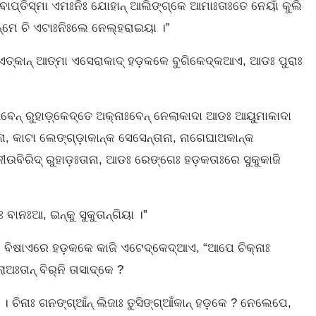
୍ ବାପ୍ତିସ୍ମା ଏମଃନିଃ ଯୋହାନ୍‌ ଆଲିଙ୍ଗ୍‌କେ ଆମାଃତାଃତେ ନେୟାଁ କୁଲି
ତାନ୍‌ମେ ଚି ଏଟାଃନିଃଲେ ନେଲ୍‌ହରାଇୟା ।”
ଆଡଃ ଏତ୍‌କାନ୍‌ ଆତ୍ମା ଏସେରାକାଦ୍ ହଡ଼କକେ ବୁଗିକେଦ୍‌କଆଏ, ଆଡଃ ପୁରାଃ
ବେନ୍ ରୁହାଡ଼୍‌କେଦ୍‌ତେ ଅକ୍‌ନାଃବେନ୍‌ ନେଲାକାଦା ଆଡଃ ଆୟୁମାକାଦା
 କାଟା ଲେଙ୍ଗ୍‌ଡ଼ାକାନ୍‌କ ସେସେନ୍‌ତାନା, ନାଗେଘାଅକାନ୍‌କ
 ଜୀଉବିରିଦ୍‌ ରୁହାଡ଼ଃତାନା, ଆଡଃ ରେଙ୍ଗେଃ ହଡ଼କତାଃରେ ସୁକୁକାଜି
ନଃଆ, ଇନ୍‌କୁ ସୁକୁତାନ୍‌ଗିୟା ।”
ଆଃ ବିଷାଏରେ ହଡ଼କକେ କାଜି ଏଟେଦ୍‌କେଦ୍‌ଆଏ, “ଆପେ ଚିକ୍‌ନାଃ
ତାନ୍‌ ବିର୍‌ନି ତାସାଦ୍‌କେ ?
 ଚିନାଃ ଗନଙ୍ଗ୍‌ଆଁନ୍‌ ଲିଜାଃ ତୁସିଙ୍ଗ୍‌ଆଁକାନ୍ ହଡ଼କେ ? ନେଲେପେ,