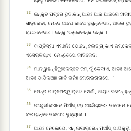
ୟୀଶୁ ଆଡଃଗି କାଜିକେଦାଏ, “ନେ ଦିପିଲିରେନ୍‌ ହ
32
ଇନ୍‌କୁଦ ପିଟ୍‌ରେ ଦୁବାକାନ୍‌ ଆଡଃ ଆକ ଆକରେ ହାକା
ସାଡ଼ିକେଦା, ମେନ୍‌ଦ ଆପେ କାପେ ସୁସୁନ୍‌କେଦାଃ, ଆଲେ ଦୁକୁ
ରାଆଃକେଦାଃ । ଇନ୍‌କୁ ଏନ୍‌ଲେକାନ୍‌କ ତାନ୍‌କ ।
33
ବାପ୍ତିସ୍ମା ଏମଃନିଃ ଯୋହାନ୍‌ ହଲଙ୍ଗ୍‌ କାଏ ଜମ୍‌କ
ଏସେର୍‌କିୟାଏ’ ମେନ୍ତେପେ କାଜିକେଦା ।
34
ମାନୱାହନ୍‌ ହିଜୁଃକେଦ୍‌ତେ ଜମ୍‌ ନୁଁ କେଦାଏ, ଆଡଃ ଆପେ
ଆଡଃ ପାପିକଆଃ ଗାତି ତାନିଃ ମେତାଇତାନାପେ ।’
35
ମେନ୍‌ଦ ପାର୍‌ମେଶ୍ୱାର୍‌ଆଃ ସେଣାଁଁ, ଆୟାଃ ସବେନ୍‌ ହନ୍
36
ଫାରୁଶୀକଏତେ ମିଆଁଦ୍‌ ହଡ଼ ଆଇଁୟାଃଲଃ ଜମେମେ ମେନ
ବଲୟାନ୍ତେ ଜଜମାଏ ଦୁବ୍‌ୟାନା ।
37
ଆଡଃ ନେଲେପେ, ଏନ୍‌ ନାଗାର୍‌ରେନ୍‌ ମିଆଁଦ୍‌ ପାପିକୁ