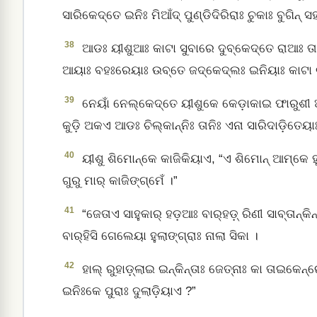
ସାରିକେଦ୍‌ତେ ଇନିଃ ମିଆଁଦ୍‌ ପୁଣ୍ଡିଦିରିରାଃ ଚୁକାଃ ବୁଗିନ୍‌ 
38
ଆଡଃ ୟୀଶୁଆଃ କାଟା ସୁବାରେ ଦୁବ୍‌କେଦ୍‌ତେ ରାଆଃ ତ
ଆୟାଃ ବହଃରେୟାଃ ଉବ୍‌ତେ ଜଦ୍‌କେଦ୍‌ଲଃ ଇନିୟାଃ କାଟା ଚଅଃ
39
ନେୟାଁ ନେଲ୍‌କେଦ୍‌ତେ ୟୀଶୁକେ କେଡ଼ାକାଇ ଫାରୁଶୀ ଆୟ
କୁଡ଼ି ଅକଏ ଆଡଃ ଚିଲ୍‌କାନ୍‌ନିଃ ତାନିଃ ଏନା ସାରିଦାଡ଼ିତେୟା
40
ୟୀଶୁ ଶିମୋନ୍‌କେ କାଜିକିୟାଏ, “ଏ ଶିମୋନ୍‌ ଆମ୍‌କେ ହୁ
ଗୁରୁ ମାର୍‌ କାଜିଙ୍ଗ୍‌ମେଁ ।”
41
“ଜେତାଏ ସାହୁକାର୍ ହଡ଼ଆଃ ବାର୍‌ହଡ଼୍‌ ରିଣୀ ସାବ୍‌ତାନ୍‌କ
ବାର୍‌ହିସି ଗେଲେୟା ହୁଲାଙ୍ଗ୍‌ରାଃ ନାଲା ସିକା ।
42
ହାଲ୍ ରୁହାଡ଼୍‌ଲାଇ ଇନ୍‌କିନ୍‌ତାଃ ଜେତ୍‌ନାଃ କା ତାଇକେନ୍
ଇନିଃକେ ପୁରାଃ ଦୁଲାଡ଼ିୟାଏ ?”