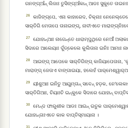
ଗନଙ୍ଗ୍‌ଆଁନ୍‌ ଲିଜାଃ ତୁସିଙ୍ଗ୍‌ଆଁକାନ୍‌ ଆଡଃ ସୁକୁତେ ତା
26
କାଜିଙ୍ଗ୍‌ପେ, ଏନା କାହାରେଦ, ଚିକ୍‌ନାଃ ନେନେଲ୍‌ତେ
ସାର୍‌ତିଗି ମେତାପେ ତାନାଇଙ୍ଗ୍‌, ନାବୀଏତେ ମାରାଙ୍ଗ୍‌ନି
27
ଯୋହାନ୍‌ଆଃ ନାଗେନ୍ତେ ଧାରାମ୍‌ପୁଥିରେ ନେଆଁଁ ଅଲା
ସିଦାରେ ଆଲେୟାଃ ଦୁଁତ୍‌କେଲେ କୁଲିତାନା ଇନିଃ ଆମାଃ ନ
28
ଆଇଙ୍ଗ୍‌ ଆପେକେ ସାର୍‌ତିଗିଙ୍ଗ୍‌ କାଜିୟାପେତାନା, ‘କ
ମାରାଙ୍ଗ୍‌ ଜେତାଏ ବାଙ୍ଗାଇୟା, ହଲେହଁ ପାର୍‌ମେଶ୍ୱାର୍‌ଆଃ 
29
ୟୀଶୁଆଃ ଇନିତୁ ଆୟୁମ୍‌ତାନ୍ ସବେନ୍‌ ହଡ଼କ, ନେ'ଲେକା
ସାର୍‌ତିଗିଆଃ, ଚିୟାଃଚି ଇନ୍‌କୁକେ ସିଦାରେ ଯୋହାନ୍‌ ବାପ୍
30
ମେନ୍‌ଦ ଫାରୁଶୀକ ଆଡଃ ଆଇନ୍‌ ଇତୁକ ପାର୍‌ମେଶ୍ୱାର
ଯୋହାନ୍‌ତାଃଏତେ କାକ ବାପ୍ତିସ୍ମାୟାନା ।
31