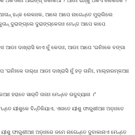
ଡ଼କକେ ଅକଏଲଃ ଆଇଙ୍ଗ୍‌ ଜକାକଆ ? ଆଡଃ ଇନ୍‌କୁ ଅକଏ ଲେକାଃକ ?
ଅଃତାନ୍‌ ହନ୍‌କ ଲେକାଃକ, ଆଲେ ଆପେ ନାଗେନ୍ତେ ମୁର୍‌ଲିଲେ
ତାନ୍‌ ଦୁରାଙ୍ଗ୍‌ଲେ ଦୁରାଙ୍ଗ୍‌କେଦାଃ ମେନ୍‌ଦ ଆପେ କାପେ
େଦାଃ ଆଡଃ ଦାଖ୍‌ରାସି କାଏ ନୁଁ କେଦାଃ, ଆଡଃ ଆପେ ‘ଇନିଃକେ ବଙ୍ଗା
 ‘ଇନିଃକେ ଦାର୍‌ଧା ଆଡଃ ଦାଖ୍‌ରାସି ନୁଁ ହଡ଼ ତାନିଃ, ମାଲ୍‌ହାରମ୍‌କଆଃ
‌କଆଃ ହରାତେ ସାର୍‌ତି ତାନାଃ ମେନ୍ତେ ଉଦୁବ୍‌ୟାନା ।”
୍ତେ ୟୀଶୁକେ ବିନ୍ତିକିୟାଏ, ଏନାତେ ୟୀଶୁ ଫାରୁଶୀଆଃ ଅଡ଼ାଃତେ
ଡ଼ି, ୟୀଶୁ ଫାରୁଶୀଆଃ ଅଡ଼ାଃରେ ଜମେ ନାଗେନ୍ତେ ଦୁବାକାନାଏ ମେନ୍ତେ