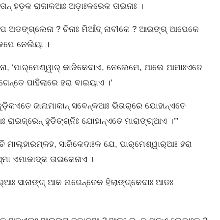
ଇନଃତାନ୍‌ ହଡ଼କ ରାଜାକଆଃ ଅଡ଼ାଃକରେକ ତାଇନାଃ ।
ପେ ଅଡଙ୍ଗ୍‌ଲେନା ? ଚିନାଃ ମିଆଁଦ୍‌ ନାବୀକେ ? ଆଇଙ୍ଗ୍‌ ଆପେକେ
ଃକେପେ ନେଲିୟା ।
କାନା, ‘ପାର୍‌ମେଶ୍ୱାର୍‌ କାଜିକେଦାଏ, ନେଲେମେ, ଆଲେ ଆମାଃଏତେ
ାଗେନ୍ତେ ପାହିଲାରେ ହରା ବାଇୟାଏ ।’
ୁଡ଼ିକଏତେ ଜାନାମାକାନ୍‌ ସବେନ୍‌କଆଃ ଭିତାର୍‌ରେ ଯୋହାନ୍‌ଏତେ
ରାଇଜ୍‌ରେନ୍‌ ହୁଡିଙ୍ଗ୍‌ନିଃ ଯୋହାନ୍‌ଏତେ ମାରାଙ୍ଗ୍‌ଆଏ ।’”
ଚି ମାଲ୍‌ହାରମ୍‌କହ, ସାରିକେଦାଃକ ଯେ, ପାର୍‌ମେଶ୍ୱାର୍‌ଆଃ ହରା
ତିସ୍ମା ଏମାକାଦ୍‌କ ତାଇକେନାଏ ।
୍‌ଆଃ ସାନାଙ୍ଗ୍‌ ଆକ ନାଗେନ୍ତେକ ହିଲାଙ୍ଗ୍‌କେଦାଃ ଆଡଃ