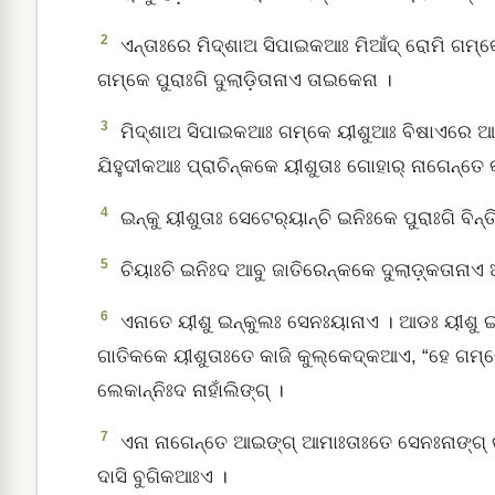
2
ଏନ୍ତାଃରେ ମିଦ୍‌ଶାଅ ସିପାଇକଆଃ ମିଆଁଦ୍‌ ରୋମି ଗମ୍
ଗମ୍‌କେ ପୁରାଃଗି ଦୁଲାଡ଼ିତାନାଏ ତାଇକେନା ।
3
ମିଦ୍‌ଶାଅ ସିପାଇକଆଃ ଗମ୍‌କେ ୟୀଶୁଆଃ ବିଷାଏରେ ଆୟୁମ
ଯିହୁଦୀକଆଃ ପ୍ରାଚିନ୍‌କକେ ୟୀଶୁତାଃ ଗୋହାର୍‌ ନାଗେନ୍ତେ 
4
ଇନ୍‌କୁ ୟୀଶୁତାଃ ସେଟେର୍‌ୟାନ୍‌ଚି ଇନିଃକେ ପୁରାଃଗି ବ
5
ଚିୟାଃଚି ଇନିଃଦ ଆବୁ ଜାତିରେନ୍‌କକେ ଦୁଲାଡ଼୍‌କତାନାଏ 
6
ଏନାତେ ୟୀଶୁ ଇନ୍‌କୁଲଃ ସେନଃୟାନାଏ । ଆଡଃ ୟୀଶୁ ଇନି
ଗାତିକକେ ୟୀଶୁତାଃତେ କାଜି କୁଲ୍‌କେଦ୍‌କଆଏ, “ହେ ଗମ୍‌କ
ଲେକାନ୍‌ନିଃଦ ନାହାଁଲିଙ୍ଗ୍‌ ।
7
ଏନା ନାଗେନ୍ତେ ଆଇଙ୍ଗ୍‌ ଆମାଃତାଃତେ ସେନଃନାଙ୍ଗ୍‌ କାଇ
ଦାସି ବୁଗିକଆଃଏ ।