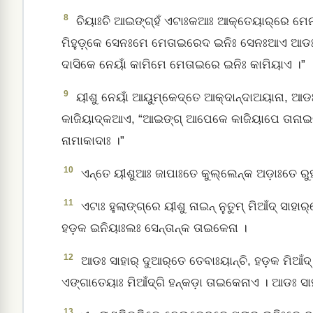
8
ଚିୟାଃଚି ଆଇଙ୍ଗ୍‌ହଁ ଏଟାଃକଆଃ ଆକ୍‌ତେୟାର୍‌ରେ ମେ
ମିହୁଡ଼୍‌କେ ସେନଃମେ ମେତାଇରେଦ ଇନିଃ ସେନଃଆଏ ଆଡଃ 
ଦାସିକେ ନେୟାଁ କାମିମେ ମେତାଇରେ ଇନିଃ କାମିୟାଏ ।”
9
ୟୀଶୁ ନେୟାଁ ଆୟୁମ୍‌କେଦ୍‌ତେ ଆକ୍‌ଦାନ୍ଦାଅୟାନା, ଆଡଃ 
କାଜିୟାଦ୍‌କଆଏ, “ଆଇଙ୍ଗ୍‌ ଆପେକେ କାଜିୟାପେ ତାନାଇଙ୍ଗ୍
ନାମାକାଦାଃ ।”
10
ଏନ୍ତେ ୟୀଶୁଆଃ ଜାପାଃତେ କୁଲ୍‌ଲେନ୍‌କ ଅଡ଼ାଃତେ ରୁହାଡ଼
11
ଏଟାଃ ହୁଲାଙ୍ଗ୍‌ରେ ୟୀଶୁ ନାଇନ୍ ନୁତୁମ୍‌ ମିଆଁଦ୍‌ 
ହଡ଼କ ଇନିୟାଃଲଃ ସେନ୍‌ତାନ୍‌କ ତାଇକେନା ।
12
ଆଡଃ ସାହାର୍‌ ଦୁଆର୍‌ତେ ତେବାଃୟାନ୍‌ଚି, ହଡ଼କ ମିଆଁଦ୍
ଏଙ୍ଗାତେୟାଃ ମିଆଁଦ୍‌ଗି ହନ୍‌କଡ଼ା ତାଇକେନାଏ । ଆଡଃ ସ
13