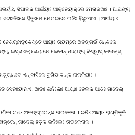
ନାଇୟାଁଃ, ସିପାଇକ ଆଇଁୟାଃ ଆକ୍‌ତେୟାର୍‌ରେ ମେନାକଆଃ । ଆଇଙ୍ଗ୍‌
ଏଟାଃନିଃକେ ହିଜୁଃମେ ମେତାଇରେ ଇନିଃ ହିଜୁଃଆଏ । ଆଇଁୟାଃ
ହେତାରୁହାଡ଼୍‌କେଦ୍‌ତେ ଆୟାଃ ତାୟମ୍‌ରେ ଅତଙ୍ଗ୍‌ଇଁ ତାନ୍‌କକେ
‌, ଇସ୍ରାଏଲ୍‌ରେୟ ନେ ଲେକାନ୍ ମାରାଙ୍ଗ୍‌ ବିଶ୍ୱାସ୍‌ କାଇଙ୍ଗ୍‌
୍‌ୟାନ୍ତେ ଏନ୍‌ ଦାସିକେ ବୁଗିୟାକାନ୍‌କ ନାମ୍‌କିୟାଃ ।
ସାହାର୍‌ତେ ସେନଃୟାନାଏ, ଆଡଃ ଇନିଃଲଃ ଆୟାଃ ଚେଲାକ ଆଡଃ ଗାଦେଲ୍‌
‌ ମାଁଡ଼ା ଗଅଃ ଅଡଙ୍ଗ୍‌ଏତାନ୍‌କ ତାଇକେନା । ଇନିଃ ଆୟାଃ ରାଣ୍ଡିକୁଡ଼ି
ାହାର୍‌ରେନ୍ ଗାଦେଲ୍‌ ହଡ଼କ ଇନିଃଲଃ ତାଇକେନାକ ।