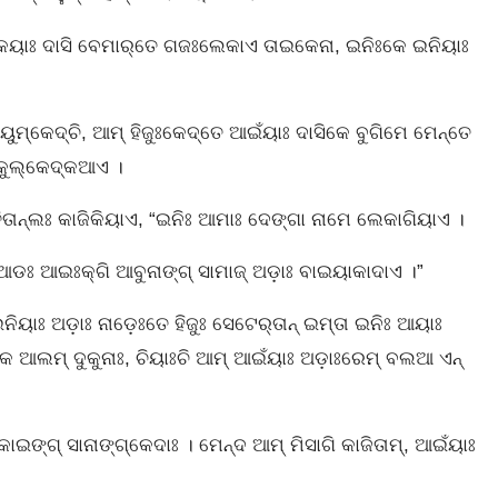
‌କେୟାଃ ଦାସି ବେମାର୍‌ତେ ଗଜଃଲେକାଏ ତାଇକେନା, ଇନିଃକେ ଇନିୟାଃ
୍‌କେଦ୍‌ଚି, ଆମ୍‌ ହିଜୁଃକେଦ୍‌ତେ ଆଇଁୟାଃ ଦାସିକେ ବୁଗିମେ ମେନ୍ତେ
କୁଲ୍‌କେଦ୍‌କଆଏ ।
ିନ୍ତିତାନ୍‌ଲଃ କାଜିକିୟାଏ, “ଇନିଃ ଆମାଃ ଦେଙ୍ଗା ନାମେ ଲେକାଗିୟାଏ ।
ଆଡଃ ଆଇଃକ୍‌ଗି ଆବୁନାଙ୍ଗ୍‌ ସାମାଜ୍‌ ଅଡ଼ାଃ ବାଇୟାକାଦାଏ ।”
ୟାଃ ଅଡ଼ାଃ ନାଡ଼େଃତେ ହିଜୁଃ ସେଟେର୍‌ତାନ୍ ଇମ୍‌ତା ଇନିଃ ଆୟାଃ
େ ଆଲମ୍‌ ଦୁକୁନାଃ, ଚିୟାଃଚି ଆମ୍‌ ଆଇଁୟାଃ ଅଡ଼ାଃରେମ୍‌ ବଲଆ ଏନ୍‌
ଙ୍ଗ୍‌ ସାନାଙ୍ଗ୍‌କେଦାଃ । ମେନ୍‌ଦ ଆମ୍‌ ମିସାଗି କାଜିତାମ୍, ଆଇଁୟାଃ