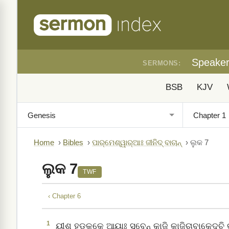
Speake
SERMONS:
BSB
KJV
Home
›
Bibles
›
ପାର୍‌ମେଶ୍ୱାର୍‌ଆଃ ଜୀନିଦ୍‌ ବାଚାନ୍‌
›
ଲୁକ 7
ଲୁକ 7
TWF
‹ Chapter 6
1
ୟୀଶୁ ହଡ଼କକେ ଆୟାଃ ସବେନ୍‌ କାଜି କାଜିଚାବାକେଦ୍‌ଚି କ