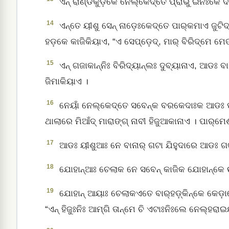
ଏନ୍‌ ରାଣ୍ଡିକୁଡ଼ିକେ ନେଲ୍‌କେଦ୍‌ତେ ପ୍ରାଭୁ ଇନିଃକେ
14
ଏନ୍ତେ ୟୀଶୁ ସେନ୍ ନାଡ଼େଃକେଦ୍‌ତେ ପାର୍‌କମାଏ ଜୁଟିଦ
ହଡ଼କେ କାଜିକିୟାଏ, “ଏ ସେପ୍‌ଡ଼େଦ୍, ମାର୍‌ ବିରିଦ୍‌ମେ ମେତା
15
ଏନ୍‌ ଗଜାକାନ୍‌ନିଃ ବିରିଦ୍‌ୟାନ୍‌ଲଃ ଦୁବ୍‌ୟାନାଏ, ଆଡ
ଜିମାକିୟାଏ ।
16
ନେୟାଁ ନେଲ୍‌କେଦ୍‌ତେ ସବେନ୍‌କ ବରକେଦାଃକ ଆଡଃ ପାର
ଥାଲାରେ ମିଆଁଦ୍‌ ମାରାଙ୍ଗ୍‌ ନାବୀ ହିଜୁଆକାନାଏ । ପାର୍‌ମ
17
ଆଡଃ ୟୀଶୁଆଃ ନେ ବାନାର୍‌ ଗଟା ଯିହୁଦାରେ ଆଡଃ ଗଟା ହ
18
ଯୋହାନ୍‌ଆଃ ଚେଲାକ ନେ ସବେନ୍‌ କାଜିକ ଯୋହାନ୍‌କେ ଉ
19
ଯୋହାନ୍‌ ଆୟାଃ ଚେଲାକଏତେ ବାର୍‌ହଡ଼୍‌କିନ୍‌କେ କେଡ଼ାକ
“ଏନ୍‌ ହିଜୁଃନିଃ ଆମ୍‌ଗି ତାନ୍‌ମେ ଚି ଏଟାଃନିଃଲେ ନେଲ୍‌ହରାଇ