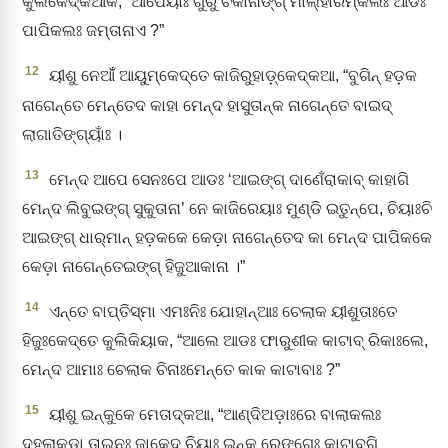
କୁଲିକେଦ୍‌କଆକ, “ଆପେୟାଃ ଗୁରୁ ଚିକାନାଙ୍ଗ୍‌ ମାଲ୍‌ହାରମ୍‌କଲଃ ଆଡଃ
ପାପିକଲଃ ଜମ୍‌ତାନାଏ ?”
12
ୟୀଶୁ ନେଆଁଁ ଆୟୁମ୍‌କେଦ୍‌ତେ କାଜିରୁହାଡ଼୍‌କେଦ୍‌କଆ, “ବୁଗିନ୍‌ ହଡ଼କ
ନାଗେନ୍ତେ ମେନ୍ତେଦ କାହା ମେନ୍‌ଦ ହାସୁତାନ୍‌କ ନାଗେନ୍ତେ ବାଇଦ୍‌
ଲାଗାତିଙ୍ଗ୍‌ୟାଁଃ ।
13
ମେନ୍‌ଦ ଆପେ ସେନଃପେ ଆଡଃ ‘ଆଇଙ୍ଗ୍‌ ଦାଣେଁରାକାବ୍‌ କାହାଗି
ମେନ୍‌ଦ ଲିବୁଇଙ୍ଗ୍‌ ସୁକୁତାନା’ ନେ କାଜିରେୟାଃ ମୁଣ୍ଡି ଇତୁନ୍‌ପେ, ଚିୟାଃଚି
ଆଇଙ୍ଗ୍‌ ଧାର୍‌ମାନ୍‌ ହଡ଼କକେ କେଡ଼ା ନାଗେନ୍ତେଦ କା ମେନ୍‌ଦ ପାପିକକେ
କେଡ଼ା ନାଗେନ୍ତେଇଙ୍ଗ୍‌ ହିଜୁଆକାନା ।”
14
ଏନ୍ତେ ବାପ୍ତିସ୍ମା ଏମଃନିଃ ଯୋହାନ୍‌ଆଃ ଚେଲାକ ୟୀଶୁତାଃତେ
ହିଜୁଃକେଦ୍‌ତେ କୁଲିକିୟାକ, “ଆଲେ ଆଡଃ ଫାରୁଶୀକ କାଟାବ୍‌ ରିକାଃଲେ,
ମେନ୍‌ଦ ଆମାଃ ଚେଲାକ ଚିନାଃମେନ୍ତେ କାକ କାଟାବାଃ ?”
15
ୟୀଶୁ ଇନ୍‌କୁକେ ମେତାଦ୍‌କଆ, “ଆଣ୍‌ଦିଅଡ଼ାଃରେ ବାଲାକଲଃ
ଦୁହ୍ଲାକଡ଼ା ତାଇନଃ ଜାକେଦ୍‌ ଚିୟାଃ ଇନ୍‌କୁ ରେଙ୍ଗେଃ କାଟାବ୍‌ଗି