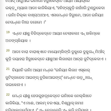
ମିଆଁଦ୍‌ ଆଗୁଆଇ ଇନିଃତାଃ ହିଜୁଃକେଦ୍‌ତେ ଆୟାଃ ଆୟାର୍‌ରେ
ଇକ୍‌ଡ଼ୁମ୍‌ୟାନା ଆଡଃ କାଜିକିୟାଏ, “ହନିଙ୍ଗ୍‌କୁଡ଼ି ନାହାଁଃଗି ଟୁଣ୍ଡୁକେଦା
। ଇନିଃ ଚିଲ୍‌କା ବାଞ୍ଚାଅଃଆଏ, ଏନାମେନ୍ତେ ହିଜୁଃମେ, ଆଡଃ ଇନିୟାଃ
ଚେତାନ୍‌ରେ ତିଃଇ ଦହେମେ ।”
19
ଏନ୍ତେ ୟୀଶୁ ବିରିଦ୍‌କେଦ୍‌ତେ ଆୟାଃ ଚେଲାକଲଃ ଏନ୍‌ ହାକିମ୍‌କେ
ଅତଙ୍ଗ୍‌କିୟାକ ।
20
ଆଡଃ ବାରା ବାରାଷ୍‌ଏତେ ମାୟୋମ୍‌ଲିଙ୍ଗି ଦୁକୁରେ ଦୁକୁତାନ୍‌ ମିଆଁଦ୍‌
କୁଡ଼ି ଦୟାହରା ହିଜୁଃକେଦ୍‌ତେ ୟୀଶୁଆଃ ଲିଜାଃରାଃ ଆଚ୍‌ରା ଜୁଟିଦ୍‌କେଦାଏ ।
21
ଚିୟାଃଚି ଇନିଃ ଆୟାଃ ମନ୍‌ରେ “ଇନିୟାଃ ଲିଜାଃ ଏସ୍‌କାର୍‌
ଜୁଟିଦ୍‌ତାରେଦ ଆଇଙ୍ଗ୍‌ ବୁଗିକଆଇଙ୍ଗ୍‌” ମେନ୍ତେ ଉଡ଼ୁଃତାନ୍‌
ତାଇକେନାଏ ।
22
ମେନ୍‌ଦ ୟୀଶୁ ହେତାରୁହାଡ଼୍‌କେଦ୍‌ତେ ଇନିଃକେ ନେଲ୍‌କିଃତେ
କାଜିକିୟା, “ଏ ମାଈ, ଆଲମ୍‌ ବରଏୟା, ବିଶ୍ୱାସ୍‌ ତାମାଃ
ବୁଗିୟାକାଦ୍‌ମେଁୟାଏ ।” ଏନ୍‌ ନେଡାରେଗି ଏନ୍‌ କୁଡ଼ି ବୁଗିୟାନା ।