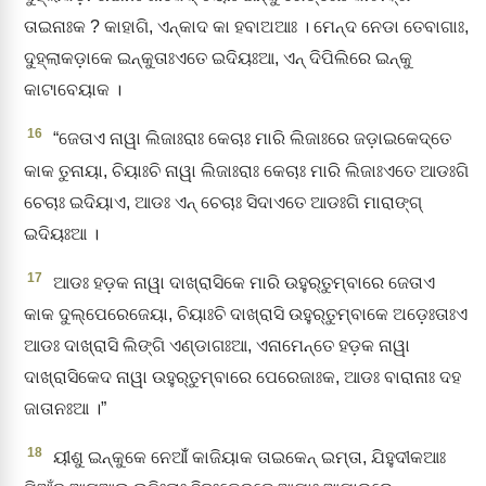
ତାଇନାଃକ ? କାହାଗି, ଏନ୍‌କାଦ କା ହବାଅଆଃ । ମେନ୍‌ଦ ନେଡା ତେବାଗାଃ,
ଦୁହ୍ଲାକଡ଼ାକେ ଇନ୍‌କୁତାଃଏତେ ଇଦିୟଃଆ, ଏନ୍‌ ଦିପିଲିରେ ଇନ୍‌କୁ
କାଟାବେୟାକ ।
16
“ଜେତାଏ ନାୱା ଲିଜାଃରାଃ କେଚାଃ ମାରି ଲିଜାଃରେ ଜଡ଼ାଇକେଦ୍‌ତେ
କାକ ତୁନାୟା, ଚିୟାଃଚି ନାୱା ଲିଜାଃରାଃ କେଚାଃ ମାରି ଲିଜାଃଏତେ ଆଡଃଗି
ଚେଚାଃ ଇଦିୟାଏ, ଆଡଃ ଏନ୍‌ ଚେଚାଃ ସିଦାଏତେ ଆଡଃଗି ମାରାଙ୍ଗ୍‌
ଇଦିୟଃଆ ।
17
ଆଡଃ ହଡ଼କ ନାୱା ଦାଖ୍‌ରାସିକେ ମାରି ଉହୁର୍‌ତୁମ୍ବାରେ ଜେତାଏ
କାକ ଦୁଲ୍‌ପେରେଜେୟା, ଚିୟାଃଚି ଦାଖ୍‌ରାସି ଉହୁର୍‌ତୁମ୍ବାକେ ଅଡ଼େଃତାଃଏ
ଆଡଃ ଦାଖ୍‌ରାସି ଲିଙ୍ଗି ଏଣ୍ଡାଗଃଆ, ଏନାମେନ୍ତେ ହଡ଼କ ନାୱା
ଦାଖ୍‌ରାସିକେଦ ନାୱା ଉହୁର୍‌ତୁମ୍ବାରେ ପେରେଜାଃକ, ଆଡଃ ବାରାନାଃ ଦହ
ଜାତାନଃଆ ।”
18
ୟୀଶୁ ଇନ୍‌କୁକେ ନେଆଁଁ କାଜିୟାକ ତାଇକେନ୍‌ ଇମ୍‌ତା, ଯିହୁଦୀକଆଃ