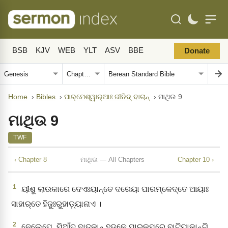
BSB
KJV
WEB
YLT
ASV
BBE
Donate
Home
›
Bibles
›
ପାର୍‌ମେଶ୍ୱାର୍‌ଆଃ ଜୀନିଦ୍‌ ବାଚାନ୍‌
›
ମାଥିଉ 9
ମାଥିଉ 9
TWF
‹ Chapter 8
ମାଥିଉ — All Chapters
Chapter 10 ›
1
ୟୀଶୁ ଲାଉକାରେ ଦେଏଃୟାନ୍ତେ ଦରେୟା ପାରମ୍‌କେଦ୍‌ତେ ଆୟାଃ
ସାହାର୍‌ତେ ହିଜୁଃରୁହାଡ଼୍‌ୟାନାଏ ।
2
ନେଲେପେ, ମିଆଁଦ୍‌ ବାତ୍‌କାନ୍‌ ହଡ଼କେ ପାର୍‌କମ୍‌ରେ ବାଟିୟାକାନ୍‌ଗି