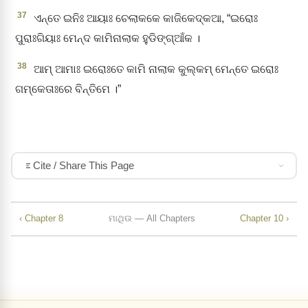
37
ଏନ୍ତେ ଇନିଃ ଆୟାଃ ଚେଲାକକେ କାଜିକେଦ୍‌କଆ, “ଇରୋଃ
ପୁରାଃଗିୟାଃ ମେନ୍‌ଦ କାମିନାଲାକ ହୁଡିଙ୍ଗ୍‌ଆଁକ ।
38
ଆମ୍‌ ଆମାଃ ଇରୋଃତେ କାମି ନାଲାକ କୁଲ୍‌କମ୍ ମେନ୍ତେ ଇରୋଃ
ଗମ୍‌କେତାଃରେ ବିନ୍ତିମେ ।”
Cite / Share This Page
‹ Chapter 8
ମାଥିଉ — All Chapters
Chapter 10 ›