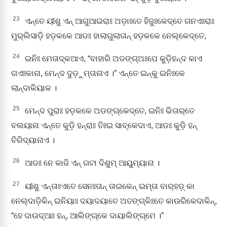
23
ଏନ୍ତେ ୟୀଶୁ ଏନ୍‌ ଆଗୁଆଇରାଃ ଅଡ଼ାଃତେ ହିଜୁଃକେଦ୍‌ତେ ଗନଏଃରାଃ
ମୁର୍‌ଲିସାଡ଼ି ହଡ଼କକେ ଆଡଃ ହାଲାଗୁଲାତାନ୍‌ ହଡ଼କକେ ନେଲ୍‌କେଦ୍‌ତେ,
24
ଇନିଃ ମେତାଦ୍‌କଆଏ, “ବାହାରି ଅଡଙ୍ଗ୍‌ଅଃପେ କୁଡ଼ିହନ୍‌ଦ କାଏ
ଗଏଃକାନା, ମେନ୍‌ଦ ଦୁଡ଼ୁମ୍‌ତାନାଏ ।” ଏନ୍ତେ ଇନ୍‌କୁ ଇନିଃକେ
ଲାନ୍ଦାକିୟାକ ।
25
ମେନ୍‌ଦ ପୁରାଃ ହଡ଼କକେ ଅଡଙ୍ଗ୍‌କେଦ୍‌ତେ, ଇନିଃ ଭିତାର୍‌ତେ
ବଲୟାନା ଏନ୍ତେ କୁଡ଼ି ହନ୍‌ରାଃ ତିଃଇ ସାବ୍‌କେଦାଏ, ଆଡଃ କୁଡ଼ି ହନ୍‌
ବିରିଦ୍‌ୟାନାଏ ।
26
ଆଡଃ ନେ କାଜି ଏନ୍‌ ଗଟା ଦିଶୁମ୍‌ ଆୟୁମ୍‌ୟାନା ।
27
ୟୀଶୁ ଏନ୍ତାଃଏତେ ସେନଃତାନ୍‌ ତାଇକେନ୍‌ ଇମ୍‌ତା ବାର୍‌ହଡ଼୍‌ କା
ନେଲ୍‌ଦାଡ଼ିକିନ୍‌ ଇନିୟାଃ ଦୟାଦୟାତେ ଅତଙ୍ଗ୍‌କିଃତେ କାଉରିକେଦାକିନ୍‌,
“ହେ ଦାଉଦ୍‌ଆଃ ହନ୍‌, ଆଲିଙ୍ଗ୍‌କେ ଦାୟାଲିଙ୍ଗ୍‌ମେ ।”