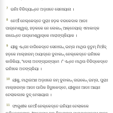
7
ଇନିଃ ବିରିଦ୍‌ୟାନ୍ତେ ଅଡ଼ାଃତେ ସେନଃୟାନା ।
8
ନେଆଁଁ ନେଲ୍‌କେଦ୍‌ତେ ପୁରାଃ ହଡ଼କ ବରକେଦାକ ଆଡଃ
ପାର୍‌ମେଶ୍ୱାର୍‌, ହଡ଼କକେ ନେ ଲେକାନ୍‌ ଆକ୍‌ତେୟାର୍‌ ଏମାକାଦ୍‌କ
ନାଗେନ୍ତେ ପାର୍‌ମେଶ୍ୱାର୍‌କେ ମାରାଙ୍ଗ୍‌କିୟାକ ।
9
ୟୀଶୁ ଏନ୍ତାଃ ବାଗିକେଦ୍‌ତେ ସେନଃତାନ୍‌ ଇମ୍‌ତା ମାଥିଉ ନୁତୁମ୍‌ ମିଆଁଦ୍‌
ହଡ଼କେ ମାଲ୍‌ହାରମ୍‌ ଠାୟାଦ୍‌ରେ ଦୁବାକାନ୍‌ ନେଲ୍‌କେଦ୍‌ତେ ଇନିଃକେ
କାଜିକିୟା, “ଦେଲା ଅତଙ୍ଗ୍‌ଇଙ୍ଗ୍‌ମେ ।” ଏନ୍ତେ ମାଥିଉ ବିରିଦ୍‌କେଦ୍‌ତେ
ଇନିଃକେ ଅତଙ୍ଗ୍‌କିୟା ।
10
ୟୀଶୁ, ମାଥିଉଆଃ ଅଡ଼ାଃରେ ଜମ୍‌ ଦୁବାକାନ୍‌ ତାଇକେନ୍‌ ଇମ୍‌ତା, ପୁରାଃ
ମାଲ୍‌ହାରମ୍‌କ ଆଡଃ ପାପିକ ହିଜୁଃକେଦ୍‌ତେ, ୟୀଶୁଲଃ ଆଡଃ ଆୟାଃ
ଚେଲାକଲଃକ ଦୁବ୍‍ ମେସାୟାନା ।
11
ଫାରୁଶୀକ ନେଆଁଁ ନେଲ୍‌କେଦ୍‌ତେ ଇନିୟାଃ ଚେଲାକକେ