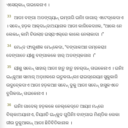
ଏସେର୍‌କାନ୍‌ ତାଇକେନାଏ ।
33
ଆଡଃ ବଙ୍ଗା ଅଡଙ୍ଗ୍‌ୟାନ୍‌ ଇମ୍‌ତାଗି ଇନିଃ ଜାଗାର୍‌ ଏଟେଦ୍‌କେଦାଏ
। ସବେନ୍‌ ହଡ଼କ ଆକ୍‌ଦାନ୍ଦାଅୟାନାକ ଆଡଃ କାଜିକେଦାଃକ, “ଆଲେ ନେ
ଲେକାନ୍‌ କାମି ଚିଉଲାହ ଇସ୍ରାଏଲ୍‌ରେ କାଲେ ନେଲାକାଦା ।”
34
ମେନ୍‌ଦ ଫାରୁଶୀକ ମେନ୍‌କେଦା, “ବଙ୍ଗାକଆଃ ଗମ୍‌କେରାଃ
ଦେଙ୍ଗାତେ ୟୀଶୁ ବଙ୍ଗାକକେ ହାର୍‌ ଅଡଙ୍ଗ୍‌କତାନା ।”
35
ୟୀଶୁ ସବେନ୍‌ ସାହାର୍‌ ଆଡଃ ହାତୁ ହାତୁ ହନର୍‌ତାନ୍‌ ତାଇକେନାଏ । ଇନିଃ
ଇନ୍‌କୁଆଃ ସାମାଜ୍‌ ଅଡ଼ାଃକରେ ଇତୁକତାନ୍‌ଲଃ ରାଇଜ୍‌ରେୟାଃ ସୁକୁକାଜି
ଉଦୁବ୍‍କେଦାଏ ଆଡଃ ହଡ଼କଆଃ ସବେନ୍‌ ଦୁକୁ ଆଡଃ ସବେନ୍‌ ହାସୁକଏତେ
ବୁଗିକତାନ୍‌ ତାଇକେନାଏ ।
36
ଇନିଃ ଗାଦେଲ୍‌ ହଡ଼କକେ ନେଲ୍‌କେଦ୍‌ତେ ଆୟାଃ ମନ୍‌ରେ
ବିଲ୍‌କାଅୟାନାଏ, ଚିୟାଃଚି ଇନ୍‌କୁଦ ଗୁପିନିଃ ବାଙ୍ଗାଇ ମିଣ୍ଡିକ ଲେକା
ଜୀଉ ଦୁକୁଆକାନ୍‌ ଆଡଃ ଛିତିବିତିକାନାକ ।