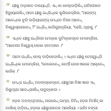
28
ୟୀଶୁ ଅଡ଼ାଃତେ ବଲୟାନ୍‌ଚି, ଏନ୍‌ କା ନେଲ୍‌ଦାଡ଼ିକିନ୍‌ ଇନିଃତାଃତେ
ହିଜୁଃୟାନାକିନ୍‌ ଆଡଃ ୟୀଶୁ ଇନ୍‌କିନ୍‌କେ କୁଲିକେଦ୍‌କିନା, “ଆଇଙ୍ଗ୍‌
ଆବେନ୍‌କେ ବୁଗି ଦାଡ଼ିୟାଇଙ୍ଗ୍‌ ମେନ୍ତେ ଚିନାଃ ଆବେନ୍‌
ବିଶ୍ୱାସ୍‌ତାନାବେନ୍‌ ?” ଇନ୍‌କିନ୍‌ କାଜିରୁହାଡ଼୍‌କିୟା, “ହେଗି, ପ୍ରାଭୁ ।”
29
ଏନ୍ତେ ୟୀଶୁ ଇନ୍‌କିନାଃ ମେଦ୍‌କେ ଜୁଟିଦ୍‌କେଦ୍‌ତେ ମେତାଦ୍‌କିନା,
“ଆବେନାଃ ବିଶ୍ୱାସ୍‌ ଲେକା ହବାଅଃକା ।”
30
ଆଡଃ ଇନ୍‌କିନ୍‌ ନେଲ୍‌ ଦାଡ଼ିକେଦାକିନ୍‌ । ଏନ୍ତେ ୟୀଶୁ ଚେତାୱାନ୍‌ଗି
ଇନ୍‌କିନ୍‌କେ ମେତାଦ୍‌କିନା, “ନେଲେବେନ୍‌, ନେଆଁଁ ଜେତାଏକକେ ଆଲ୍‌ବେନ୍‌
କାଜିକ ।”
31
ମେନ୍‌ଦ ଇନ୍‌କିନ୍‌ ଅଡଙ୍ଗ୍‌କେଦ୍‌ତେ, ୟୀଶୁଆଃ ବିଷାଏରେ ଏନ୍‌
ଦିଶୁମ୍‌ରାଃ ସବେନ୍‌ତାଃକିନ୍‌ ଉଦୁବ୍‌କେଦା ।
32
ହଡ଼କ ଅଡଙ୍ଗ୍‌ଅଃତାନ୍‌ ତାଇକେନ୍‌ ଇମ୍‌ତା, ଚିମିନ୍‌ ହଡ଼କ ମିଆଁଦ୍‌ କା
ବାଖାଁଣ୍‌ ଦାଡ଼ିତାନ୍‌ ହଡ଼କେ ୟୀଶୁତାଃତେକ ଆଉକିୟା । ଇନିଃ ବଙ୍ଗା