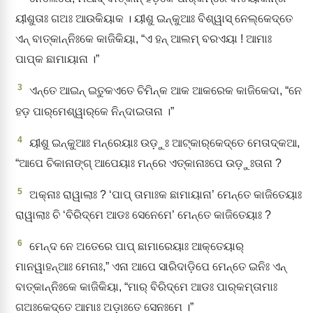
ୟୀଶୁତାଃ ଗଅଃ ଆଉକିୟାକ । ୟୀଶୁ ଇନ୍‌କୁଆଃ ବିଶ୍ୱାସ୍‌ ନେଲ୍‌କେଦ୍‌ତେ
ଏନ୍‌ ବାତ୍‌କାନ୍‌ନିଃକେ କାଜିକିୟା, “ଏ ହନ୍‌ ଆଲମ୍‌ ବରଏୟା ! ଆମାଃ
ପାପ୍‌କ ଛାମାୟାନା ।”
3
ଏନ୍ତେ ଆଇନ୍‌ ଇତୁକଏତେ ଚିମିନ୍‌କ ଆକ ଆକରେକ କାଜିକେଦା, “ନେ
ହଡ଼ ପାର୍‌ମେଶ୍ୱାର୍‌କେ ନିନ୍ଦାଇତାନା ।”
4
ୟୀଶୁ ଇନ୍‌କୁଆଃ ମନ୍‌ରେୟାଃ ଉଡ଼ୁଃ ଆଟ୍‌କାର୍‌କେଦ୍‌ତେ ମେତାଦ୍‌କଆ,
“ଆପେ ଚିକାନାଙ୍ଗ୍‌ ଆପେୟାଃ ମନ୍‌ରେ ଏତ୍‌କାନାଃପେ ଉଡ଼ୁଃତାନା ?
5
ଅକ୍‌ନାଃ ରାୱାଲାଃ ? ‘ପାପ୍‌ ତାମାଃକ ଛାମାୟାନା’ ମେନ୍ତେ କାଜିତେୟାଃ
ରାୱାଲାଃ ଚି ‘ବିରିଦ୍‌ମେ ଆଡଃ ସେନେମେ’ ମେନ୍ତେ କାଜିତେୟାଃ ?
6
ମେନ୍‌ଦ ନେ ଅତେରେ ପାପ୍‌ ଛାମାରେୟାଃ ଆକ୍‌ତେୟାର୍‌
ମାନୱାହନ୍‌ଆଃ ମେନାଃ,” ଏନା ଆପେ ସାରିଦାଡ଼ିପେ ମେନ୍ତେ ଇନିଃ ଏନ୍‌
ବାତ୍‌କାନ୍‌ନିଃକେ କାଜିକିୟା, “ମାର୍‌ ବିରିଦ୍‌ମେ ଆଡଃ ପାର୍‌କମ୍‌ତାମାଃ
ଗଅଃକେଦ୍‌ତେ ଆମାଃ ଅଡ଼ାଃତେ ସେନଃମେ ।”