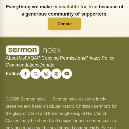
Everything we make is
available for free
because of
a generous community of supporters.
Donate
About Us
FAQ
API
Copying Permissions
Privacy Policy
Commendations
Donate
Follow
© 2026 SermonIndex — SermonIndex exists to freely
preserve and freely distribute historic Christian sermons for
the glory of Christ and the strengthening of His Church.
Content may be shared and copied for non-commercial use
only and may never be sold or used commercially. See our