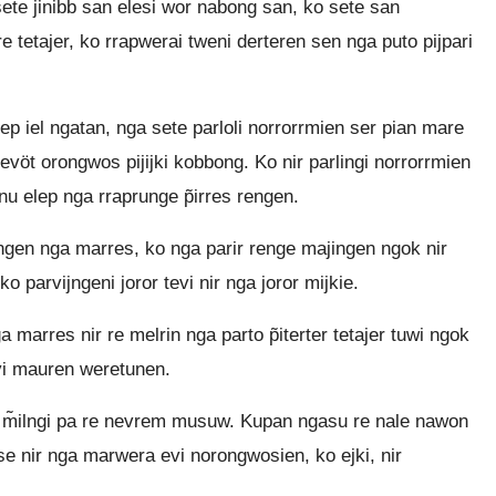
sete jinibb san elesi wor nabong san, ko sete san
e tetajer, ko rrapwerai tweni derteren sen nga puto pijpari
ilep iel ngatan, nga sete parloli norrorrmien ser pian mare
 nevöt orongwos pijijki kobbong. Ko nir parlingi norrorrmien
nu elep nga rraprunge p̃irres rengen.
ingen nga marres, ko nga parir renge majingen ngok nir
ko parvijngeni joror tevi nir nga joror mijkie.
 marres nir re melrin nga parto p̃iterter tetajer tuwi ngok
vi mauren weretunen.
ua m̃ilngi pa re nevrem musuw. Kupan ngasu re nale nawon
se nir nga marwera evi norongwosien, ko ejki, nir