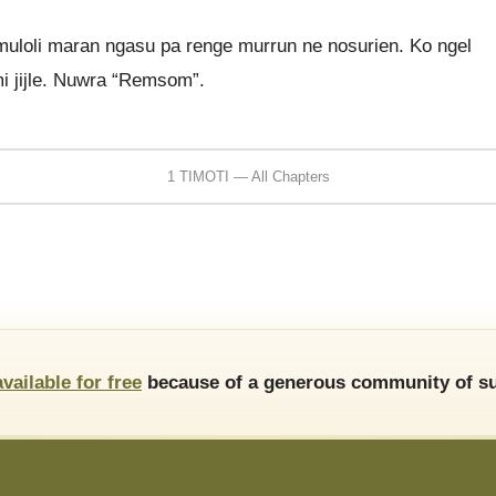
a muloli maran ngasu pa renge murrun ne nosurien. Ko ngel
mi jijle. Nuwra “Remsom”.
1 TIMOTI — All Chapters
available for free
because of a generous community of su