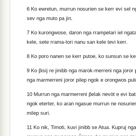
6
Ko ewretun, murrun nosurien se kerr evi sel nga
sev nga muto pa jin.
7
Ko kurongwose, daron nga rrampelari iel ngatan
kele, sete rrama-tori nanu san kele tevi kerr.
8
Ko poro nanen se kerr putoe, ko sunsun se kerr
9
Ko p̃isij re jinibb nga marok-merreni nga joror
nga marmerreni joror pilep ngok e orongwos puloli p
10
Murrun nga marmerreni p̃elak nevöt e evi batba
ngok eterter, ko aran ngasue murrun ne nosurien 
milep suri.
11
Ko nik, Timoti, kuvi jinibb se Atua. Kupruj ng