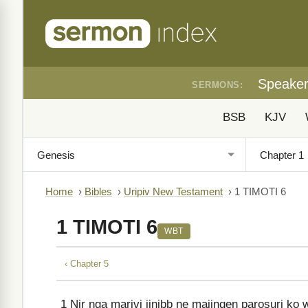
Speake
SERMONS:
BSB
KJV
Home
›
Bibles
›
Uripiv New Testament
›
1 TIMOTI 6
1 TIMOTI 6
WBT
‹ Chapter 5
1
Nir nga marivi jinibb ne majingen parosuri ko w