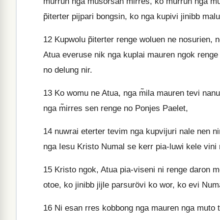
murrun nga musorsan m̃irres, ko murrun nga muo
p̃iterter pijpari bongsin, ko nga kupivi jinibb mal
12
Kupwolu p̃iterter renge woluen ne nosurien, n
Atua everuse nik nga kuplai mauren ngok renge
no delung nir.
13
Ko womu ne Atua, nga m̃ila mauren tevi nanu 
nga m̃irres sen renge no Ponjes Paelet,
14
nuwrai eterter tevim nga kupvijuri nale nen nir
nga Iesu Kristo Numal se kerr pia-luwi kele vini
15
Kristo ngok, Atua pia-viseni ni renge daron
otoe, ko jinibb jijle parsurövi ko wor, ko evi Num
16
Ni esan rres kobbong nga mauren nga muto tuwi 