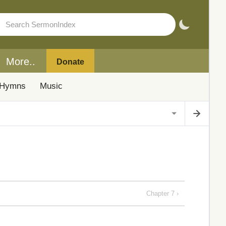
More..
Donate
Hymns
Music
Chapter 7 ›