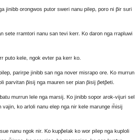
 jinibb orongwos putor sweri nanu pilep, poro ni p̃ir suri
 sete rramtori nanu san tevi kerr. Ko daron nga rrapluwi
 puto kele, ngok evter pa kerr ko.
 pilep, parirpe jinibb san nga nover misrapo ore. Ko murrun
arvitan p̃isij nga mauren ser pian p̃isij p̃etp̃eti.
tu murrun lele nga marsij. Ko jinibb sopor arok-vijuri sel
vajin, ko arloli nanu elep nga nir kele marunge m̃isij
asue nanu ngok nir. Ko kupp̃elak ko wor pilep nga kuploli