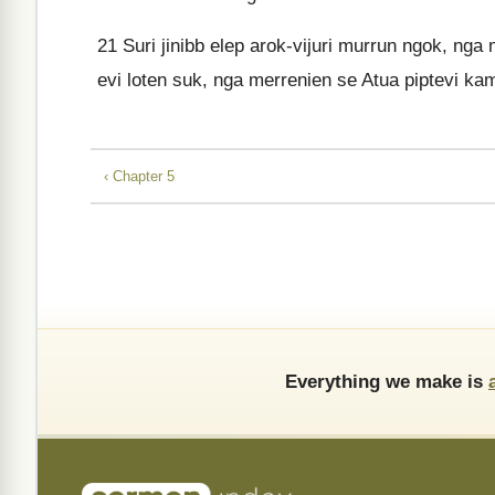
21
Suri jinibb elep arok-vijuri murrun ngok, ng
evi loten suk, nga merrenien se Atua piptevi ka
‹ Chapter 5
Everything we make is