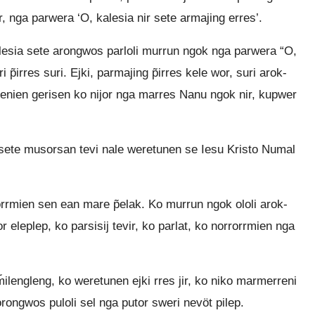
r, nga parwera ‘O, kalesia nir sete armajing erres’.
lesia sete arongwos parloli murrun ngok nga parwera “O,
̃irres suri. Ejki, parmajing p̃irres kele wor, suri arok-
enien gerisen ko nijor nga marres Nanu ngok nir, kupwer
a sete musorsan tevi nale weretunen se Iesu Kristo Numal
rmien sen ean mare p̃elak. Ko murrun ngok ololi arok-
r eleplep, ko parsisij tevir, ko parlat, ko norrorrmien nga
ilengleng, ko weretunen ejki rres jir, ko niko marmerreni
 orongwos puloli sel nga putor sweri nevöt pilep.