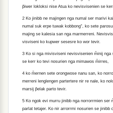
p̃iwer lokloksi nise Atua ko nevisvisenien se ker
2
Ko jinibb ne majingen nga numal ser marivi ka
numal suk erpe tuwak kobbong”, ko sete parosuri p
majing se kalesia san nga marmerreni. Nevisvis
visviseni ko kupwer sesesre ko wor tevir.
3
Ko si nga mivisviseni nevisvisenien m̃inij ng
se kerr ko tevi nosurien nga mimawos m̃irres,
4
ko m̃ernen sete orongwose nanu san, ko norror
merreni lenglengen partertere nir re nale, ko nolo
marsij p̃elak parto tevir.
5
Ko ngok evi murru jinibb nga norrorrmien ser m̃
parlat tetajer. Ko nir arrorrmi nosurien se jinibb