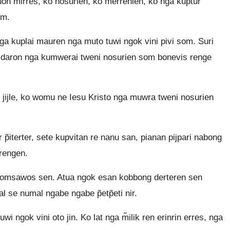
n m̃irres, ko nosurien, ko merrenien, ko nga kuptur
um.
ga kuplai mauren nga muto tuwi ngok vini pivi som. Suri
 daron nga kumwerai tweni nosurien som bonevis renge
jijle, ko womu ne Iesu Kristo nga muwra tweni nosurien
 p̃iterter, sete kupvitan re nanu san, pianan pijpari nabong
 rengen.
 momsawos sen. Atua ngok esan kobbong derteren sen
al se numal ngabe ngabe p̃etp̃eti nir.
ngok vini oto jin. Ko lat nga m̃ilik ren erinrin erres, nga