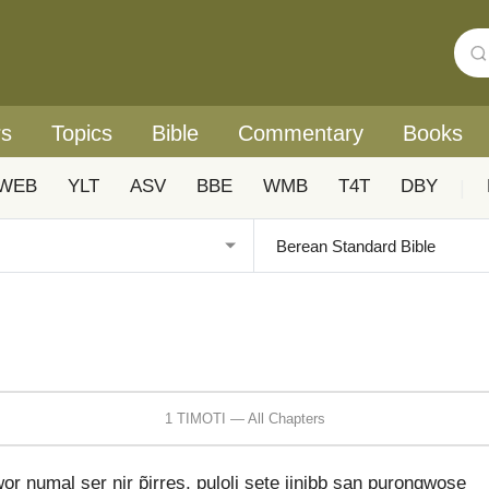
rs
Topics
Bible
Commentary
Books
WEB
YLT
ASV
BBE
WMB
T4T
DBY
|
1 TIMOTI — All Chapters
or numal ser nir p̃irres, puloli sete jinibb san purongwose