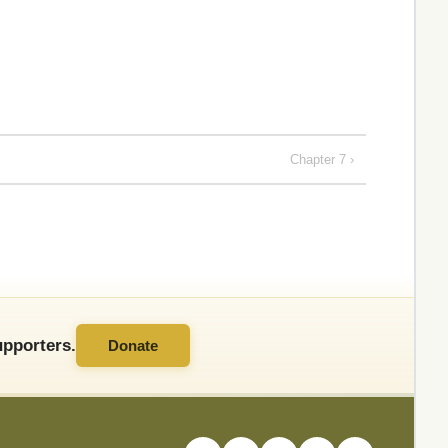
Chapter 7 ›
pporters.
Donate