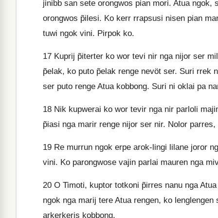
jinibb san sete orongwos pian mori. Atua ngok, 
orongwos p̃ilesi. Ko kerr rrapsusi nisen pian mar
tuwi ngok vini. Pirpok ko.
17
Kuprij p̃iterter ko wor tevi nir nga nijor ser m
p̃elak, ko puto p̃elak renge nevöt ser. Suri rrek
ser puto renge Atua kobbong. Suri ni oklai pa na
18
Nik kupwerai ko wor tevir nga nir parloli maj
p̃iasi nga marir renge nijor ser nir. Nolor parres, 
19
Re murrun ngok erpe arok-lingi lilane joror nga
vini. Ko parongwose vajin parlai mauren nga mi
20
O Timoti, kuptor totkoni p̃irres nanu nga At
ngok nga marij tere Atua rengen, ko lenglengen 
arkerkeris kobbong.