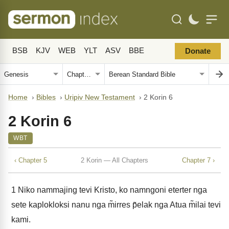
BSB
KJV
WEB
YLT
ASV
BBE
Donate
Home
›
Bibles
›
Uripiv New Testament
›
2 Korin 6
2 Korin 6
WBT
‹ Chapter 5
2 Korin — All Chapters
Chapter 7 ›
1
Niko nammajing tevi Kristo, ko namngoni eterter nga
sete kaplokloksi nanu nga m̃irres p̃elak nga Atua m̃ilai tevi
kami.