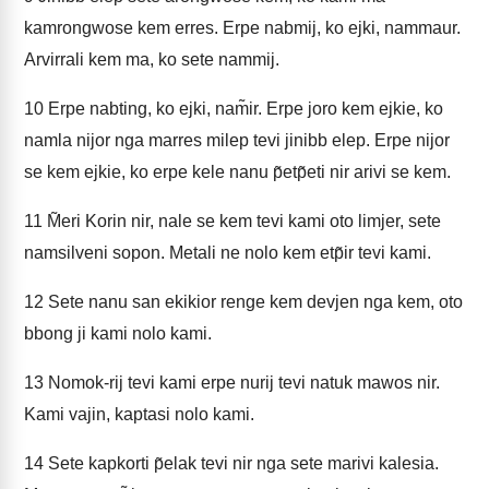
kamrongwose kem erres. Erpe nabmij, ko ejki, nammaur.
Arvirrali kem ma, ko sete nammij.
10
Erpe nabting, ko ejki, nam̃ir. Erpe joro kem ejkie, ko
namla nijor nga marres milep tevi jinibb elep. Erpe nijor
se kem ejkie, ko erpe kele nanu p̃etp̃eti nir arivi se kem.
11
M̃eri Korin nir, nale se kem tevi kami oto limjer, sete
namsilveni sopon. Metali ne nolo kem etp̃ir tevi kami.
12
Sete nanu san ekikior renge kem devjen nga kem, oto
bbong ji kami nolo kami.
13
Nomok-rij tevi kami erpe nurij tevi natuk mawos nir.
Kami vajin, kaptasi nolo kami.
14
Sete kapkorti p̃elak tevi nir nga sete marivi kalesia.