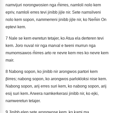
namvijuri norongwosien nga m̃irres, namloli nolo kem
epriv, namloli erres tevi jinibb jijle nir. Sete namsilveni
nolo kem sopon, nammerreni jinibb jijle nir, ko Nem̃in On
eptevi kem.
7
Nale se kem ewretun tetajer, ko Atua ela derteren tevi
kem. Joro nuval nir nga marval e tweni murrun nga
mumomsawos m̃irres arto re nevre kem rres ko nevre kem
mair.
8
Nabong sopon, ko jinibb nir arongwos partori kem
p̃irres; nabong sopon, ko arongwos parlokloksi nise kem.
Nabong sopon, arij erres suri kem, ko nabong sopon, arij
esij suri kem. Arwera namkerkerasi jinibb nir, ko ejki,
namweretun tetajer.
9
Jinibb elep sete arongwose kem, ko kami ma