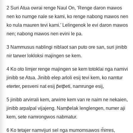
2
Suri Atua owrai renge Naul On, ‘Renge daron mawos
nen ko nurnge nale se kami, ko renge nabong mawos nen
ko nula mauren tevi kami.’ Lelingenok le evi daron mawos
nen; nabong mawos nen evini le pa.
3
Nammusus nablingi niblaot san puto ore san, suri jinibb
nir tarwer lokloksi majingen se kem.
4
Ko oto limjer renge majingen se kem totoklai nga namivi
jinibb se Atua. Jinibb elep arloli esij tevi kem, ko namtur
eterter, pesveni nat esij p̃etp̃eti, namrunge esij,
5
jinibb arvirrali kem, arwirre kem van re naim ne nekaien,
jinibb arpalpal vijajeng. Namp̃elak lenglengen, numer aji
kem, sete namrongwos nabmatur.
6
Ko tetajer namvijuri sel nga mumomsawos m̃irres,