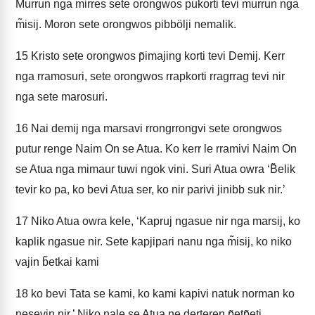
Murrun nga m̃irres sete orongwos pukorti tevi murrun nga
m̃isij. Moron sete orongwos pibbölji nemalik.
15
Kristo sete orongwos p̃imajing korti tevi Demij. Kerr
nga rramosuri, sete orongwos rrapkorti rragrrag tevi nir
nga sete marosuri.
16
Nai demij nga marsavi rrongrrongvi sete orongwos
putur renge Naim On se Atua. Ko kerr le rramivi Naim On
se Atua nga mimaur tuwi ngok vini. Suri Atua owra ‘B̃elik
tevir ko pa, ko bevi Atua ser, ko nir parivi jinibb suk nir.’
17
Niko Atua owra kele, ‘Kapruj ngasue nir nga marsij, ko
kaplik ngasue nir. Sete kapjipari nanu nga m̃isij, ko niko
vajin b̃etkai kami
18
ko bevi Tata se kami, ko kami kapivi natuk norman ko
nesevin nir.’ Niko nale se Atua ne derteren p̃etp̃eti.