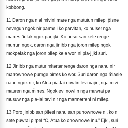
kobbong.
11
Daron nga nial mivini mare nga mututun milep, p̃isne
nevngun ngok nir parmeli ko parvitan, ko nulser nga
marres p̃elak ngok parjijki. Ko pusorsan kele renge
murrun ngok, daron nga jinibb nga joron milep ngok
mokp̃elak nga joron pilep kele wor, ni pia-jijki suri.
12
Jinibb nga mutur m̃iterter renge daron nga nanu nir
marrowrrowe purnge p̃irres ko wor. Suri daron nga m̃iasie
nanu ngok nir, ko Atua pia-lai nowlin tevi vajin, nga mivi
mauren nga m̃irres. Ngok evi nowlin nga muwrai pa
musuw nga pia-lai tevi nir nga marmerreni ni milep.
13
Poro jinibb san p̃ilesi nanu san purrowrrowe ni, ko ni
sete puwrai pirpel “O, Atua ko orrowrrowe inu.” Ejki, suri