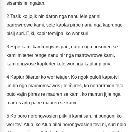
sisamis iel ngatan.
2
Tasik ko jojik nir, daron nga nanu lele parini
parrowrrowe kami, sete kaplai pirpe nanu nga kaprunge
p̃isij suri. Ejki, kap̃ir temijpal ko wor suri.
3
Erpe kami kamrongwos pae, daron nga nosurien se
kami m̃iterter renge nanu nir nga marrowrrowe kami,
kamrongwose kapterter kele wor nga kaptur pipriv.
4
Kaptur p̃iterter ko wor tetajer. Ko ngok puloli kapa-ivi
jinibb nga marmomsawos jile m̃irres, ko norrorrmien tera
puto vajin p̃irres re mauren se kami, ko murrun jijle nga
marres arto pa re mauren se kami.
5
Ko poro norongwosien pijki ji kami san, ni pungoni ko
wor tevi Atua; ko Atua p̃ilai norongwosien tevi ni, suri nolo