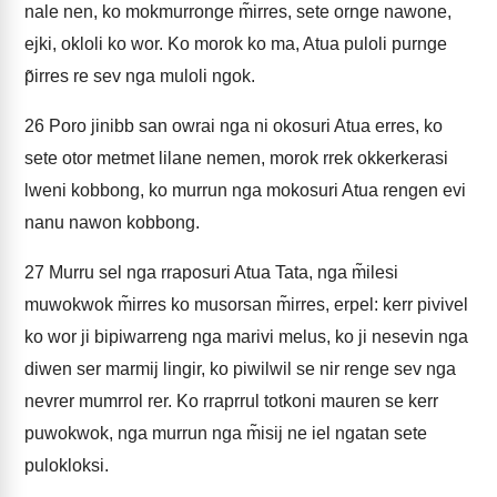
nale nen, ko mokmurronge m̃irres, sete ornge nawone,
ejki, okloli ko wor. Ko morok ko ma, Atua puloli purnge
p̃irres re sev nga muloli ngok.
26
Poro jinibb san owrai nga ni okosuri Atua erres, ko
sete otor metmet lilane nemen, morok rrek okkerkerasi
lweni kobbong, ko murrun nga mokosuri Atua rengen evi
nanu nawon kobbong.
27
Murru sel nga rraposuri Atua Tata, nga m̃ilesi
muwokwok m̃irres ko musorsan m̃irres, erpel: kerr pivivel
ko wor ji bipiwarreng nga marivi melus, ko ji nesevin nga
diwen ser marmij lingir, ko piwilwil se nir renge sev nga
nevrer mumrrol rer. Ko rraprrul totkoni mauren se kerr
puwokwok, nga murrun nga m̃isij ne iel ngatan sete
pulokloksi.