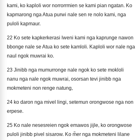
kami, ko kaploli wor norrorrmien se kami pian ngatan. Ko
kapmarong nga Atua purwi nale sen re nolo kami, nga
puloli kapmaur.
22
Ko sete kapkerkerasi lweni kami nga kaprunge nawon
bbonge nale se Atua ko sete kamloli. Kaploli wor nale nga
naul ngok muwrai ko.
23
Jinibb nga mumurronge nale ngok ko sete mokloli
nanu nga nale ngok muwrai, osorsan tevi jinibb nga
mokmeteni non renge natung,
24
ko daron nga mivel lingi, setemun orongwose nga non
erpese.
25
Ko nale nesesreien ngok emawos jijle, ko orongwose
puloli jinibb pivel sisarow. Ko m̃er nga mokmeteni lilane