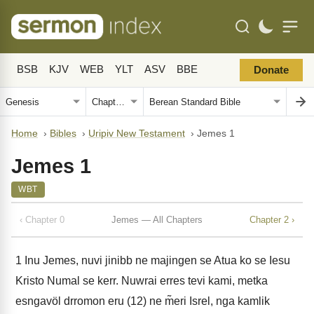
BSB
KJV
WEB
YLT
ASV
BBE
Donate
Home
›
Bibles
›
Uripiv New Testament
›
Jemes 1
Jemes 1
WBT
‹ Chapter 0
Jemes — All Chapters
Chapter 2 ›
1
Inu Jemes, nuvi jinibb ne majingen se Atua ko se Iesu
Kristo Numal se kerr. Nuwrai erres tevi kami, metka
esngavöl drromon eru (12) ne m̃eri Isrel, nga kamlik