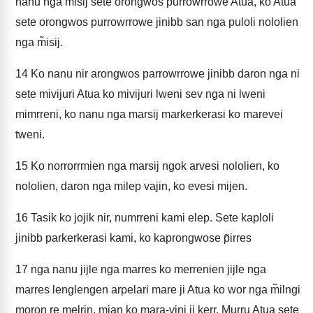
nanu nga m̃isij sete orongwos purrowrrowe Atua, ko Atua
sete orongwos purrowrrowe jinibb san nga puloli nololien
nga m̃isij.
14
Ko nanu nir arongwos parrowrrowe jinibb daron nga ni
sete mivijuri Atua ko mivijuri lweni sev nga ni lweni
mimrreni, ko nanu nga marsij markerkerasi ko marevei
tweni.
15
Ko norrorrmien nga marsij ngok arvesi nololien, ko
nololien, daron nga milep vajin, ko evesi mijen.
16
Tasik ko jojik nir, numrreni kami elep. Sete kaploli
jinibb parkerkerasi kami, ko kaprongwose p̃irres
17
nga nanu jijle nga marres ko merrenien jijle nga
marres lenglengen arpelari mare ji Atua ko wor nga m̃ilngi
moron re melrin, mian ko mara-vini ji kerr. Murru Atua sete