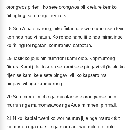
orongwos p̃irieni, ko sete orongwos p̃ilik telure kerr ko
p̃ilinglingi kerr renge nemalik.
18
Suri Atua emarong, niko m̃ilai nale weretunen sen tevi
kerr nga rrapivi natun. Ko renge nanu jijle nga m̃imajinge
ko m̃ilngi iel ngatan, kerr rramivi batbatun.
19
Tasik ko jojik nir, numrreni kami elep. Kapmurrong
p̃irres. Kami jijle, lolaren se kami sete pingavilvil p̃elak, ko
rijen se kami kele sete pingavilvil, ko kapsaro ma
pingavilvil nga kapmurrong.
20
Suri murru jinibb nga mulolar sete orongwose puloli
murrun nga mumomsawos nga Atua mimrreni p̃irrmali.
21
Niko, kaplai tweni ko wor murrun jijle nga marrokitkit
ko murrun nga marsij nga marmaur wor milep re nolo