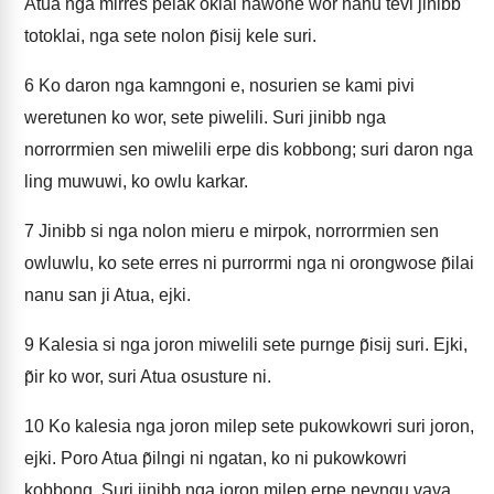
Atua nga m̃irres p̃elak oklai nawone wor nanu tevi jinibb
totoklai, nga sete nolon p̃isij kele suri.
6
Ko daron nga kamngoni e, nosurien se kami pivi
weretunen ko wor, sete piwelili. Suri jinibb nga
norrorrmien sen miwelili erpe dis kobbong; suri daron nga
ling muwuwi, ko owlu karkar.
7
Jinibb si nga nolon mieru e mirpok, norrorrmien sen
owluwlu, ko sete erres ni purrorrmi nga ni orongwose p̃ilai
nanu san ji Atua, ejki.
9
Kalesia si nga joron miwelili sete purnge p̃isij suri. Ejki,
p̃ir ko wor, suri Atua osusture ni.
10
Ko kalesia nga joron milep sete pukowkowri suri joron,
ejki. Poro Atua p̃ilngi ni ngatan, ko ni pukowkowri
kobbong. Suri jinibb nga joron milep erpe nevngu vava