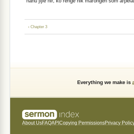
nanu jijle nir, ko renge nik marongen som arpela
‹ Chapter 3
Everything we make is
About Us
FAQ
API
Copying Permissions
Privacy Polic