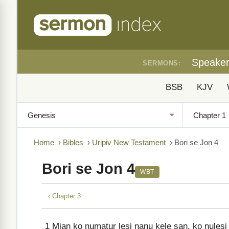
Speake
SERMONS:
BSB
KJV
Home
›
Bibles
›
Uripiv New Testament
›
Bori se Jon 4
Bori se Jon 4
WBT
‹ Chapter 3
1
Mian ko numatur lesi nanu kele san, ko nulesi 