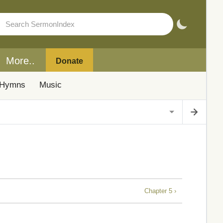
More..
Donate
Hymns
Music
Chapter 5 ›