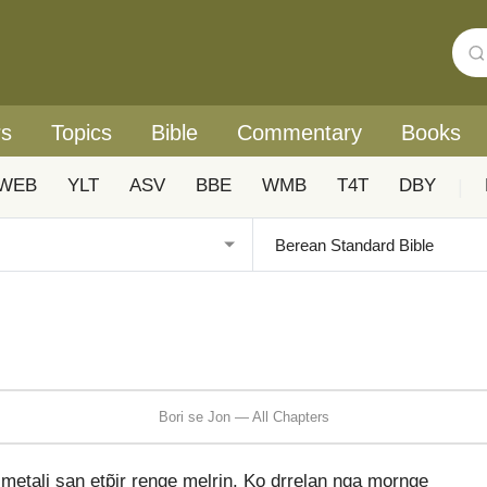
rs
Topics
Bible
Commentary
Books
WEB
YLT
ASV
BBE
WMB
T4T
DBY
|
Bori se Jon — All Chapters
metali san etp̃ir renge melrin. Ko drrelan nga mornge