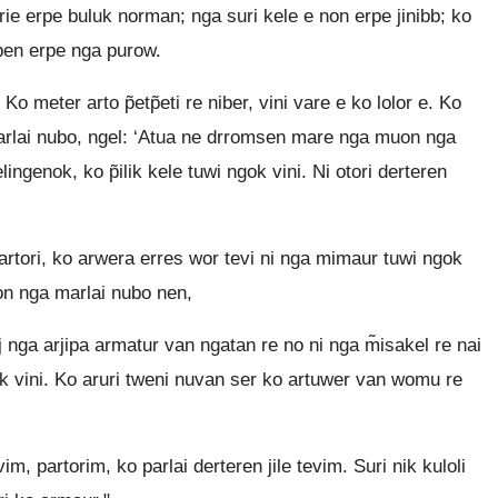
 erpe buluk norman; nga suri kele e non erpe jinibb; ko
aben erpe nga purow.
Ko meter arto p̃etp̃eti re niber, vini vare e ko lolor e. Ko
parlai nubo, ngel: ‘Atua ne drromsen mare nga muon nga
ngenok, ko p̃ilik kele tuwi ngok vini. Ni otori derteren
artori, ko arwera erres wor tevi ni nga mimaur tuwi ngok
ron nga marlai nubo nen,
 nga arjipa armatur van ngatan re no ni nga m̃isakel re nai
ok vini. Ko aruri tweni nuvan ser ko artuwer van womu re
 partorim, ko parlai derteren jile tevim. Suri nik kuloli