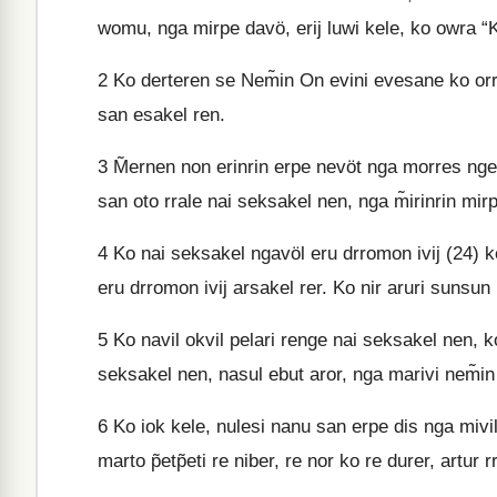
womu, nga mirpe davö, erij luwi kele, ko owra “K
2
Ko derteren se Nem̃in On evini evesane ko orru
san esakel ren.
3
M̃ernen non erinrin erpe nevöt nga morres ngel
san oto rrale nai seksakel nen, nga m̃irinrin mir
4
Ko nai seksakel ngavöl eru drromon ivij (24) ke
eru drromon ivij arsakel rer. Ko nir aruri sunsu
5
Ko navil okvil pelari renge nai seksakel nen, k
seksakel nen, nasul ebut aror, nga marivi nem̃in
6
Ko iok kele, nulesi nanu san erpe dis nga mivilv
marto p̃etp̃eti re niber, re nor ko re durer, artur 