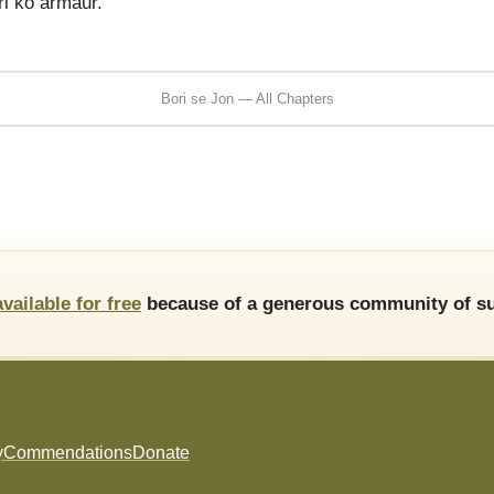
ri ko armaur."
Bori se Jon — All Chapters
available for free
because of a generous community of su
y
Commendations
Donate