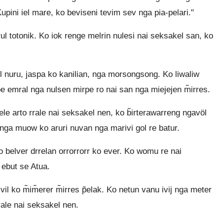
upini iel mare, ko beviseni tevim sev nga pia-pelari."
l totonik. Ko iok renge melrin nulesi nai seksakel san, ko
 nuru, jaspa ko kanilian, nga morsongsong. Ko liwaliw
pe emral nga nulsen mirpe ro nai san nga miejejen m̃irres.
le arto rrale nai seksakel nen, ko b̃irterawarreng ngavöl
n nga muow ko aruri nuvan nga marivi gol re batur.
o belver drrelan orrorrorr ko ever. Ko womu re nai
 ebut se Atua.
il ko m̃im̃erer m̃irres p̃elak. Ko netun vanu ivij nga meter
rrale nai seksakel nen.