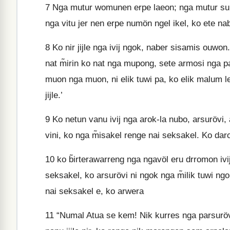
7
Nga mutur womunen erpe laeon; nga mutur surie
nga vitu jer nen erpe numön ngel ikel, ko ete n
8
Ko nir jijle nga ivij ngok, naber sisamis ouwon. 
nat m̃irin ko nat nga mupong, sete armosi nga 
muon nga muon, ni elik tuwi pa, ko elik malum leli
jijle.’
9
Ko netun vanu ivij nga arok-la nubo, arsurövi, 
vini, ko nga m̃isakel renge nai seksakel. Ko da
10
ko b̃irterawarreng nga ngavöl eru drromon ivij
seksakel, ko arsurövi ni ngok nga m̃ilik tuwi ng
nai seksakel e, ko arwera
11
“Numal Atua se kem! Nik kurres nga parsurövim,