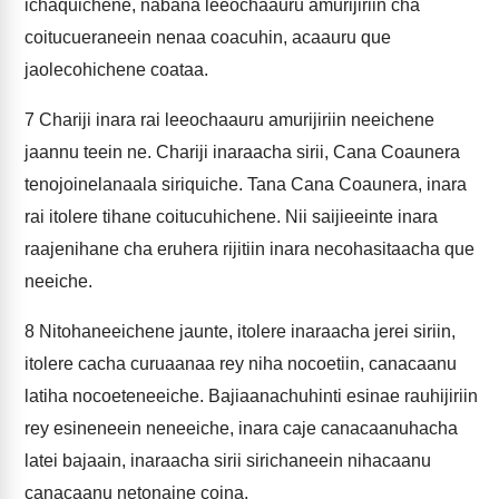
ichaquichene, nabana leeochaauru amurijiriin cha
coitucueraneein nenaa coacuhin, acaauru que
jaolecohichene coataa.
7
Chariji inara rai leeochaauru amurijiriin neeichene
jaannu teein ne. Chariji inaraacha sirii, Cana Coaunera
tenojoinelanaala siriquiche. Tana Cana Coaunera, inara
rai itolere tihane coitucuhichene. Nii saijieeinte inara
raajenihane cha eruhera rijitiin inara necohasitaacha que
neeiche.
8
Nitohaneeichene jaunte, itolere inaraacha jerei siriin,
itolere cacha curuaanaa rey niha nocoetiin, canacaanu
latiha nocoeteneeiche. Bajiaanachuhinti esinae rauhijiriin
rey esineneein neneeiche, inara caje canacaanuhacha
latei bajaain, inaraacha sirii sirichaneein nihacaanu
canacaanu netonaine coina.