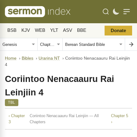
BSB
KJV
WEB
YLT
ASV
BBE
Donate
Home
›
Bibles
›
Urarina NT
›
Coriintoo Nenacaauru Rai Leinjiin
4
Coriintoo Nenacaauru Rai
Leinjiin 4
TBL
‹ Chapter
Coriintoo Nenacaauru Rai Leinjiin — All
Chapter 5
3
Chapters
›