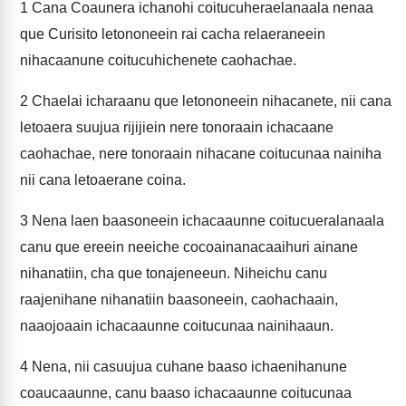
1
Cana Coaunera ichanohi coitucuheraelanaala nenaa
que Curisito letononeein rai cacha relaeraneein
nihacaanune coitucuhichenete caohachae.
2
Chaelai icharaanu que letononeein nihacanete, nii cana
letoaera suujua rijijiein nere tonoraain ichacaane
caohachae, nere tonoraain nihacane coitucunaa nainiha
nii cana letoaerane coina.
3
Nena laen baasoneein ichacaaunne coitucueralanaala
canu que ereein neeiche cocoainanacaaihuri ainane
nihanatiin, cha que tonajeneeun. Niheichu canu
raajenihane nihanatiin baasoneein, caohachaain,
naaojoaain ichacaaunne coitucunaa nainihaaun.
4
Nena, nii casuujua cuhane baaso ichaenihanune
coaucaaunne, canu baaso ichacaaunne coitucunaa