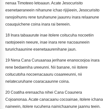
nenaa Timoteeo letoaaun. Acate Jesocurisito
esenetaeraneein nihanune ichao rijijieein, Jesocurisito
ranojoihunru rene turuhanune jaaunru inara relaanune
coauquichene coina inara rai bereein.
18
Inara tabaaurute inae itolere coitucuha nocoetiin
raotojoeein neeure, inae inara rene nacoauneein
tururichaaunine esenetaaurenihane jaun.
19
Nena Cana Curuaanaa jerihane enanocoojoa inara
rene bedaeniha ureeunni. Nii banane, nii itolere
coitucutoha nocoenacaauru coaareeunni, nii
nelatecuruhane coaracaaunne coina.
20
Coatiha erenaacha nihei Cana Coaunera
Cojoanonaa. Acate canacaanu cocoainae, itolere ichana
naineein, itolere rucuhena nainichaanune jaannu teein.