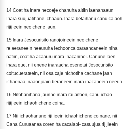
14
Coatiha inara necoeje chanuha aitiin laenahaaun.
Inara suujuatihane ichaaun. Inara belaihanu canu calaohi
rijijieein neeichene jaun.
15
Inara Jesocurisito ranojoineein neeichene
relaeraneein neeuruha lechoonca oaraancaneein niha
natiin, coatiha acaauru inara inacanihei. Canune laen
inara que, nii enene inaraacha esenetai Jesocurisito
coitucuerateein, nii osa caje nichotiha cachane jaan
ichaonaa, naaonjoain beraneein inara inacaneein neeun.
16
Nitohanihana jaunne inara rai aitoon, canu ichao
rijijieein ichaohichene coina.
17
Nii ichaohanune rijijieein ichaohichene coinane, nii
Cana Curuaanaa coreniha cacalabi- casuujua rijijieein