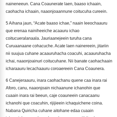
naineneeun. Cana Coaunerate laen, baaso ichaain,
caohacha ichaain, naaonjoaannune coitucuha cureein.
5
Aihana jaun, “Acate baaso ichae,” naain leeochaauru
que erenaa nainiheeiche acaauru ichao
coitucueralanaala. Jauriaanejeein turuha cana
Curuaanaane cohacuche. Acate laen nainereein, jitariin
nii suujua cuhane acaauruhacha coacuhi, acaauruhacha
ichai, naaonjoainuri coitucuhane. Nii banate caohachaain
icharaauru lecachaauru coroaereein Cana Coaunera.
6
Canejeraauru, inara caohachanu quene caa inara rai
Aforo, canu, naaonjoain nichaanune ichanohin que
cuaain inara rai beeun, caje coauneein canacaanu
ichanohi que coacuhin, rijijieein ichaquichene coina.
Nabana Quiricha cuhane aitohane edaa cuaain