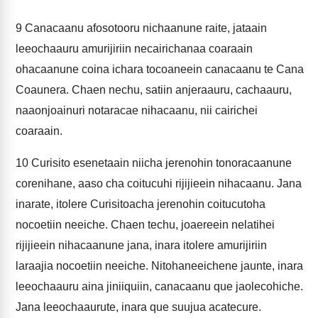
9
Canacaanu afosotooru nichaanune raite, jataain
leeochaauru amurijiriin necairichanaa coaraain
ohacaanune coina ichara tocoaneein canacaanu te Cana
Coaunera. Chaen nechu, satiin anjeraauru, cachaauru,
naaonjoainuri notaracae nihacaanu, nii cairichei
coaraain.
10
Curisito esenetaain niicha jerenohin tonoracaanune
corenihane, aaso cha coitucuhi rijijieein nihacaanu. Jana
inarate, itolere Curisitoacha jerenohin coitucutoha
nocoetiin neeiche. Chaen techu, joaereein nelatihei
rijijieein nihacaanune jana, inara itolere amurijiriin
laraajia nocoetiin neeiche. Nitohaneeichene jaunte, inara
leeochaauru aina jiniiquiin, canacaanu que jaolecohiche.
Jana leeochaaurute, inara que suujua acatecure.