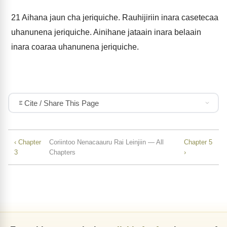
21
Aihana jaun cha jeriquiche. Rauhijiriin inara casetecaa
uhanunena jeriquiche. Ainihane jataain inara belaain
inara coaraa uhanunena jeriquiche.
Cite / Share This Page
‹ Chapter
Coriintoo Nenacaauru Rai Leinjiin — All
Chapter 5
3
Chapters
›