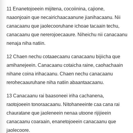
11
Enanetojoeein mijitena, cocoiinina, cajione,
naaonjoain que necairichaacaanune jianihacaanu. Nii
canacaanu que jaolecooruhane ichoae tacaain techu,
canacaanu que nererojoecaaure. Niheichu nii canacaanu
nenaja niha natiin.
12
Chaen nechu cotaaecaanu canacaanu bijiicha que
amihanejeein. Canacaanu cotaicha raine, caohachaain
nihane coina irihacaanu. Chaen nechu canacaanu
rerohecaauruhane niha natiin abaantaacaanu.
13
Canacaanu rai baasoneei iriha cachanena,
raotojoeein tonoraacaanu. Nitohaneeinte caa cana rai
chauratane que jaoleneein nenaa utoone rijijieein
canacaanu coaraain, enanetojoeein canacaanu que
jaolecoore.