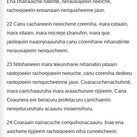
Ena chanaaiche natiinte, nerausiajeein neeiche,
rachoojoeein enoanaain neriquicheeine jaun.
22
Canu cachaneein neeichene coreniha, inara cotaain,
inara sitaain, inara nocoeje chanuhin, inara que
jaolequiin naaonjoaauruha canu corenihane nihanatiinte
nerausiajeein neriquicheein.
23
Nitohaneein inara teeuruhane nihanatiin jataain
raotojoeein rachoojoeein neeuche, canu coreniha dedeeu
raotojoeein neriquicheeinne jaun. Coaracuchenachuhinti,
inara cairichaauruha inara araaichurune rijijieein, Cana
Coaunera ere beracuru profetacuru cairichaeriin
nerejetucuruhalu acaauru inoaensihuru.
24
Coaraain nainacuche coriquihonacaauru. Inae ena
aaichene rijijieein rachoojoeein niha curieeicheein.