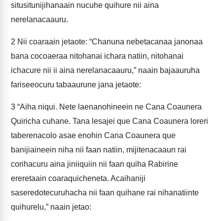
situsitunijihanaain nucuhe quihure nii aina
nerelanacaauru.
2
Nii coaraain jetaote: “Chanuna nebetacanaa janonaa
bana cocoaeraa nitohanai ichara natiin, nitohanai
ichacure nii ii aina nerelanacaauru,” naain bajaauruha
fariseeocuru tabaaurune jana jetaote:
3
“Aiha niqui. Nete laenanohineein ne Cana Coaunera
Quiricha cuhane. Tana lesajei que Cana Coaunera loreri
taberenacolo asae enohin Cana Coaunera que
banijiaineein niha nii faan natiin, mijitenacaaun rai
corihacuru aina jiniiquiin nii faan quiha Rabirine
ereretaain coaraquicheneta. Acaihaniji
saseredotecuruhacha nii faan quihane rai nihanatiinte
quihurelu,” naain jetao: