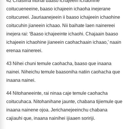
42
Chasiina iitonai baaso ichajeein ichaohine
coitucueneeine, baaso ichajeein ichaoha inejerane
coitucureei. Jauriaanejeein ii baaso ichajeein ichaohine
coitucuhin jianeein ichaao. Nii baihate laen nainereei
inejera rai: ‘Baaso ichajeeinte ichaohi. Chajaain baaso
ichajeein ichaohine jianeein caohachaain ichaao,’ naain
erenaa nainereei.
43
Nihei chuni temule caohacha, baaso que inaana
nainei. Niheichu temule baasoniha natiin caohacha que
inaana nainei.
44
Nitohaneeinte, rai ninaa caje temule caohacha
coitucuhaca. Nitohanihane jaunte, chabana tijiemule que
inaana nainene ojoa. Jerichanejeeinchu chabana
cajiauhi que, inaana nainihei ijiaaen soririji.