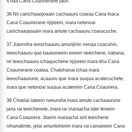
ichaa Cana Coaunerane jaun.
36
Nii cairichaaojoaain cachaauru coaraa Cana Inaca
Cana Coaunerane rijijieein, inara netonoai
cairichaaojoaain inara amute cachaauru coaracuche.
37
Jiaonriha leeochaauru amurijiriin nenaa coacuhin,
leeochaauru que baasoneein ereein neeichene, nabana,
nii leeochaauru ichaquichene rijijieein inara tiha Cana
Coaunerane coataa. Chatohanai ichaa inara
leeochaaurune, acaauru que inara suujua acatecuchete,
inara que netonoai suujua acatemiin Cana Coaunera.
38
Chaelai lateein neeuruha inara amute cachaaurune
jana rai teeichenete, inara rai inaraacha latei tereein
Cana Coaunera. Jitariin inaraacha sirii teeichene
nihanatiinte, jelai amuritoheriin inara rai cainareein Cana