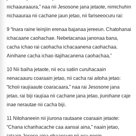
nichaauraaura,” naa nii Jesosone jana jetaote, nimichuhin
nichaauraa nii cachane jaun jetao, nii fariseeocuru rai:
9
“Inara raine leinjiin erenaa bajanaa jereeun. Chatohanai
ichacaane caohachae. Nebetacanaa janonaa bana,
cacha ichao rai caohacha ichacaanena caohachaa.
Ainihane cacha ichao itajihacanena caohachaa,"
10
Nii baiha jetaote, nii ecu satiin curuhacaain
nenacaauru coaraain jetao, nii cacha rai aitoha jetao:
“Ichoii raujiaaute coaracaara,” naa rai Jesosone jana
jetao, rai biji raujiaa nii cachane jana jetao, jiurohane caje
inae nerautae nii cacha biji.
11
Nitohaneein nii jiurona rautaane coaraain jetaote:
“Chana icharihacache caa aansai aina,” naain jetao,
jataain Jesoso aina obaaecure nii ecu neein