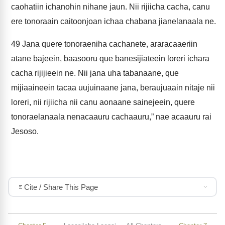
caohatiin ichanohin nihane jaun. Nii rijiicha cacha, canu
ere tonoraain caitoonjoan ichaa chabana jianelanaala ne.
49
Jana quere tonoraeniha cachanete, araracaaeriin
atane bajeein, baasooru que banesijiateein loreri ichara
cacha rijijieein ne. Nii jana uha tabanaane, que
mijiaaineein tacaa uujuinaane jana, beraujuaain nitaje nii
loreri, nii rijiicha nii canu aonaane sainejeein, quere
tonoraelanaala nenacaauru cachaauru,” nae acaauru rai
Jesoso.
Cite / Share This Page