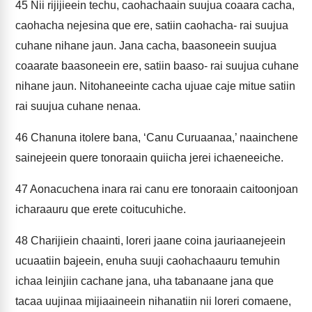
45
Nii rijijieein techu, caohachaain suujua coaara cacha,
caohacha nejesina que ere, satiin caohacha- rai suujua
cuhane nihane jaun. Jana cacha, baasoneein suujua
coaarate baasoneein ere, satiin baaso- rai suujua cuhane
nihane jaun. Nitohaneeinte cacha ujuae caje mitue satiin
rai suujua cuhane nenaa.
46
Chanuna itolere bana, ‘Canu Curuaanaa,’ naainchene
sainejeein quere tonoraain quiicha jerei ichaeneeiche.
47
Aonacuchena inara rai canu ere tonoraain caitoonjoan
icharaauru que erete coitucuhiche.
48
Charijiein chaainti, loreri jaane coina jauriaanejeein
ucuaatiin bajeein, enuha suuji caohachaauru temuhin
ichaa leinjiin cachane jana, uha tabanaane jana que
tacaa uujinaa mijiaaineein nihanatiin nii loreri comaene,