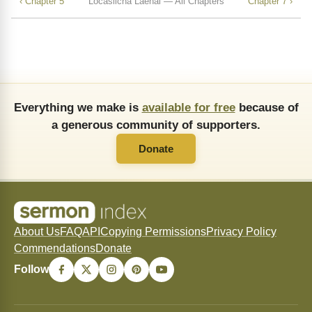
‹ Chapter 5
Locasiicha Laenai — All Chapters
Chapter 7 ›
Everything we make is
available for free
because of
a generous community of supporters.
Donate
About Us
FAQ
API
Copying Permissions
Privacy Policy
Commendations
Donate
Follow