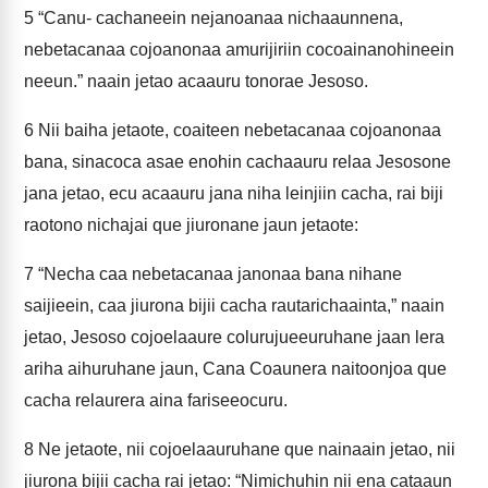
5
“Canu- cachaneein nejanoanaa nichaaunnena,
nebetacanaa cojoanonaa amurijiriin cocoainanohineein
neeun.” naain jetao acaauru tonorae Jesoso.
6
Nii baiha jetaote, coaiteen nebetacanaa cojoanonaa
bana, sinacoca asae enohin cachaauru relaa Jesosone
jana jetao, ecu acaauru jana niha leinjiin cacha, rai biji
raotono nichajai que jiuronane jaun jetaote:
7
“Necha caa nebetacanaa janonaa bana nihane
saijieein, caa jiurona bijii cacha rautarichaainta,” naain
jetao, Jesoso cojoelaaure colurujueeuruhane jaan lera
ariha aihuruhane jaun, Cana Coaunera naitoonjoa que
cacha relaurera aina fariseeocuru.
8
Ne jetaote, nii cojoelaauruhane que nainaain jetao, nii
jiurona bijii cacha rai jetao: “Nimichuhin nii ena cataaun