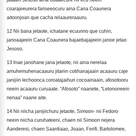
coarajeeurera fariseeocuru aina Cana Coaunera
aitoonjoan que cacha relaaureraauru.
12
Nii bana jetaote, ichatane ecuunno que cuhin,
janoaajeein Cana Coaunera bajaebajajeein janoe jetao
Jesoso.
13
Inae janohane jana jetaote, nii aina nerelaa
amuhemuhenacaauru jitariin cotihanajaain acaauru caje
janijiin lechoonca coroatajaihuri cocoainaain, afosotooru
neein acaauru curuaate. “Afosoto” naanete, “Letononeein
nenaa” naane aite.
14
Nii niicha janijiichuru jetaote, Simoon- nii Fedoro
neein niicha curuhateeni, chaen nii Simoon nejera
Aanderesi, chaen Saantiaao, Joaan, Ferifi, Bartolomee,