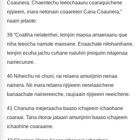
Coaunera. Chaentechu leeochaauru coaraquichene
rijijieein, inara netonain coaareein Cana Coaunera,”
naain jetaote:
39
“Coatiha nelaterihei, leinjiin maosa amaeraanu que
niha leeocha namute maosane. Enaachate nitohanihane,
leinjiin ecuha jachu cuhane naluhin jiniiquiin nitajenaa
nainecurure.
40
Niheichu nii chuni, rai relaera amurijiriin nenaa
nainera. Nii inara relaera rijijieein nerelaaichene
banaachate nainereeiche, raujiaain rijijieein neeichene.
41
Chanuna inejeraacha baaso ichajeein ichaohane
coaraai. Tana iitonai jataain amurijiriin baaso ichajeein
ichaohine coaraaine.