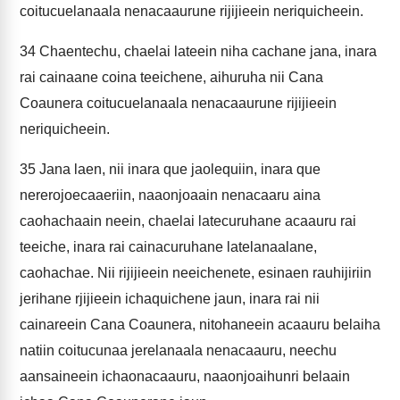
coitucuelanaala nenacaaurune rijijieein neriquicheein.
34
Chaentechu, chaelai lateein niha cachane jana, inara
rai cainaane coina teeichene, aihuruha nii Cana
Coaunera coitucuelanaala nenacaaurune rijijieein
neriquicheein.
35
Jana laen, nii inara que jaolequiin, inara que
nererojoecaaeriin, naaonjoaain nenacaaru aina
caohachaain neein, chaelai latecuruhane acaauru rai
teeiche, inara rai cainacuruhane latelanaalane,
caohachae. Nii rijijieein neeichenete, esinaen rauhijiriin
jerihane rjijieein ichaquichene jaun, inara rai nii
cainareein Cana Coaunera, nitohaneein acaauru belaiha
natiin coitucunaa jerelanaala nenacaauru, neechu
aansaineein ichaonacaauru, naaonjoaihunri belaain