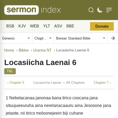
BSB
KJV
WEB
YLT
ASV
BBE
Donate
Home
›
Bibles
›
Urarina NT
›
Locasiicha Laenai 6
Locasiicha Laenai 6
TBL
‹ Chapter 5
Locasiicha Laenai — All Chapters
Chapter 7 ›
1
Nebetacanaa janonaa bana tirico coocana jana
situujueeuruha aina nerelanacaauru aina Jesosone jana
jetaote, nii tirico moloonejeein biji cuhane