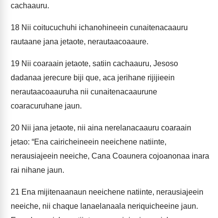
cachaauru.
18
Nii coitucuchuhi ichanohineein cunaitenacaauru
rautaane jana jetaote, nerautaacoaaure.
19
Nii coaraain jetaote, satiin cachaauru, Jesoso
dadanaa jerecure biji que, aca jerihane rijijieein
nerautaacoaauruha nii cunaitenacaaurune
coaracuruhane jaun.
20
Nii jana jetaote, nii aina nerelanacaauru coaraain
jetao: “Ena cairicheineein neeichene natiinte,
nerausiajeein neeiche, Cana Coaunera cojoanonaa inara
rai nihane jaun.
21
Ena mijitenaanaun neeichene natiinte, nerausiajeein
neeiche, nii chaque lanaelanaala neriquicheeine jaun.