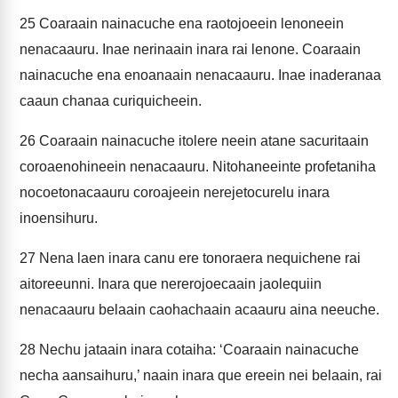
25
Coaraain nainacuche ena raotojoeein lenoneein
nenacaauru. Inae nerinaain inara rai lenone. Coaraain
nainacuche ena enoanaain nenacaauru. Inae inaderanaa
caaun chanaa curiquicheein.
26
Coaraain nainacuche itolere neein atane sacuritaain
coroaenohineein nenacaauru. Nitohaneeinte profetaniha
nocoetonacaauru coroajeein nerejetocurelu inara
inoensihuru.
27
Nena laen inara canu ere tonoraera nequichene rai
aitoreeunni. Inara que nererojoecaain jaolequiin
nenacaauru belaain caohachaain acaauru aina neeuche.
28
Nechu jataain inara cotaiha: ‘Coaraain nainacuche
necha aansaihuru,’ naain inara que ereein nei belaain, rai