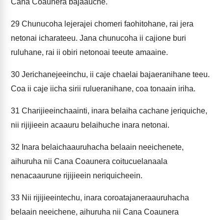
Cana Coaunera bajaauche.
29
Chunucoha lejerajei chomeri faohitohane, rai jera
netonai icharateeu. Jana chunucoha ii cajione buri
ruluhane, rai ii obiri netonoai teeute amaaine.
30
Jerichanejeeinchu, ii caje chaelai bajaeranihane teeu.
Coa ii caje iicha sirii rulueranihane, coa tonaain iriha.
31
Charijieeinchaainti, inara belaiha cachane jeriquiche,
nii rijijieein acaauru belaihuche inara netonai.
32
Inara belaichaauruhacha belaain neeichenete,
aihuruha nii Cana Coaunera coitucuelanaala
nenacaaurune rijijieein neriquicheein.
33
Nii rijijieeintechu, inara coroatajaneraauruhacha
belaain neeichene, aihuruha nii Cana Coaunera