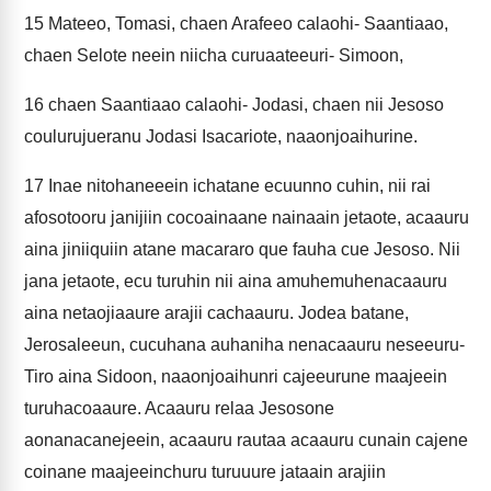
15
Mateeo, Tomasi, chaen Arafeeo calaohi- Saantiaao,
chaen Selote neein niicha curuaateeuri- Simoon,
16
chaen Saantiaao calaohi- Jodasi, chaen nii Jesoso
coulurujueranu Jodasi Isacariote, naaonjoaihurine.
17
Inae nitohaneeein ichatane ecuunno cuhin, nii rai
afosotooru janijiin cocoainaane nainaain jetaote, acaauru
aina jiniiquiin atane macararo que fauha cue Jesoso. Nii
jana jetaote, ecu turuhin nii aina amuhemuhenacaauru
aina netaojiaaure arajii cachaauru. Jodea batane,
Jerosaleeun, cucuhana auhaniha nenacaauru neseeuru-
Tiro aina Sidoon, naaonjoaihunri cajeeurune maajeein
turuhacoaaure. Acaauru relaa Jesosone
aonanacanejeein, acaauru rautaa acaauru cunain cajene
coinane maajeeinchuru turuuure jataain arajiin