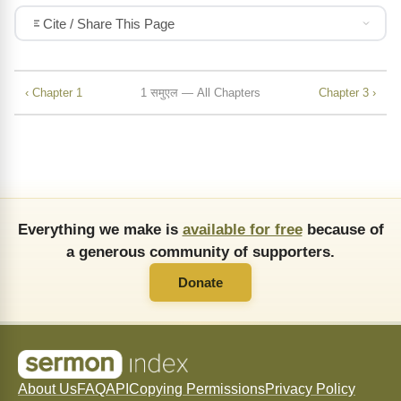
Cite / Share This Page
‹ Chapter 1
1 समुएल — All Chapters
Chapter 3 ›
Everything we make is
available for free
because of
a generous community of supporters.
Donate
About Us
FAQ
API
Copying Permissions
Privacy Policy