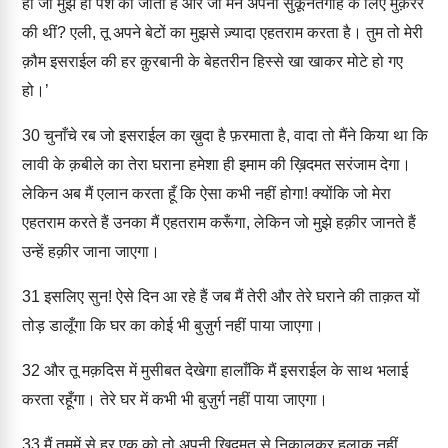
हो जो मुझे ही पेश की जाती हैं और जो मैंने अपनी सुकूनतगाह के लिए मुक़र्रर
की थीं? एली, तू अपने बेटों का मुझसे ज़्यादा एहतराम करता है। तुम तो मेरी
क़ौम इसराईल की हर क़ुरबानी के बेहतरीन हिस्से खा खाकर मोटे हो गए
हो।’
30
चुनाँचे रब जो इसराईल का ख़ुदा है फ़रमाता है, वादा तो मैंने किया था कि
लावी के क़बीले का तेरा घराना हमेशा ही इमाम की ख़िदमत सरंजाम देगा।
लेकिन अब मैं एलान करता हूँ कि ऐसा कभी नहीं होगा! क्योंकि जो मेरा
एहतराम करते हैं उनका मैं एहतराम करूँगा, लेकिन जो मुझे हक़ीर जानते हैं
उन्हें हक़ीर जाना जाएगा।
31
इसलिए सुन! ऐसे दिन आ रहे हैं जब मैं तेरी और तेरे घराने की ताक़त यों
तोड़ डालूँगा कि घर का कोई भी बुज़ुर्ग नहीं पाया जाएगा।
32
और तू मक़दिस में मुसीबत देखेगा हालाँकि मैं इसराईल के साथ भलाई
करता रहूँगा। तेरे घर में कभी भी बुज़ुर्ग नहीं पाया जाएगा।
33
मैं तुममें से हर एक को तो अपनी ख़िदमत से निकालकर हलाक नहीं