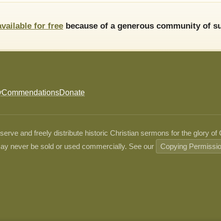
available for free
because of a generous community of su
y
Commendations
Donate
ve and freely distribute historic Christian sermons for the glory of
ay never be sold or used commercially. See our
Copying Permissi