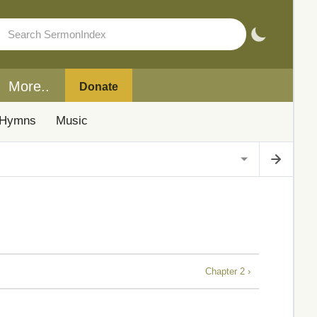
More..
Donate
Hymns
Music
Chapter 2 ›