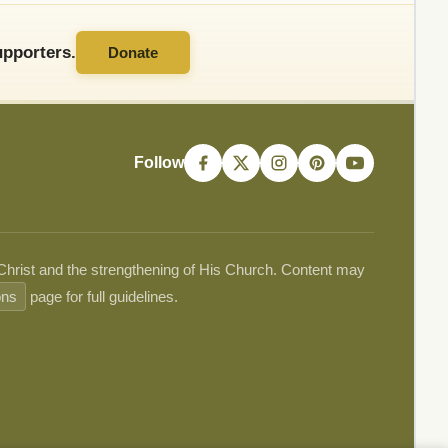
pporters.
Donate
Follow
 Christ and the strengthening of His Church. Content may
ons
page for full guidelines.