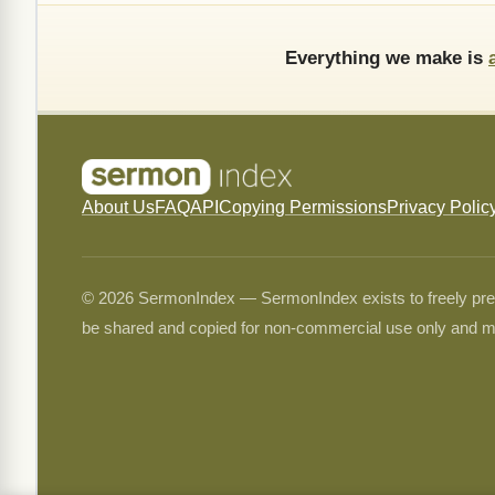
Everything we make is
About Us
FAQ
API
Copying Permissions
Privacy Polic
© 2026 SermonIndex — SermonIndex exists to freely preser
be shared and copied for non-commercial use only and m