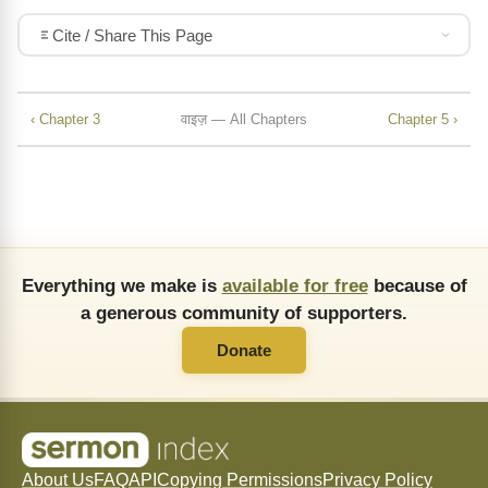
Cite / Share This Page
‹ Chapter 3
वाइज़ — All Chapters
Chapter 5 ›
Everything we make is
available for free
because of
a generous community of supporters.
Donate
About Us
FAQ
API
Copying Permissions
Privacy Policy