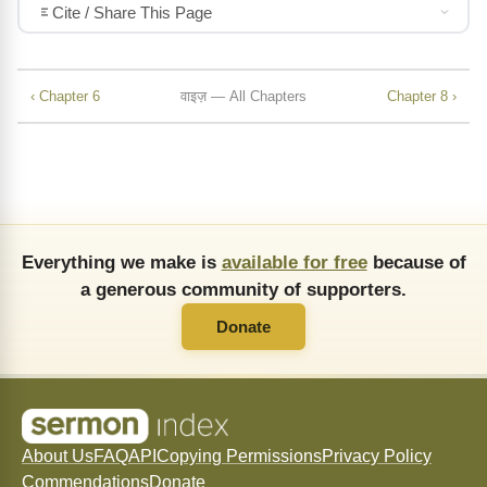
Cite / Share This Page
‹ Chapter 6
वाइज़ — All Chapters
Chapter 8 ›
Everything we make is
available for free
because of
a generous community of supporters.
Donate
About Us
FAQ
API
Copying Permissions
Privacy Policy
Commendations
Donate