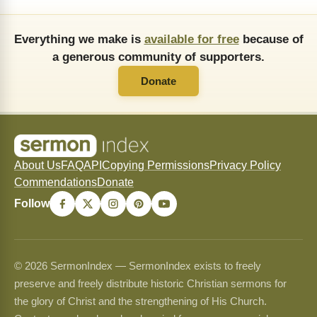
Everything we make is
available for free
because of
a generous community of supporters.
Donate
About Us
FAQ
API
Copying Permissions
Privacy Policy
Commendations
Donate
Follow
© 2026 SermonIndex — SermonIndex exists to freely
preserve and freely distribute historic Christian sermons for
the glory of Christ and the strengthening of His Church.