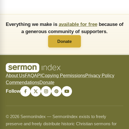
Everything we make is
available for free
because of
a generous community of supporters.
Donate
About Us
FAQ
API
Copying Permissions
Privacy Policy
Commendations
Donate
Follow
© 2026 SermonIndex — SermonIndex exists to freely
preserve and freely distribute historic Christian sermons for