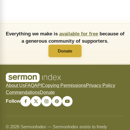
Everything we make is
available for free
because of
a generous community of supporters.
Donate
About Us
FAQ
API
Copying Permissions
Privacy Policy
Commendations
Donate
Follow
© 2026 SermonIndex — SermonIndex exists to freely