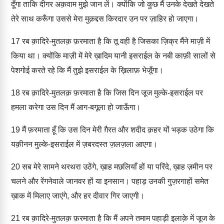
दूँगा ताकि दीगर अक़वाम मुझे जान लें। क्योंकि जो कुछ मैं उनके देखते देखते
तेरे साथ करूँगा उससे मेरा मुक़द्दस किरदार उन पर ज़ाहिर हो जाएगा।
17
रब क़ादिरे-मुतलक़ फ़रमाता है कि तू वही है जिसका ज़िक्र मैंने माज़ी में
किया था। क्योंकि माज़ी में मेरे ख़ादिम यानी इसराईल के नबी काफ़ी सालों से
पेशगोई करते रहे कि मैं तुझे इसराईल के ख़िलाफ़ भेजूँगा।
18
रब क़ादिरे-मुतलक़ फ़रमाता है कि जिस दिन जूज मुल्के-इसराईल पर
हमला करेगा उस दिन मैं आग-बगूला हो जाऊँगा।
19
मैं फ़रमाता हूँ कि उस दिन मेरी ग़ैरत और शदीद क़हर यों भड़क उठेगा कि
यक़ीनन मुल्के-इसराईल में ज़बरदस्त ज़लज़ला आएगा।
20
सब मेरे सामने थरथरा उठेंगे, ख़ाह मछलियाँ हों या परिंदे, ख़ाह ज़मीन पर
चलने और रेंगनेवाले जानवर हों या इनसान। पहाड़ उनकी गुज़रगाहों समेत
ख़ाक में मिलाए जाएंगे, और हर दीवार गिर जाएगी।
21
रब क़ादिरे-मुतलक़ फ़रमाता है कि मैं अपने तमाम पहाड़ी इलाक़े में जूज के