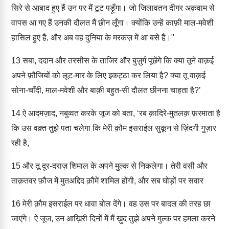
सिरे से आबाद हुए हैं उन पर मैं टूट पड़ूँगा। जो जिलावतन दीगर अक़वाम से
वापस आ गए हैं उनकी दौलत मैं छीन लूँगा। क्योंकि उन्हें काफ़ी माल-मवेशी
हासिल हुए हैं, और अब वह दुनिया के मरकज़ में आ बसे हैं।"
13
सबा, ददान और तरसीस के ताजिर और बुज़ुर्ग पूछेंगे कि क्या तूने वाक़ई
अपने फ़ौजियों को लूट-मार के लिए इकट्ठा कर लिया है? क्या तू वाक़ई
सोना-चाँदी, माल-मवेशी और बाक़ी बहुत-सी दौलत छीनना चाहता है?’
14
ऐ आदमज़ाद, नबुव्वत करके जूज को बता, ‘रब क़ादिरे-मुतलक़ फ़रमाता है
कि उस वक़्त तुझे पता चलेगा कि मेरी क़ौम इसराईल सुकून से ज़िंदगी गुज़ार
रही है,
15
और तू दूर-दराज़ शिमाल के अपने मुल्क से निकलेगा। तेरी वसी और
ताक़तवर फ़ौज में मुतअद्दिद क़ौमें शामिल होंगी, और सब घोड़ों पर सवार
16
मेरी क़ौम इसराईल पर धावा बोल देंगे। वह उस पर बादल की तरह छा
जाएंगे। ऐ जूज, उन आख़िरी दिनों में मैं ख़ुद तुझे अपने मुल्क पर हमला करने