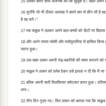
15
उसका हमारे साथ अजनबी का-सा सुलूक है। पहले उसने हमें
16
चुनाँचे जो भी दौलत अल्लाह ने हमारे बाप से छीन ली है 
है वह करें।"
17
तब याक़ूब ने उठकर अपने बाल-बच्चों को ऊँटों पर बिठाया
18
और अपने तमाम मवेशी और मसोपुतामिया से हासिल किया हुआ
रवाना हुआ।
19
उस वक़्त लाबन अपनी भेड़-बकरियों की पशम कतरने को गया
20
याक़ूब ने लाबन को फ़रेब देकर उसे इत्तला न दी कि मैं जा रह
21
बल्कि अपनी सारी मिलकियत समेटकर फ़रार हुआ। दरियाए-फ
लगा।
22
तीन दिन गुज़र गए। फिर लाबन को बताया गया कि याक़ूब 