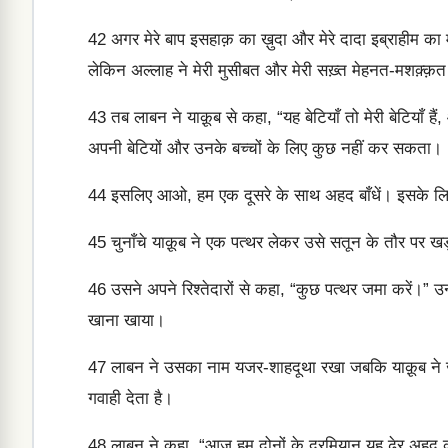
42
अगर मेरे बाप इसहाक़ का ख़ुदा और मेरे दादा इब्राहीम का
लेकिन अल्लाह ने मेरी मुसीबत और मेरी सख़्त मेहनत-मशक़्क़त
43
तब लाबन ने याक़ूब से कहा, “यह बेटियाँ तो मेरी बेटियाँ हैं,
अपनी बेटियों और उनके बच्चों के लिए कुछ नहीं कर सकता।
44
इसलिए आओ, हम एक दूसरे के साथ अहद बाँधें। इसके लिए ह
45
चुनाँचे याक़ूब ने एक पत्थर लेकर उसे सतून के तौर पर ख
46
उसने अपने रिश्तेदारों से कहा, “कुछ पत्थर जमा करें।” उन
खाना खाया।
47
लाबन ने उसका नाम यजर-शाहदूथा रखा जबकि याक़ूब ने जल
गवाही देता है।
48
लाबन ने कहा, “आज हम दोनों के दरमियान यह ढेर अहद 