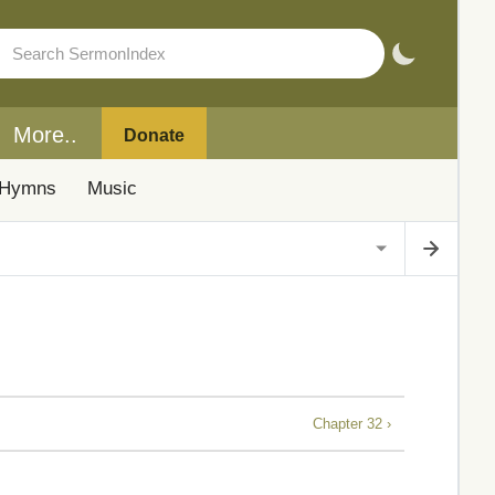
More..
Donate
Hymns
Music
Chapter 32 ›