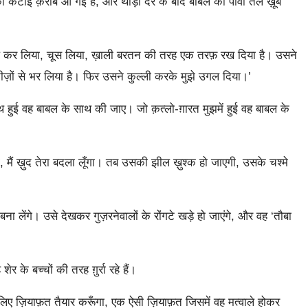
कटाई क़रीब आ गई है, और थोड़ी देर के बाद बाबल को पाँवों तले ख़ूब
 हड़प कर लिया, चूस लिया, ख़ाली बरतन की तरह एक तरफ़ रख दिया है। उसने
ीज़ों से भर लिया है। फिर उसने कुल्ली करके मुझे उगल दिया।’
ाथ हुई वह बाबल के साथ की जाए। जो क़त्लो-ग़ारत मुझमें हुई वह बाबल के
ँगा, मैं ख़ुद तेरा बदला लूँगा। तब उसकी झील ख़ुश्क हो जाएगी, उसके चश्मे
लेंगे। उसे देखकर गुज़रनेवालों के रोंगटे खड़े हो जाएंगे, और वह ‘तौबा
र के बच्चों की तरह ग़ुर्रा रहे हैं।
लिए ज़ियाफ़त तैयार करूँगा, एक ऐसी ज़ियाफ़त जिसमें वह मत्वाले होकर