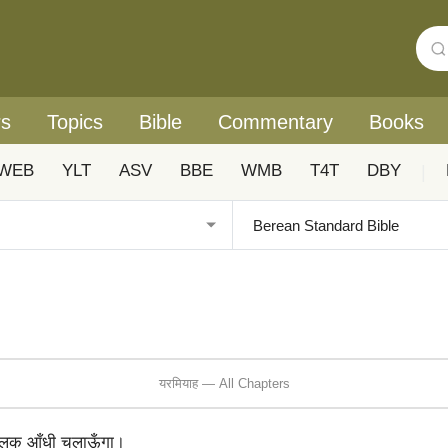
rs
Topics
Bible
Commentary
Books
WEB
YLT
ASV
BBE
WMB
T4T
DBY
|
यरमियाह — All Chapters
मोहलक आँधी चलाऊँगा।