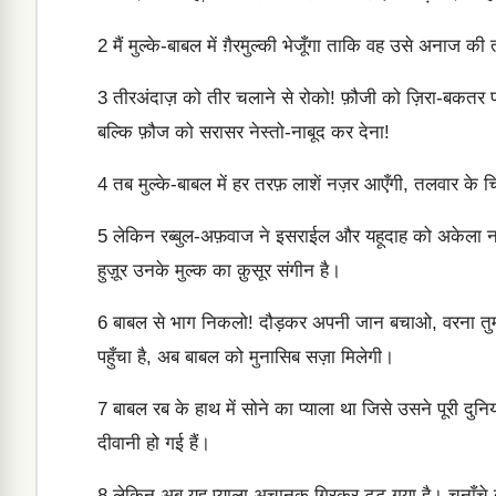
2
मैं मुल्के-बाबल में ग़ैरमुल्की भेजूँगा ताकि वह उसे अनाज 
3
तीरअंदाज़ को तीर चलाने से रोको! फ़ौजी को ज़िरा-बकतर प
बल्कि फ़ौज को सरासर नेस्तो-नाबूद कर देना!
4
तब मुल्के-बाबल में हर तरफ़ लाशें नज़र आएँगी, तलवार के चिरे
5
लेकिन रब्बुल-अफ़वाज ने इसराईल और यहूदाह को अकेला नहीं छो
हुज़ूर उनके मुल्क का क़ुसूर संगीन है।
6
बाबल से भाग निकलो! दौड़कर अपनी जान बचाओ, वरना तुम्हें
पहुँचा है, अब बाबल को मुनासिब सज़ा मिलेगी।
7
बाबल रब के हाथ में सोने का प्याला था जिसे उसने पूरी दु
दीवानी हो गई हैं।
8
लेकिन अब यह प्याला अचानक गिरकर टूट गया है। चुनाँचे 