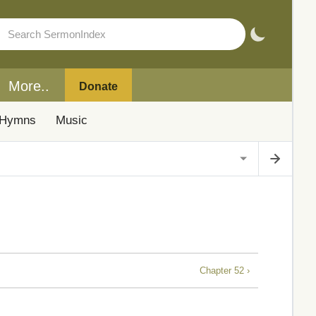
More..
Donate
Hymns
Music
Chapter 52 ›