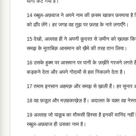
धागा कट गया है।
14
रब्बुल-अफ़वाज ने अपने नाम की क़सम खाकर फ़रमाया है कि मै
को ढाँप लेंगे। हर जगह वह तुझ पर फ़तह के नारे लगाएँगे।
15
देखो, अल्लाह ही ने अपनी क़ुदरत से ज़मीन को ख़लक़ क
समझ के मुताबिक़ आसमान को ख़ैमे की तरह तान लिया।
16
उसके हुक्म पर आसमान पर पानी के ज़ख़ीरे गरजने लगते है
कड़कने देता और अपने गोदामों से हवा निकलने देता है।
17
तमाम इनसान अहमक़ और समझ से ख़ाली हैं। हर सुनार अपने 
18
वह फ़ज़ूल और मज़हकाख़ेज़ हैं। अदालत के वक़्त वह नेस्त
19
अल्लाह जो याक़ूब का मौरूसी हिस्सा है इनकी मानिंद नही
रब्बुल-अफ़वाज ही उसका नाम है।