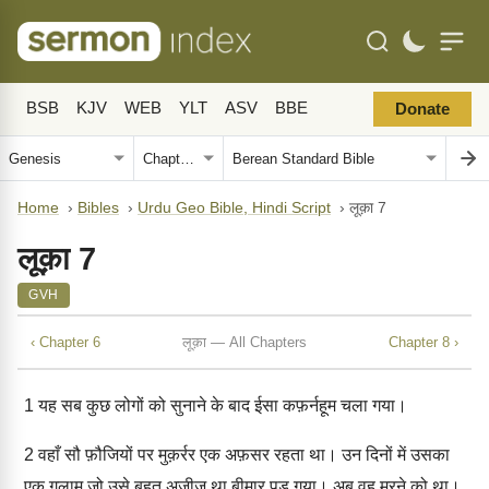
BSB
KJV
WEB
YLT
ASV
BBE
Donate
Home
›
Bibles
›
Urdu Geo Bible, Hindi Script
›
लूक़ा 7
लूक़ा 7
GVH
‹ Chapter 6
लूक़ा — All Chapters
Chapter 8 ›
1
यह सब कुछ लोगों को सुनाने के बाद ईसा कफ़र्नहूम चला गया।
2
वहाँ सौ फ़ौजियों पर मुक़र्रर एक अफ़सर रहता था। उन दिनों में उसका
एक ग़ुलाम जो उसे बहुत अज़ीज़ था बीमार पड़ गया। अब वह मरने को था।