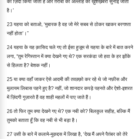
को ज़िंदा किया जाता है और ग़रीबों को अल्लाह की ख़ुशख़बरी सुनाई जाती
है।’
23
यहया को बताओ, ‘मुबारक है वह जो मेरे सबब से ठोकर खाकर बरगश्ता
नहीं होता’।"
24
यहया के यह क़ासिद चले गए तो ईसा हुजूम से यहया के बारे में बात करने
लगा, “तुम रेगिस्तान में क्या देखने गए थे? एक सरकंडा जो हवा के हर झोंके
से हिलता है? बेशक नहीं।
25
या क्या वहाँ जाकर ऐसे आदमी की तवक़्क़ो कर रहे थे जो नफ़ीस और
मुलायम लिबास पहने हुए है? नहीं, जो शानदार कपड़े पहनते और ऐशो-इशरत
में ज़िंदगी गुज़ारते हैं वह शाही महलों में पाए जाते हैं।
26
तो फिर तुम क्या देखने गए थे? एक नबी को? बिलकुल सहीह, बल्कि मैं
तुमको बताता हूँ कि वह नबी से भी बड़ा है।
27
उसी के बारे में कलामे-मुक़द्दस में लिखा है, ‘देख मैं अपने पैग़ंबर को तेरे