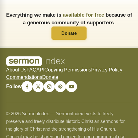
Everything we make is
available for free
because of
a generous community of supporters.
Donate
About Us
FAQ
API
Copying Permissions
Privacy Policy
Commendations
Donate
Follow
© 2026 SermonIndex — SermonIndex exists to freely
preserve and freely distribute historic Christian sermons for
the glory of Christ and the strengthening of His Church.
Content may be shared and copied for non-commercial use