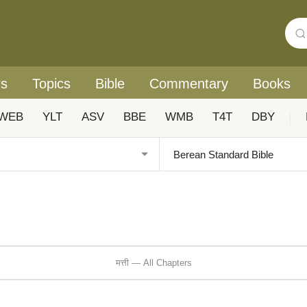
rs
Topics
Bible
Commentary
Books
WEB
YLT
ASV
BBE
WMB
T4T
DBY
|
मत्ती — All Chapters