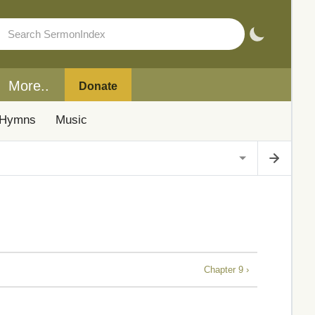
More..
Donate
Hymns
Music
Chapter 9 ›