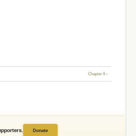
Chapter 9 ›
pporters.
Donate