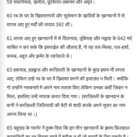
59
सफ़तियाह, ख़त्तील, फ़ूकिरत-ज़बायम और अमून।
60
रब के घर के ख़िदमतगारों और सुलेमान के ख़ादिमों के ख़ानदानों में से
वापस आए हुए मर्दों की तादाद 392 थी।
61
वापस आए हुए ख़ानदानों में से दिलायाह, तूबियाह और नक़ूदा के 642 मर्द
साबित न कर सके कि इसराईल की औलाद हैं, गो वह तल-मिलह, तल-हर्शा,
करूब, अद्दून और इम्मेर के रहनेवाले थे।
63
हबायाह, हक़्क़ूज़ और बरज़िल्ली के ख़ानदानों के कुछ इमाम भी वापस
आए, लेकिन उन्हें रब के घर में ख़िदमत करने की इजाज़त न मिली। क्योंकि
गो उन्होंने नसबनामे में अपने नाम तलाश किए लेकिन उनका कहीं ज़िक्र न
मिला, इसलिए उन्हें नापाक क़रार दिया गया। (बरज़िल्ली के ख़ानदान के
बानी ने बरज़िल्ली जिलियादी की बेटी से शादी करके अपने सुसर का नाम
अपना लिया था।)
65
यहूदाह के गवर्नर ने हुक्म दिया कि इन तीन ख़ानदानों के इमाम फ़िलहाल
क़ुरबानियों का वह हिस्सा खाने में शरीक न हों जो इमामों के लिए मुक़र्रर है।