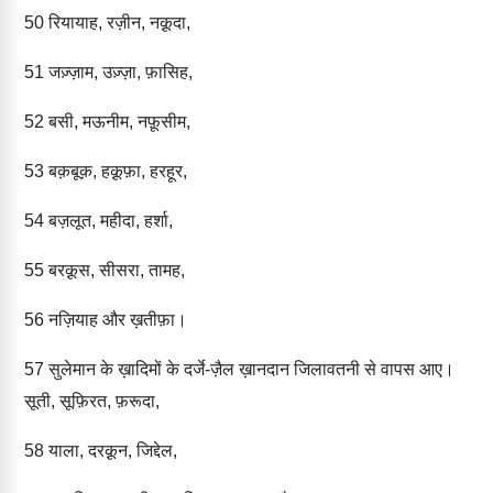
50
रियायाह, रज़ीन, नक़ूदा,
51
जज़्ज़ाम, उज़्ज़ा, फ़ासिह,
52
बसी, मऊनीम, नफ़ूसीम,
53
बक़बूक़, हक़ूफ़ा, हरहूर,
54
बज़लूत, महीदा, हर्शा,
55
बरक़ूस, सीसरा, तामह,
56
नज़ियाह और ख़तीफ़ा।
57
सुलेमान के ख़ादिमों के दर्जे-ज़ैल ख़ानदान जिलावतनी से वापस आए।
सूती, सूफ़िरत, फ़रूदा,
58
याला, दरक़ून, जिद्देल,