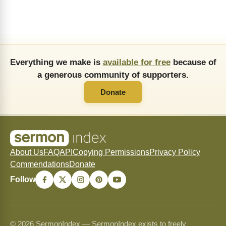
Everything we make is
available for free
because of
a generous community of supporters.
Donate
About Us
FAQ
API
Copying Permissions
Privacy Policy
Commendations
Donate
Follow
© 2026 SermonIndex — SermonIndex exists to freely