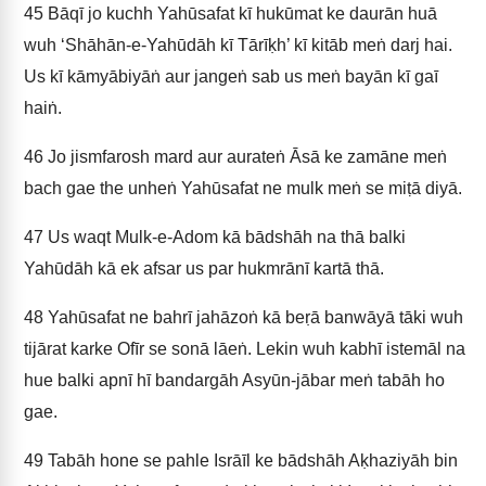
45
Bāqī jo kuchh Yahūsafat kī hukūmat ke daurān huā
wuh ‘Shāhān-e-Yahūdāh kī Tārīḳh’ kī kitāb meṅ darj hai.
Us kī kāmyābiyāṅ aur jangeṅ sab us meṅ bayān kī gaī
haiṅ.
46
Jo jismfarosh mard aur aurateṅ Āsā ke zamāne meṅ
bach gae the unheṅ Yahūsafat ne mulk meṅ se miṭā diyā.
47
Us waqt Mulk-e-Adom kā bādshāh na thā balki
Yahūdāh kā ek afsar us par hukmrānī kartā thā.
48
Yahūsafat ne bahrī jahāzoṅ kā beṛā banwāyā tāki wuh
tijārat karke Ofīr se sonā lāeṅ. Lekin wuh kabhī istemāl na
hue balki apnī hī bandargāh Asyūn-jābar meṅ tabāh ho
gae.
49
Tabāh hone se pahle Isrāīl ke bādshāh Aḳhaziyāh bin