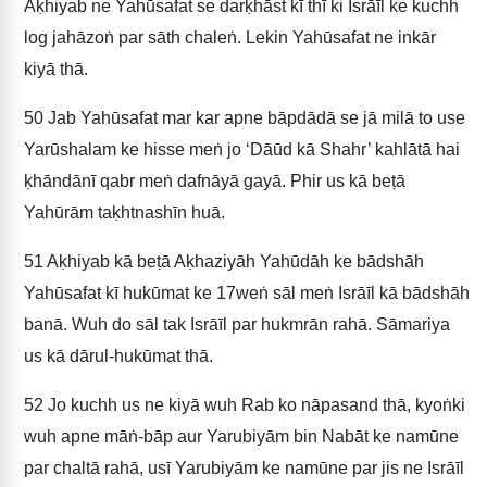
Aḳhiyab ne Yahūsafat se darḳhāst kī thī ki Isrāīl ke kuchh
log jahāzoṅ par sāth chaleṅ. Lekin Yahūsafat ne inkār
kiyā thā.
50
Jab Yahūsafat mar kar apne bāpdādā se jā milā to use
Yarūshalam ke hisse meṅ jo ‘Dāūd kā Shahr’ kahlātā hai
ḳhāndānī qabr meṅ dafnāyā gayā. Phir us kā beṭā
Yahūrām taḳhtnashīn huā.
51
Aḳhiyab kā beṭā Aḳhaziyāh Yahūdāh ke bādshāh
Yahūsafat kī hukūmat ke 17weṅ sāl meṅ Isrāīl kā bādshāh
banā. Wuh do sāl tak Isrāīl par hukmrān rahā. Sāmariya
us kā dārul-hukūmat thā.
52
Jo kuchh us ne kiyā wuh Rab ko nāpasand thā, kyoṅki
wuh apne māṅ-bāp aur Yarubiyām bin Nabāt ke namūne
par chaltā rahā, usī Yarubiyām ke namūne par jis ne Isrāīl