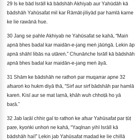
29
Is ke bād Isrāīl kā bādshāh Aḳhiyab aur Yahūdāh kā
bādshāh Yahūsafat mil kar Rāmāt-jiliyād par hamlā karne
ke lie rawānā hue.
30
Jang se pahle Aḳhiyab ne Yahūsafat se kahā, “Maiṅ
apnā bhes badal kar maidān-e-jang meṅ jāūṅgā. Lekin āp
apnā shāhī libās na utāreṅ.” Chunāṅche Isrāīl kā bādshāh
apnā bhes badal kar maidān-e-jang meṅ āyā.
31
Shām ke bādshāh ne rathoṅ par muqarrar apne 32
afsaroṅ ko hukm diyā thā, “Sirf aur sirf bādshāh par hamlā
kareṅ. Kisī aur se mat laṛnā, ḳhāh wuh chhoṭā ho yā
baṛā."
32
Jab laṛāī chhiṛ gaī to rathoṅ ke afsar Yahūsafat par ṭūṭ
paṛe, kyoṅki unhoṅ ne kahā, “Yaqīnan yihī Isrāīl kā
bādshāh hai!” Lekin jab Yahūsafat madad ke lie chillā