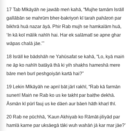
17
Tab Mīkāyāh ne jawāb meṅ kahā, “Mujhe tamām Isrāīl
gallābān se mahrūm bheṛ-bakriyoṅ kī tarah pahāṛoṅ par
bikhrā huā nazar āyā. Phir Rab mujh se hamkalām huā,
‘In kā koī mālik nahīṅ hai. Har ek salāmatī se apne ghar
wāpas chalā jāe.’"
18
Isrāīl ke bādshāh ne Yahūsafat se kahā, “Lo, kyā maiṅ
ne āp ko nahīṅ batāyā thā ki yih shaḳhs hameshā mere
bāre meṅ burī peshgoiyāṅ kartā hai?"
19
Lekin Mīkāyāh ne apnī bāt jārī rakhī, “Rab kā farmān
suneṅ! Maiṅ ne Rab ko us ke taḳht par baiṭhe dekhā.
Āsmān kī pūrī fauj us ke dāeṅ aur bāeṅ hāth khaṛī thī.
20
Rab ne pūchhā, ‘Kaun Aḳhiyab ko Rāmāt-jiliyād par
hamlā karne par uksāegā tāki wuh wahāṅ jā kar mar jāe?’