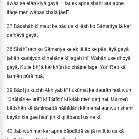
āwāz se elān kiyā gayā, “Har ek apne shahr aur apne
ilāqe meṅ wāpas chalā jāe!"
37
Bādshāh kī maut ke bād us kī lāsh ko Sāmariya lā kar
dafnāyā gayā.
38
Shāhī rath ko Sāmariya ke ek tālāb ke pās lāyā gayā
jahāṅ kasbiyoṅ kī nahāne kī jagah thī. Wahāṅ use dhoyā
gayā. Kutte bhī ā kar ḳhūn ko chāṭne lage. Yoṅ Rab kā
farmān pūrā huā.
39
Bāqī jo kuchh Aḳhiyab kī hukūmat ke daurān huā wuh
‘Shāhān-e-Isrāīl kī Tārīḳh’ kī kitāb meṅ darj hai. Us meṅ
bādshāh kā tāmīrkardā hāthīdāṅt kā mahal aur wuh shahr
bayān kie gae haiṅ jin kī qilābandī us ne kī.
40
Jab wuh mar kar apne bāpdādā se jā milā to us kā