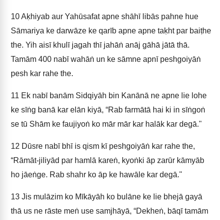
10
Aḳhiyab aur Yahūsafat apne shāhī libās pahne hue
Sāmariya ke darwāze ke qarīb apne apne taḳht par baiṭhe
the. Yih aisī khulī jagah thī jahāṅ anāj gāhā jātā thā.
Tamām 400 nabī wahāṅ un ke sāmne apnī peshgoiyāṅ
pesh kar rahe the.
11
Ek nabī banām Sidqiyāh bin Kanānā ne apne lie lohe
ke sīṅg banā kar elān kiyā, “Rab farmātā hai ki in sīṅgoṅ
se tū Shām ke faujiyoṅ ko mār mār kar halāk kar degā."
12
Dūsre nabī bhī is qism kī peshgoiyāṅ kar rahe the,
“Rāmāt-jiliyād par hamlā kareṅ, kyoṅki āp zarūr kāmyāb
ho jāeṅge. Rab shahr ko āp ke hawāle kar degā."
13
Jis mulāzim ko Mīkāyāh ko bulāne ke lie bhejā gayā
thā us ne rāste meṅ use samjhāyā, “Dekheṅ, bāqī tamām