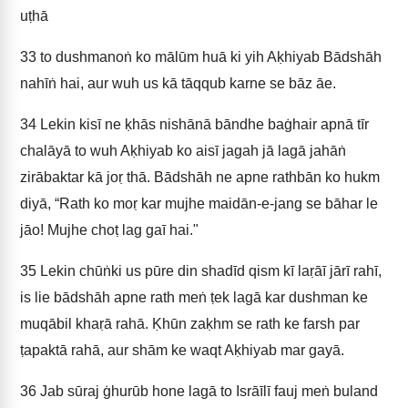
uṭhā
33
to dushmanoṅ ko mālūm huā ki yih Aḳhiyab Bādshāh
nahīṅ hai, aur wuh us kā tāqqub karne se bāz āe.
34
Lekin kisī ne ḳhās nishānā bāndhe baġhair apnā tīr
chalāyā to wuh Aḳhiyab ko aisī jagah jā lagā jahāṅ
zirābaktar kā joṛ thā. Bādshāh ne apne rathbān ko hukm
diyā, “Rath ko moṛ kar mujhe maidān-e-jang se bāhar le
jāo! Mujhe choṭ lag gaī hai."
35
Lekin chūṅki us pūre din shadīd qism kī laṛāī jārī rahī,
is lie bādshāh apne rath meṅ ṭek lagā kar dushman ke
muqābil khaṛā rahā. Ḳhūn zaḳhm se rath ke farsh par
ṭapaktā rahā, aur shām ke waqt Aḳhiyab mar gayā.
36
Jab sūraj ġhurūb hone lagā to Isrāīlī fauj meṅ buland