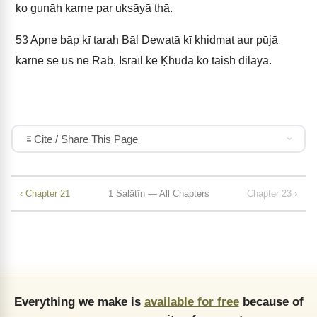
ko gunāh karne par uksāyā thā.
53
Apne bāp kī tarah Bāl Dewatā kī ḳhidmat aur pūjā
karne se us ne Rab, Isrāīl ke Ḳhudā ko taish dilāyā.
Cite / Share This Page
‹ Chapter 21
1 Salātīn — All Chapters
Chapter 23 ›
Everything we make is
available for free
because of