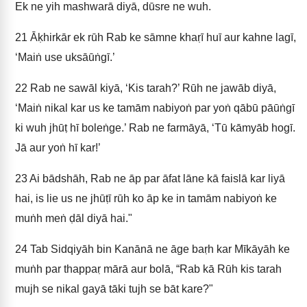
Ek ne yih mashwarā diyā, dūsre ne wuh.
21
Āḳhirkār ek rūh Rab ke sāmne khaṛī huī aur kahne lagī,
‘Maiṅ use uksāūṅgī.’
22
Rab ne sawāl kiyā, ‘Kis tarah?’ Rūh ne jawāb diyā,
‘Maiṅ nikal kar us ke tamām nabiyoṅ par yoṅ qābū pāūṅgī
ki wuh jhūṭ hī boleṅge.’ Rab ne farmāyā, ‘Tū kāmyāb hogī.
Jā aur yoṅ hī kar!’
23
Ai bādshāh, Rab ne āp par āfat lāne kā faislā kar liyā
hai, is lie us ne jhūṭī rūh ko āp ke in tamām nabiyoṅ ke
muṅh meṅ ḍāl diyā hai."
24
Tab Sidqiyāh bin Kanānā ne āge baṛh kar Mīkāyāh ke
muṅh par thappaṛ mārā aur bolā, “Rab kā Rūh kis tarah
mujh se nikal gayā tāki tujh se bāt kare?"