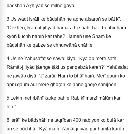
bādshāh Aḳhiyab se milne gayā.
3
Us waqt Isrāīl ke bādshāh ne apne afsaroṅ se bāt kī,
“Dekheṅ, Rāmāt-jiliyād hamārā hī shahr hai. To phir ham
kyoṅ kuchh nahīṅ kar rahe? Hameṅ use Shām ke
bādshāh ke qabze se chhuṛwānā chāhie."
4
Us ne Yahūsafat se sawāl kiyā, “Kyā āp mere sāth
Rāmāt-jiliyād jāeṅge tāki us par qabzā kareṅ?” Yahūsafat
ne jawāb diyā, “Jī zarūr. Ham to bhāī haiṅ. Merī qaum ko
apnī qaum aur mere ghoṛoṅ ko apne ghoṛe samjheṅ!
5
Lekin mehrbānī karke pahle Rab kī marzī mālūm kar
leṅ."
6
Isrāīl ke bādshāh ne taqrīban 400 nabiyoṅ ko bulā kar
un se pūchhā, “Kyā maiṅ Rāmāt-jiliyād par hamlā karūṅ