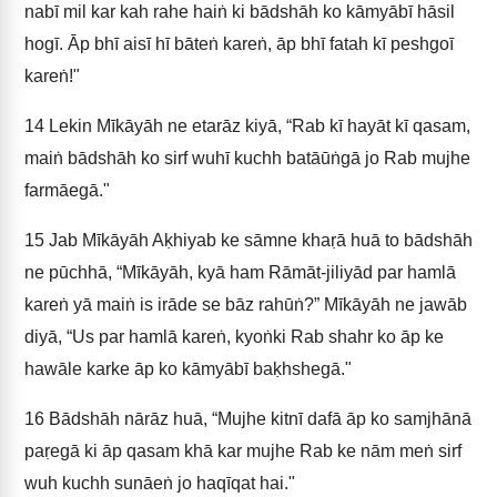
nabī mil kar kah rahe haiṅ ki bādshāh ko kāmyābī hāsil
hogī. Āp bhī aisī hī bāteṅ kareṅ, āp bhī fatah kī peshgoī
kareṅ!"
14
Lekin Mīkāyāh ne etarāz kiyā, “Rab kī hayāt kī qasam,
maiṅ bādshāh ko sirf wuhī kuchh batāūṅgā jo Rab mujhe
farmāegā."
15
Jab Mīkāyāh Aḳhiyab ke sāmne khaṛā huā to bādshāh
ne pūchhā, “Mīkāyāh, kyā ham Rāmāt-jiliyād par hamlā
kareṅ yā maiṅ is irāde se bāz rahūṅ?” Mīkāyāh ne jawāb
diyā, “Us par hamlā kareṅ, kyoṅki Rab shahr ko āp ke
hawāle karke āp ko kāmyābī baḳhshegā."
16
Bādshāh nārāz huā, “Mujhe kitnī dafā āp ko samjhānā
paṛegā ki āp qasam khā kar mujhe Rab ke nām meṅ sirf
wuh kuchh sunāeṅ jo haqīqat hai."