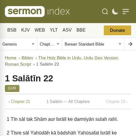
BSB
KJV
WEB
YLT
ASV
BBE
Donate
Home
›
Bibles
›
The Holy Bible in Urdu, Urdu Geo Version,
Roman Script
›
1 Salātīn 22
1 Salātīn 22
GVR
‹ Chapter 21
1 Salātīn — All Chapters
Chapter 23 ›
1
Tīn sāl tak Shām aur Isrāīl ke darmiyān sulah rahī.
2
Tīsre sāl Yahūdāh kā bādshāh Yahūsafat Isrāīl ke