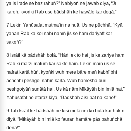
yā is irāde se bāz rahūṅ?” Nabiyoṅ ne jawāb diyā, “Jī
kareṅ, kyoṅki Rab use bādshāh ke hawāle kar degā."
7
Lekin Yahūsafat mutma’in na huā. Us ne pūchhā, “Kyā
yahāṅ Rab kā koī nabī nahīṅ jis se ham dariyāft kar
sakeṅ?"
8
Isrāīl kā bādshāh bolā, “Hāṅ, ek to hai jis ke zariye ham
Rab kī marzī mālūm kar sakte haiṅ. Lekin maiṅ us se
nafrat kartā hūṅ, kyoṅki wuh mere bāre meṅ kabhī bhī
achchhī peshgoī nahīṅ kartā. Wuh hameshā burī
peshgoiyāṅ sunātā hai. Us kā nām Mīkāyāh bin Imlā hai.”
Yahūsafat ne etarāz kiyā, “Bādshāh aisī bāt na kahe!"
9
Tab Isrāīl ke bādshāh ne kisī mulāzim ko bulā kar hukm
diyā, “Mīkāyāh bin Imlā ko fauran hamāre pās pahuṅchā
denā!"