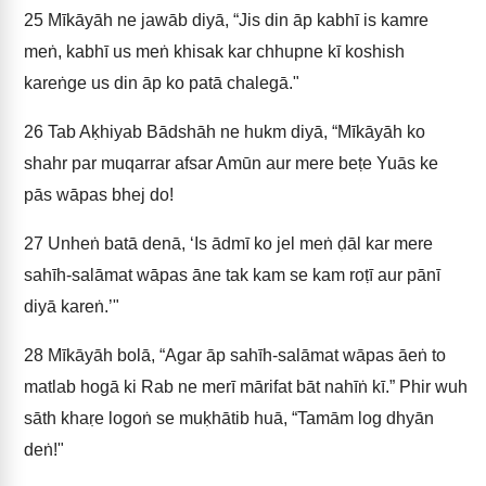
25
Mīkāyāh ne jawāb diyā, “Jis din āp kabhī is kamre
meṅ, kabhī us meṅ khisak kar chhupne kī koshish
kareṅge us din āp ko patā chalegā."
26
Tab Aḳhiyab Bādshāh ne hukm diyā, “Mīkāyāh ko
shahr par muqarrar afsar Amūn aur mere beṭe Yuās ke
pās wāpas bhej do!
27
Unheṅ batā denā, ‘Is ādmī ko jel meṅ ḍāl kar mere
sahīh-salāmat wāpas āne tak kam se kam roṭī aur pānī
diyā kareṅ.’"
28
Mīkāyāh bolā, “Agar āp sahīh-salāmat wāpas āeṅ to
matlab hogā ki Rab ne merī mārifat bāt nahīṅ kī.” Phir wuh
sāth khaṛe logoṅ se muḳhātib huā, “Tamām log dhyān
deṅ!"