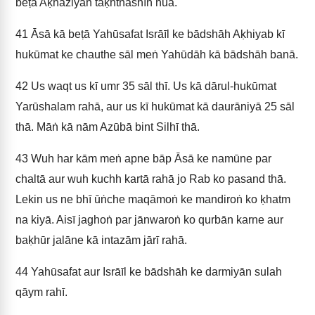
beṭā Aḳhaziyāh taḳhtnashīn huā.
41
Āsā kā beṭā Yahūsafat Isrāīl ke bādshāh Aḳhiyab kī
hukūmat ke chauthe sāl meṅ Yahūdāh kā bādshāh banā.
42
Us waqt us kī umr 35 sāl thī. Us kā dārul-hukūmat
Yarūshalam rahā, aur us kī hukūmat kā daurāniyā 25 sāl
thā. Māṅ kā nām Azūbā bint Silhī thā.
43
Wuh har kām meṅ apne bāp Āsā ke namūne par
chaltā aur wuh kuchh kartā rahā jo Rab ko pasand thā.
Lekin us ne bhī ūṅche maqāmoṅ ke mandiroṅ ko ḳhatm
na kiyā. Aisī jaghoṅ par jānwaroṅ ko qurbān karne aur
baḳhūr jalāne kā intazām jārī rahā.
44
Yahūsafat aur Isrāīl ke bādshāh ke darmiyān sulah
qāym rahī.