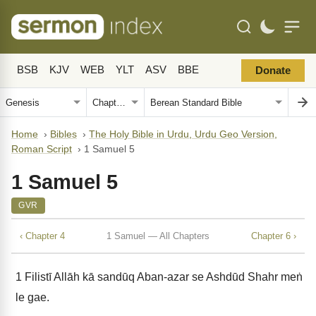
BSB
KJV
WEB
YLT
ASV
BBE
Donate
Home
›
Bibles
›
The Holy Bible in Urdu, Urdu Geo Version,
Roman Script
›
1 Samuel 5
1 Samuel 5
GVR
‹ Chapter 4
1 Samuel — All Chapters
Chapter 6 ›
1
Filistī Allāh kā sandūq Aban-azar se Ashdūd Shahr meṅ
le gae.