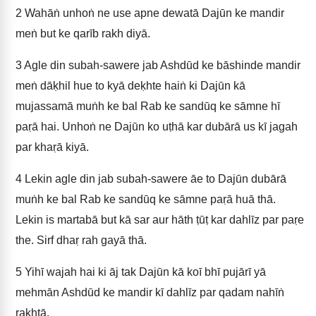
2
Wahāṅ unhoṅ ne use apne dewatā Dajūn ke mandir
meṅ but ke qarīb rakh diyā.
3
Agle din subah-sawere jab Ashdūd ke bāshinde mandir
meṅ dāḳhil hue to kyā deḳhte haiṅ ki Dajūn kā
mujassamā muṅh ke bal Rab ke sandūq ke sāmne hī
paṛā hai. Unhoṅ ne Dajūn ko uṭhā kar dubārā us kī jagah
par khaṛā kiyā.
4
Lekin agle din jab subah-sawere āe to Dajūn dubārā
muṅh ke bal Rab ke sandūq ke sāmne paṛā huā thā.
Lekin is martabā but kā sar aur hāth ṭūṭ kar dahlīz par paṛe
the. Sirf dhaṛ rah gayā thā.
5
Yihī wajah hai ki āj tak Dajūn kā koī bhī pujārī yā
mehmān Ashdūd ke mandir kī dahlīz par qadam nahīṅ
rakhtā.