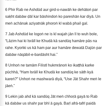
6
Phir Rab ne Ashdūd aur gird-o-nawāh ke dehātoṅ par
saḳht dabāw ḍāl kar bāshindoṅ ko pareshān kar diyā. Un
meṅ achānak aziyatnāk phoṛoṅ kī wabā phail gaī.
7
Jab Ashdūd ke logoṅ ne is kī wajah jān lī to wuh bole,
“Lāzim hai ki Isrāīl ke Ḳhudā kā sandūq hamāre pās na
rahe. Kyoṅki us kā ham par aur hamāre dewatā Dajūn par
dabāw nāqābil-e-bardāsht hai."
8
Unhoṅ ne tamām Filistī hukmrānoṅ ko ikaṭṭhā karke
pūchhā, “Ham Isrāīl ke Ḳhudā ke sandūq ke sāth kyā
kareṅ?” Unhoṅ ne mashwarā diyā, “Use Jāt Shahr meṅ le
jāeṅ."
9
Lekin jab ahd kā sandūq Jāt meṅ chhoṛā gayā to Rab
kā dabāw us shahr par bhī ā gayā. Baṛī afrā-tafrī paidā