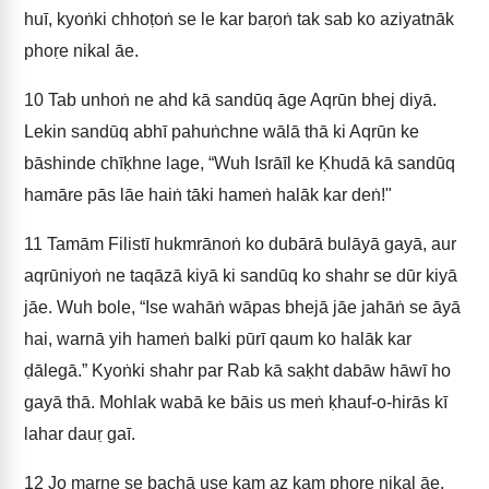
huī, kyoṅki chhoṭoṅ se le kar baṛoṅ tak sab ko aziyatnāk
phoṛe nikal āe.
10
Tab unhoṅ ne ahd kā sandūq āge Aqrūn bhej diyā.
Lekin sandūq abhī pahuṅchne wālā thā ki Aqrūn ke
bāshinde chīḳhne lage, “Wuh Isrāīl ke Ḳhudā kā sandūq
hamāre pās lāe haiṅ tāki hameṅ halāk kar deṅ!"
11
Tamām Filistī hukmrānoṅ ko dubārā bulāyā gayā, aur
aqrūniyoṅ ne taqāzā kiyā ki sandūq ko shahr se dūr kiyā
jāe. Wuh bole, “Ise wahāṅ wāpas bhejā jāe jahāṅ se āyā
hai, warnā yih hameṅ balki pūrī qaum ko halāk kar
ḍālegā.” Kyoṅki shahr par Rab kā saḳht dabāw hāwī ho
gayā thā. Mohlak wabā ke bāis us meṅ ḳhauf-o-hirās kī
lahar dauṛ gaī.
12
Jo marne se bachā use kam az kam phoṛe nikal āe.