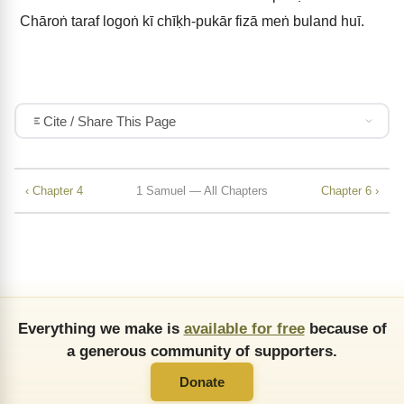
Chāroṅ taraf logoṅ kī chīḳh-pukār fizā meṅ buland huī.
Cite / Share This Page
‹ Chapter 4
1 Samuel — All Chapters
Chapter 6 ›
Everything we make is
available for free
because of
a generous community of supporters.
Donate