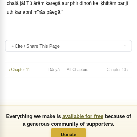
chalā jā! Tū ārām karegā aur phir dinoṅ ke iḳhtitām par jī
uṭh kar apnī mīrās pāegā."
Cite / Share This Page
‹ Chapter 11
Dānyāl — All Chapters
Chapter 13 ›
Everything we make is
available for free
because of
a generous community of supporters.
Donate