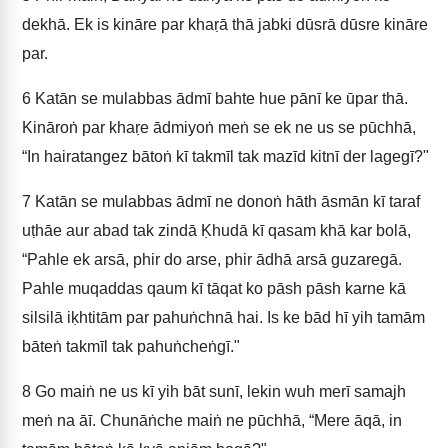
dekhā. Ek is kināre par khaṛā thā jabki dūsrā dūsre kināre
par.
6
Katān se mulabbas ādmī bahte hue pānī ke ūpar thā.
Kināroṅ par khaṛe ādmiyoṅ meṅ se ek ne us se pūchhā,
“In hairatangez bātoṅ kī takmīl tak mazīd kitnī der lagegī?"
7
Katān se mulabbas ādmī ne donoṅ hāth āsmān kī taraf
uṭhāe aur abad tak zindā Ḳhudā kī qasam khā kar bolā,
“Pahle ek arsā, phir do arse, phir ādhā arsā guzaregā.
Pahle muqaddas qaum kī tāqat ko pāsh pāsh karne kā
silsilā iḳhtitām par pahuṅchnā hai. Is ke bād hī yih tamām
bāteṅ takmīl tak pahuṅcheṅgī."
8
Go maiṅ ne us kī yih bāt sunī, lekin wuh merī samajh
meṅ na āī. Chunāṅche maiṅ ne pūchhā, “Mere āqā, in