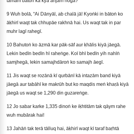
tamām bātoṅ kā kyā anjām hogā?"
9
Wuh bolā, “Ai Dānyāl, ab chalā jā! Kyoṅki in bātoṅ ko
āḳhirī waqt tak chhupāe rakhnā hai. Us waqt tak in par
muhr lagī rahegī.
10
Bahutoṅ ko āzmā kar pāk-sāf aur ḳhālis kiyā jāegā.
Lekin bedīn bedīn hī raheṅge. Koī bhī bedīn yih nahīṅ
samjhegā, lekin samajhdāroṅ ko samajh āegī.
11
Jis waqt se rozānā kī qurbānī kā intazām band kiyā
jāegā aur tabāhī ke makrūh but ko maqdis meṅ khaṛā kiyā
jāegā us waqt se 1,290 din guzareṅge.
12
Jo sabar karke 1,335 dinoṅ ke iḳhtitām tak qāym rahe
wuh mubārak hai!
13
Jahāṅ tak terā tālluq hai, āḳhirī waqt kī taraf baṛhtā