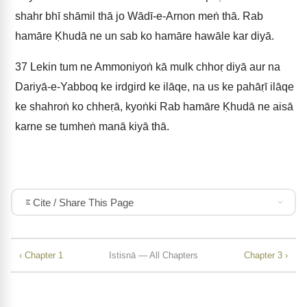
shahr bhī shāmil thā jo Wādī-e-Arnon meṅ thā. Rab
hamāre Ḳhudā ne un sab ko hamāre hawāle kar diyā.
37
Lekin tum ne Ammoniyoṅ kā mulk chhoṛ diyā aur na
Dariyā-e-Yabboq ke irdgird ke ilāqe, na us ke pahāṛī ilāqe
ke shahroṅ ko chheṛā, kyoṅki Rab hamāre Ḳhudā ne aisā
karne se tumheṅ manā kiyā thā.
Cite / Share This Page
‹ Chapter 1
Istisnā — All Chapters
Chapter 3 ›