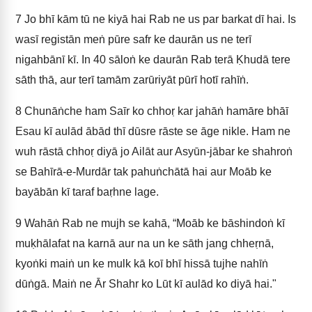
7
Jo bhī kām tū ne kiyā hai Rab ne us par barkat dī hai. Is
wasī registān meṅ pūre safr ke daurān us ne terī
nigahbānī kī. In 40 sāloṅ ke daurān Rab terā Ḳhudā tere
sāth thā, aur terī tamām zarūriyāt pūrī hotī rahīṅ.
8
Chunāṅche ham Saīr ko chhoṛ kar jahāṅ hamāre bhāī
Esau kī aulād ābād thī dūsre rāste se āge nikle. Ham ne
wuh rāstā chhoṛ diyā jo Ailāt aur Asyūn-jābar ke shahroṅ
se Bahīrā-e-Murdār tak pahuṅchātā hai aur Moāb ke
bayābān kī taraf baṛhne lage.
9
Wahāṅ Rab ne mujh se kahā, “Moāb ke bāshindoṅ kī
muḳhālafat na karnā aur na un ke sāth jang chheṛnā,
kyoṅki maiṅ un ke mulk kā koī bhī hissā tujhe nahīṅ
dūṅgā. Maiṅ ne Ār Shahr ko Lūt kī aulād ko diyā hai."