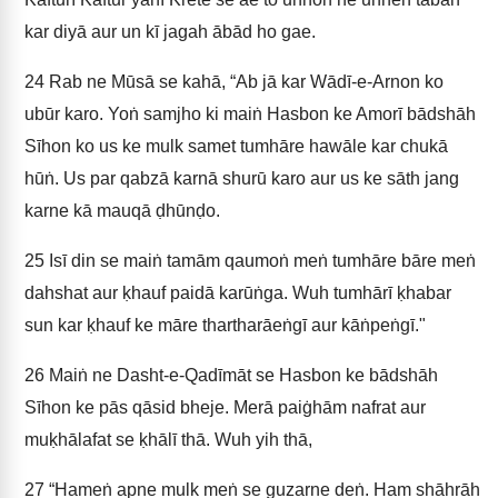
kar diyā aur un kī jagah ābād ho gae.
24
Rab ne Mūsā se kahā, “Ab jā kar Wādī-e-Arnon ko
ubūr karo. Yoṅ samjho ki maiṅ Hasbon ke Amorī bādshāh
Sīhon ko us ke mulk samet tumhāre hawāle kar chukā
hūṅ. Us par qabzā karnā shurū karo aur us ke sāth jang
karne kā mauqā ḍhūnḍo.
25
Isī din se maiṅ tamām qaumoṅ meṅ tumhāre bāre meṅ
dahshat aur ḳhauf paidā karūṅga. Wuh tumhārī ḳhabar
sun kar ḳhauf ke māre thartharāeṅgī aur kāṅpeṅgī."
26
Maiṅ ne Dasht-e-Qadīmāt se Hasbon ke bādshāh
Sīhon ke pās qāsid bheje. Merā paiġhām nafrat aur
muḳhālafat se ḳhālī thā. Wuh yih thā,
27
“Hameṅ apne mulk meṅ se guzarne deṅ. Ham shāhrāh