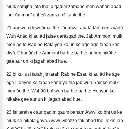
mulk samjhā jātā thā jo qadīm zamāne meṅ wahāṅ ābād
the. Ammonī unheṅ zamzumī kahte the,
21
aur wuh dewqāmat the, tāqatwar aur tādād meṅ zyādā.
Wuh Anāq kī aulād jaise darāzqad the. Jab Ammonī mulk
meṅ āe to Rab ne Rafāiyoṅ ko un ke āge āge tabāh kar
diyā. Chunāṅche Ammonī baṛhte baṛhte unheṅ nikālte
gae aur un kī jagah ābād hue,
22
bilkul usī tarah jis tarah Rab ne Esau kī aulād ke āge
āge Horiyoṅ ko tabāh kar diyā thā jab wuh Saīr ke mulk
meṅ āe the. Wahāṅ bhī wuh baṛhte baṛhte Horiyoṅ ko
nikālte gae aur un kī jagah ābād hue.
23
Isī tarah ek aur qadīm qaum banām Awwī ko bhī us ke
mulk se nikālā gayā. Awwī Ġhazzā tak ābād the, lekin jab
Kaftūrī Kaftūr yānī Krete se āe to unhoṅ ne unheṅ tabāh