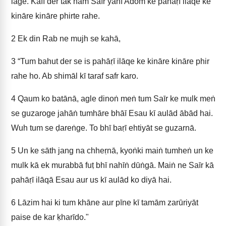
lage. Kāfī der tak ham Saīr yānī Adom ke pahāṛī ilāqe ke
kināre kināre phirte rahe.
2
Ek din Rab ne mujh se kahā,
3
“Tum bahut der se is pahāṛī ilāqe ke kināre kināre phir
rahe ho. Ab shimāl kī taraf safr karo.
4
Qaum ko batānā, agle dinoṅ meṅ tum Saīr ke mulk meṅ
se guzaroge jahāṅ tumhāre bhāī Esau kī aulād ābād hai.
Wuh tum se ḍareṅge. To bhī baṛī ehtiyāt se guzarnā.
5
Un ke sāth jang na chheṛnā, kyoṅki maiṅ tumheṅ un ke
mulk kā ek murabbā fuṭ bhī nahīṅ dūṅgā. Maiṅ ne Saīr kā
pahāṛī ilāqā Esau aur us kī aulād ko diyā hai.
6
Lāzim hai ki tum khāne aur pīne kī tamām zarūriyāt
paise de kar ḳharīdo."