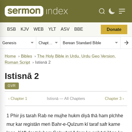
BSB
KJV
WEB
YLT
ASV
BBE
Donate
Home
›
Bibles
›
The Holy Bible in Urdu, Urdu Geo Version,
Roman Script
›
Istisnā 2
Istisnā 2
GVR
‹ Chapter 1
Istisnā — All Chapters
Chapter 3 ›
1
Phir jis tarah Rab ne mujhe hukm diyā thā ham pīchhe
muṛ kar registān meṅ Bahr-e-Qulzum kī taraf safr karne