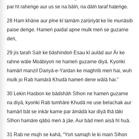
par hī raheṅge aur us se na bāīṅ, na dāīṅ taraf haṭeṅge.
28
Ham khāne aur pīne kī tamām zarūriyāt ke lie munāsib
paise deṅge. Hameṅ paidal apne mulk meṅ se guzarne
deṅ,
29
jis tarah Saīr ke bāshindoṅ Esau kī aulād aur Ār ke
rahne wāle Moābiyoṅ ne hameṅ guzarne diyā. Kyoṅki
hamārī manzil Dariyā-e-Yardan ke maġhrib meṅ hai, wuh
mulk jo Rab hamārā Ḳhudā hameṅ dene wālā hai."
30
Lekin Hasbon ke bādshāh Sīhon ne hameṅ guzarne
na diyā, kyoṅki Rab tumhāre Ḳhudā ne use belachak aur
hamārī bāt se inkār karne par āmādā kar diyā thā tāki
Sīhon hamāre qābū meṅ ā jāe. Aur bād meṅ aisā hī huā.
31
Rab ne mujh se kahā, “Yoṅ samajh le ki maiṅ Sīhon