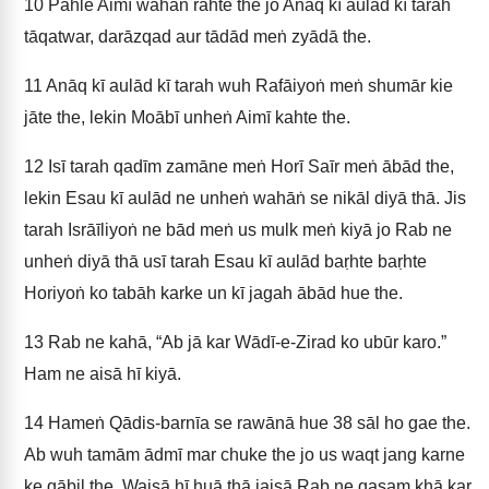
10
Pahle Aimī wahāṅ rahte the jo Anāq kī aulād kī tarah
tāqatwar, darāzqad aur tādād meṅ zyādā the.
11
Anāq kī aulād kī tarah wuh Rafāiyoṅ meṅ shumār kie
jāte the, lekin Moābī unheṅ Aimī kahte the.
12
Isī tarah qadīm zamāne meṅ Horī Saīr meṅ ābād the,
lekin Esau kī aulād ne unheṅ wahāṅ se nikāl diyā thā. Jis
tarah Isrāīliyoṅ ne bād meṅ us mulk meṅ kiyā jo Rab ne
unheṅ diyā thā usī tarah Esau kī aulād baṛhte baṛhte
Horiyoṅ ko tabāh karke un kī jagah ābād hue the.
13
Rab ne kahā, “Ab jā kar Wādī-e-Zirad ko ubūr karo.”
Ham ne aisā hī kiyā.
14
Hameṅ Qādis-barnīa se rawānā hue 38 sāl ho gae the.
Ab wuh tamām ādmī mar chuke the jo us waqt jang karne
ke qābil the. Waisā hī huā thā jaisā Rab ne qasam khā kar