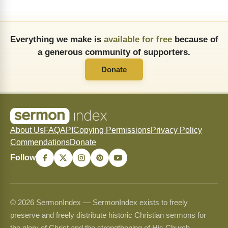
Everything we make is
available for free
because of
a generous community of supporters.
Donate
About Us
FAQ
API
Copying Permissions
Privacy Policy
Commendations
Donate
Follow
© 2026 SermonIndex — SermonIndex exists to freely
preserve and freely distribute historic Christian sermons for
the glory of Christ and the strengthening of His Church.