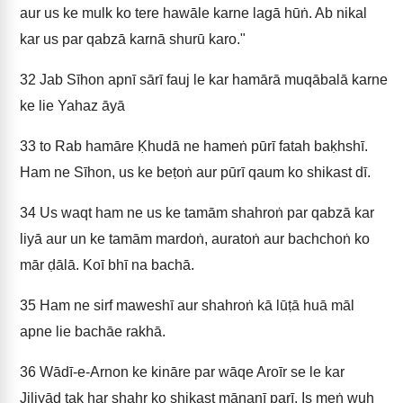
aur us ke mulk ko tere hawāle karne lagā hūṅ. Ab nikal
kar us par qabzā karnā shurū karo."
32
Jab Sīhon apnī sārī fauj le kar hamārā muqābalā karne
ke lie Yahaz āyā
33
to Rab hamāre Ḳhudā ne hameṅ pūrī fatah baḳhshī.
Ham ne Sīhon, us ke beṭoṅ aur pūrī qaum ko shikast dī.
34
Us waqt ham ne us ke tamām shahroṅ par qabzā kar
liyā aur un ke tamām mardoṅ, auratoṅ aur bachchoṅ ko
mār ḍālā. Koī bhī na bachā.
35
Ham ne sirf maweshī aur shahroṅ kā lūṭā huā māl
apne lie bachāe rakhā.
36
Wādī-e-Arnon ke kināre par wāqe Aroīr se le kar
Jiliyād tak har shahr ko shikast mānanī paṛī. Is meṅ wuh