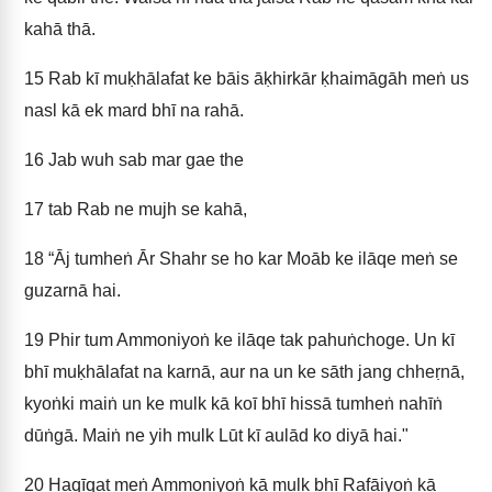
kahā thā.
15
Rab kī muḳhālafat ke bāis āḳhirkār ḳhaimāgāh meṅ us
nasl kā ek mard bhī na rahā.
16
Jab wuh sab mar gae the
17
tab Rab ne mujh se kahā,
18
“Āj tumheṅ Ār Shahr se ho kar Moāb ke ilāqe meṅ se
guzarnā hai.
19
Phir tum Ammoniyoṅ ke ilāqe tak pahuṅchoge. Un kī
bhī muḳhālafat na karnā, aur na un ke sāth jang chheṛnā,
kyoṅki maiṅ un ke mulk kā koī bhī hissā tumheṅ nahīṅ
dūṅgā. Maiṅ ne yih mulk Lūt kī aulād ko diyā hai."
20
Haqīqat meṅ Ammoniyoṅ kā mulk bhī Rafāiyoṅ kā