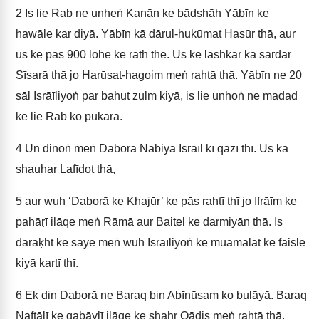
2
Is lie Rab ne unheṅ Kanān ke bādshāh Yābīn ke
hawāle kar diyā. Yābīn kā dārul-hukūmat Hasūr thā, aur
us ke pās 900 lohe ke rath the. Us ke lashkar kā sardār
Sīsarā thā jo Harūsat-hagoim meṅ rahtā thā. Yābīn ne 20
sāl Isrāīliyoṅ par bahut zulm kiyā, is lie unhoṅ ne madad
ke lie Rab ko pukārā.
4
Un dinoṅ meṅ Daborā Nabiyā Isrāīl kī qāzī thī. Us kā
shauhar Lafīdot thā,
5
aur wuh ‘Daborā ke Khajūr’ ke pās rahtī thī jo Ifrāīm ke
pahāṛī ilāqe meṅ Rāmā aur Baitel ke darmiyān thā. Is
daraḳht ke sāye meṅ wuh Isrāīliyoṅ ke muāmalāt ke faisle
kiyā kartī thī.
6
Ek din Daborā ne Baraq bin Abīnūsam ko bulāyā. Baraq
Naftālī ke qabāylī ilāqe ke shahr Qādis meṅ rahtā thā.