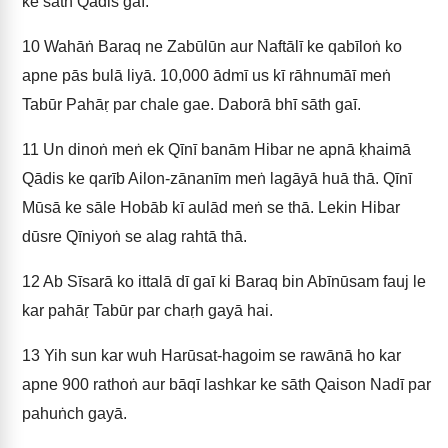
ke sāth Qādis gaī.
10
Wahāṅ Baraq ne Zabūlūn aur Naftālī ke qabīloṅ ko
apne pās bulā liyā. 10,000 ādmī us kī rāhnumāī meṅ
Tabūr Pahāṛ par chale gae. Daborā bhī sāth gaī.
11
Un dinoṅ meṅ ek Qīnī banām Hibar ne apnā ḳhaimā
Qādis ke qarīb Ailon-zānanīm meṅ lagāyā huā thā. Qīnī
Mūsā ke sāle Hobāb kī aulād meṅ se thā. Lekin Hibar
dūsre Qīniyoṅ se alag rahtā thā.
12
Ab Sīsarā ko ittalā dī gaī ki Baraq bin Abīnūsam fauj le
kar pahāṛ Tabūr par chaṛh gayā hai.
13
Yih sun kar wuh Harūsat-hagoim se rawānā ho kar
apne 900 rathoṅ aur bāqī lashkar ke sāth Qaison Nadī par
pahuṅch gayā.