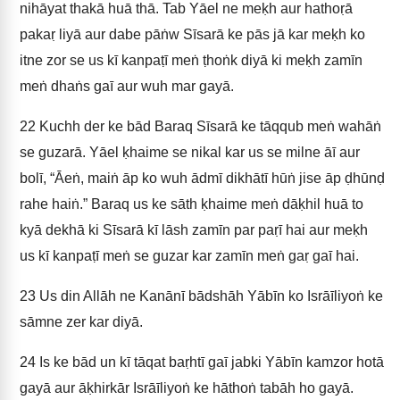
nihāyat thakā huā thā. Tab Yāel ne meḳh aur hathoṛā
pakaṛ liyā aur dabe pāṅw Sīsarā ke pās jā kar meḳh ko
itne zor se us kī kanpaṭī meṅ ṭhoṅk diyā ki meḳh zamīn
meṅ dhaṅs gaī aur wuh mar gayā.
22
Kuchh der ke bād Baraq Sīsarā ke tāqqub meṅ wahāṅ
se guzarā. Yāel ḳhaime se nikal kar us se milne āī aur
bolī, “Āeṅ, maiṅ āp ko wuh ādmī dikhātī hūṅ jise āp ḍhūnḍ
rahe haiṅ.” Baraq us ke sāth ḳhaime meṅ dāḳhil huā to
kyā dekhā ki Sīsarā kī lāsh zamīn par paṛī hai aur meḳh
us kī kanpaṭī meṅ se guzar kar zamīn meṅ gaṛ gaī hai.
23
Us din Allāh ne Kanānī bādshāh Yābīn ko Isrāīliyoṅ ke
sāmne zer kar diyā.
24
Is ke bād un kī tāqat baṛhtī gaī jabki Yābīn kamzor hotā
gayā aur āḳhirkār Isrāīliyoṅ ke hāthoṅ tabāh ho gayā.