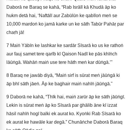
Daborā ne Baraq se kahā, “Rab Isrāīl kā Ḳhudā āp ko
hukm detā hai, ‘Naftālī aur Zabūlūn ke qabīloṅ meṅ se
10,000 mardoṅ ko jamā karke un ke sāth Tabūr Pahāṛ par
chaṛh jā!
7
Maiṅ Yābīn ke lashkar ke sardār Sīsarā ko us ke rathoṅ
aur fauj samet tere qarīb kī Qaison Nadī ke pās khīṅch
lāūṅgā. Wahāṅ maiṅ use tere hāth meṅ kar dūṅgā.’"
8
Baraq ne jawāb diyā, “Maiṅ sirf is sūrat meṅ jāūṅgā ki
āp bhī sāth jāeṅ. Āp ke baġhair maiṅ nahīṅ jāūṅgā."
9
Daborā ne kahā, “Ṭhīk hai, maiṅ zarūr āp ke sāth jāūṅgī.
Lekin is sūrat meṅ āp ko Sīsarā par ġhālib āne kī izzat
hāsil nahīṅ hogī balki ek aurat ko. Kyoṅki Rab Sīsarā ko
ek aurat ke hawāle kar degā.” Chunāṅche Daborā Baraq