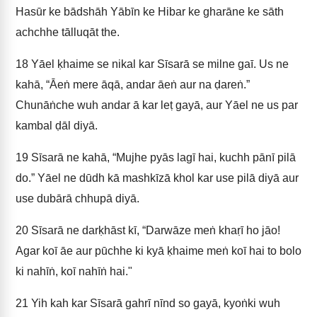
Hasūr ke bādshāh Yābīn ke Hibar ke gharāne ke sāth
achchhe tālluqāt the.
18
Yāel ḳhaime se nikal kar Sīsarā se milne gaī. Us ne
kahā, “Āeṅ mere āqā, andar āeṅ aur na ḍareṅ.”
Chunāṅche wuh andar ā kar leṭ gayā, aur Yāel ne us par
kambal ḍāl diyā.
19
Sīsarā ne kahā, “Mujhe pyās lagī hai, kuchh pānī pilā
do.” Yāel ne dūdh kā mashkīzā khol kar use pilā diyā aur
use dubārā chhupā diyā.
20
Sīsarā ne darḳhāst kī, “Darwāze meṅ khaṛī ho jāo!
Agar koī āe aur pūchhe ki kyā ḳhaime meṅ koī hai to bolo
ki nahīṅ, koī nahīṅ hai."
21
Yih kah kar Sīsarā gahrī nīnd so gayā, kyoṅki wuh