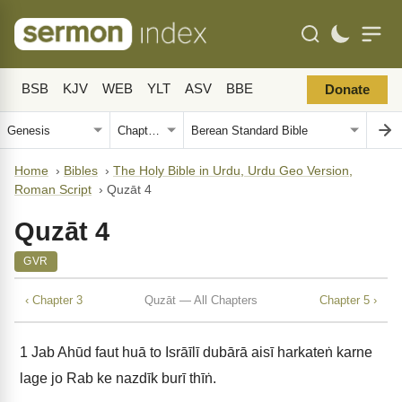
BSB
KJV
WEB
YLT
ASV
BBE
Donate
Home
›
Bibles
›
The Holy Bible in Urdu, Urdu Geo Version,
Roman Script
›
Quzāt 4
Quzāt 4
GVR
‹ Chapter 3
Quzāt — All Chapters
Chapter 5 ›
1
Jab Ahūd faut huā to Isrāīlī dubārā aisī harkateṅ karne
lage jo Rab ke nazdīk burī thīṅ.