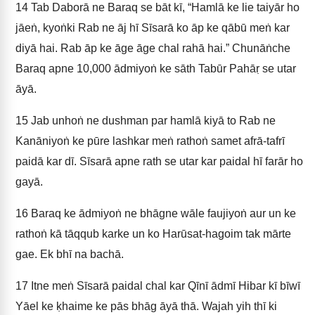
14
Tab Daborā ne Baraq se bāt kī, “Hamlā ke lie taiyār ho
jāeṅ, kyoṅki Rab ne āj hī Sīsarā ko āp ke qābū meṅ kar
diyā hai. Rab āp ke āge āge chal rahā hai.” Chunāṅche
Baraq apne 10,000 ādmiyoṅ ke sāth Tabūr Pahāṛ se utar
āyā.
15
Jab unhoṅ ne dushman par hamlā kiyā to Rab ne
Kanāniyoṅ ke pūre lashkar meṅ rathoṅ samet afrā-tafrī
paidā kar dī. Sīsarā apne rath se utar kar paidal hī farār ho
gayā.
16
Baraq ke ādmiyoṅ ne bhāgne wāle faujiyoṅ aur un ke
rathoṅ kā tāqqub karke un ko Harūsat-hagoim tak mārte
gae. Ek bhī na bachā.
17
Itne meṅ Sīsarā paidal chal kar Qīnī ādmī Hibar kī bīwī
Yāel ke ḳhaime ke pās bhāg āyā thā. Wajah yih thī ki