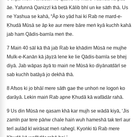
āe. Yafunnā Qanizzī kā beṭā Kālib bhī un ke sāth thā. Us
ne Yashua se kahā, “Āp ko yād hai ki Rab ne mard-e-
Ḳhudā Mūsā se āp ke aur mere bāre meṅ kyā kuchh kahā
jab ham Qādis-barnīa meṅ the.
7
Maiṅ 40 sāl kā thā jab Rab ke ḳhādim Mūsā ne mujhe
Mulk-e-Kanān kā jāyzā lene ke lie Qādis-barnīa se bhej
diyā. Jab wāpas āyā to maiṅ ne Mūsā ko diyānatdārī se
sab kuchh batāyā jo dekhā thā.
8
Afsos ki jo bhāī mere sāth gae the unhoṅ ne logoṅ ko
ḍarāyā. Lekin maiṅ Rab apne Ḳhudā kā wafādār rahā.
9
Us din Mūsā ne qasam khā kar mujh se wādā kiyā, ‘Jis
zamīn par tere pāṅw chale haiṅ wuh hameshā tak terī aur
terī aulād kī wirāsat meṅ rahegī. Kyoṅki tū Rab mere