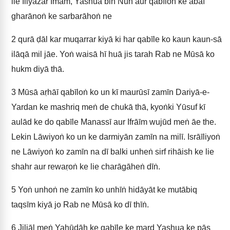
lie Iliyazar Imām, Yashua bin Nūn aur qabīloṅ ke ābāī
gharānoṅ ke sarbarāhoṅ ne
2
qurā ḍāl kar muqarrar kiyā ki har qabīle ko kaun kaun-sā
ilāqā mil jāe. Yoṅ waisā hī huā jis tarah Rab ne Mūsā ko
hukm diyā thā.
3
Mūsā aṛhāī qabīloṅ ko un kī maurūsī zamīn Dariyā-e-
Yardan ke mashriq meṅ de chukā thā, kyoṅki Yūsuf kī
aulād ke do qabīle Manassī aur Ifrāīm wujūd meṅ āe the.
Lekin Lāwiyoṅ ko un ke darmiyān zamīn na milī. Isrāīliyoṅ
ne Lāwiyoṅ ko zamīn na dī balki unheṅ sirf rihāish ke lie
shahr aur rewaṛoṅ ke lie charāgāheṅ dīṅ.
5
Yoṅ unhoṅ ne zamīn ko unhīṅ hidāyāt ke mutābiq
taqsīm kiyā jo Rab ne Mūsā ko dī thīṅ.
6
Jiljāl meṅ Yahūdāh ke qabīle ke mard Yashua ke pās