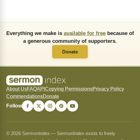
Everything we make is
available for free
because of
a generous community of supporters.
Donate
About Us
FAQ
API
Copying Permissions
Privacy Policy
Commendations
Donate
Follow
© 2026 SermonIndex — SermonIndex exists to freely