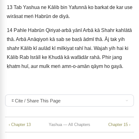
13
Tab Yashua ne Kālib bin Yafunnā ko barkat de kar use
wirāsat meṅ Habrūn de diyā.
14
Pahle Habrūn Qiriyat-arbā yānī Arbā kā Shahr kahlātā
thā. Arbā Anāqiyoṅ kā sab se baṛā ādmī thā. Āj tak yih
shahr Kālib kī aulād kī milkiyat rahī hai. Wajah yih hai ki
Kālib Rab Isrāīl ke Ḳhudā kā wafādār rahā. Phir jang
ḳhatm huī, aur mulk meṅ amn-o-amān qāym ho gayā.
Cite / Share This Page
‹ Chapter 13
Yashua — All Chapters
Chapter 15 ›