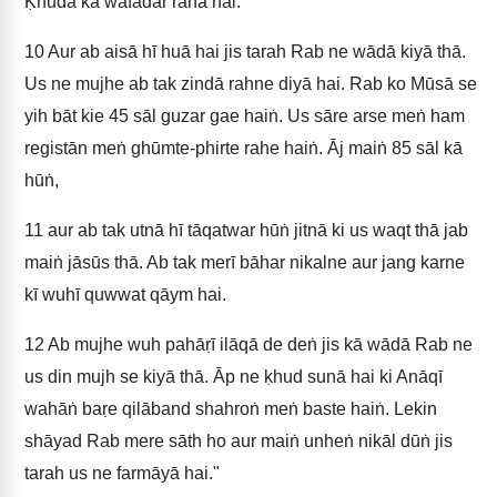
Ḳhudā kā wafādār rahā hai.’
10
Aur ab aisā hī huā hai jis tarah Rab ne wādā kiyā thā.
Us ne mujhe ab tak zindā rahne diyā hai. Rab ko Mūsā se
yih bāt kie 45 sāl guzar gae haiṅ. Us sāre arse meṅ ham
registān meṅ ghūmte-phirte rahe haiṅ. Āj maiṅ 85 sāl kā
hūṅ,
11
aur ab tak utnā hī tāqatwar hūṅ jitnā ki us waqt thā jab
maiṅ jāsūs thā. Ab tak merī bāhar nikalne aur jang karne
kī wuhī quwwat qāym hai.
12
Ab mujhe wuh pahāṛī ilāqā de deṅ jis kā wādā Rab ne
us din mujh se kiyā thā. Āp ne ḳhud sunā hai ki Anāqī
wahāṅ baṛe qilāband shahroṅ meṅ baste haiṅ. Lekin
shāyad Rab mere sāth ho aur maiṅ unheṅ nikāl dūṅ jis
tarah us ne farmāyā hai."