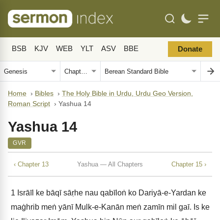
BSB
KJV
WEB
YLT
ASV
BBE
Donate
Home
›
Bibles
›
The Holy Bible in Urdu, Urdu Geo Version,
Roman Script
›
Yashua 14
Yashua 14
GVR
‹ Chapter 13
Yashua — All Chapters
Chapter 15 ›
1
Isrāīl ke bāqī sāṛhe nau qabīloṅ ko Dariyā-e-Yardan ke
maġhrib meṅ yānī Mulk-e-Kanān meṅ zamīn mil gaī. Is ke