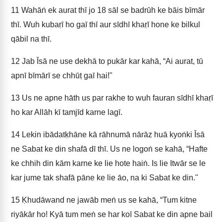
11
Wahāṅ ek aurat thī jo 18 sāl se badrūh ke bāis bīmār
thī. Wuh kubaṛī ho gaī thī aur sīdhī khaṛī hone ke bilkul
qābil na thī.
12
Jab Īsā ne use dekhā to pukār kar kahā, “Ai aurat, tū
apnī bīmārī se chhūṭ gaī hai!"
13
Us ne apne hāth us par rakhe to wuh fauran sīdhī khaṛī
ho kar Allāh kī tamjīd karne lagī.
14
Lekin ibādatḳhāne kā rāhnumā nārāz huā kyoṅki Īsā
ne Sabat ke din shafā dī thī. Us ne logoṅ se kahā, “Hafte
ke chhih din kām karne ke lie hote haiṅ. Is lie Itwār se le
kar jume tak shafā pāne ke lie āo, na ki Sabat ke din."
15
Ḳhudāwand ne jawāb meṅ us se kahā, “Tum kitne
riyākār ho! Kyā tum meṅ se har koī Sabat ke din apne bail