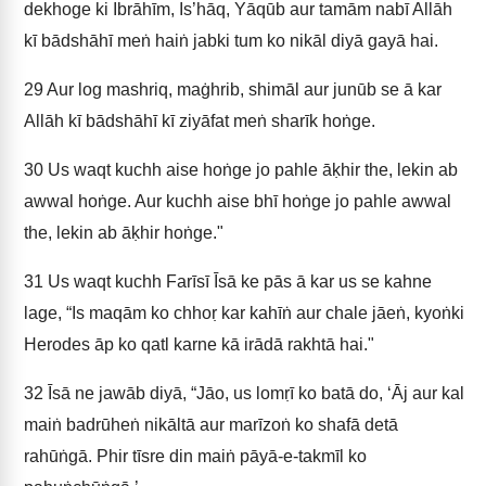
dekhoge ki Ibrāhīm, Is’hāq, Yāqūb aur tamām nabī Allāh
kī bādshāhī meṅ haiṅ jabki tum ko nikāl diyā gayā hai.
29
Aur log mashriq, maġhrib, shimāl aur junūb se ā kar
Allāh kī bādshāhī kī ziyāfat meṅ sharīk hoṅge.
30
Us waqt kuchh aise hoṅge jo pahle āḳhir the, lekin ab
awwal hoṅge. Aur kuchh aise bhī hoṅge jo pahle awwal
the, lekin ab āḳhir hoṅge."
31
Us waqt kuchh Farīsī Īsā ke pās ā kar us se kahne
lage, “Is maqām ko chhoṛ kar kahīṅ aur chale jāeṅ, kyoṅki
Herodes āp ko qatl karne kā irādā rakhtā hai."
32
Īsā ne jawāb diyā, “Jāo, us lomṛī ko batā do, ‘Āj aur kal
maiṅ badrūheṅ nikāltā aur marīzoṅ ko shafā detā
rahūṅgā. Phir tīsre din maiṅ pāyā-e-takmīl ko