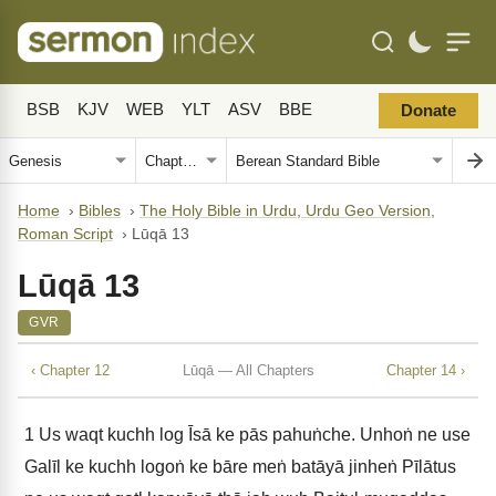
BSB
KJV
WEB
YLT
ASV
BBE
Donate
Home
›
Bibles
›
The Holy Bible in Urdu, Urdu Geo Version,
Roman Script
›
Lūqā 13
Lūqā 13
GVR
‹ Chapter 12
Lūqā — All Chapters
Chapter 14 ›
1
Us waqt kuchh log Īsā ke pās pahuṅche. Unhoṅ ne use
Galīl ke kuchh logoṅ ke bāre meṅ batāyā jinheṅ Pīlātus