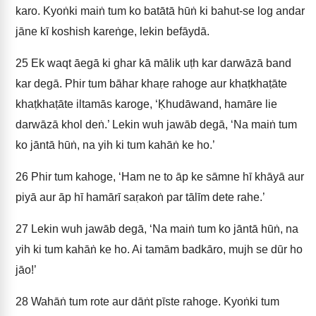
karo. Kyoṅki maiṅ tum ko batātā hūṅ ki bahut-se log andar
jāne kī koshish kareṅge, lekin befāydā.
25
Ek waqt āegā ki ghar kā mālik uṭh kar darwāzā band
kar degā. Phir tum bāhar khaṛe rahoge aur khaṭkhaṭāte
khaṭkhaṭāte iltamās karoge, ‘Ḳhudāwand, hamāre lie
darwāzā khol deṅ.’ Lekin wuh jawāb degā, ‘Na maiṅ tum
ko jāntā hūṅ, na yih ki tum kahāṅ ke ho.’
26
Phir tum kahoge, ‘Ham ne to āp ke sāmne hī khāyā aur
piyā aur āp hī hamārī saṛakoṅ par tālīm dete rahe.’
27
Lekin wuh jawāb degā, ‘Na maiṅ tum ko jāntā hūṅ, na
yih ki tum kahāṅ ke ho. Ai tamām badkāro, mujh se dūr ho
jāo!’
28
Wahāṅ tum rote aur dāṅt pīste rahoge. Kyoṅki tum