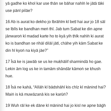
yā gadhe ko khol kar use thān se bāhar nahīṅ le jātā tāki
use pānī pilāe?
16
Ab is aurat ko dekho jo Ibrāhīm kī beṭī hai aur jo 18 sāl
se Iblīs ke bandhan meṅ thī. Jab tum Sabat ke din apne
jānwaroṅ kī madad karte ho to kyā yih ṭhīk nahīṅ ki aurat
ko is bandhan se rihāī dilāī jātī, chāhe yih kām Sabat ke
din hī kyoṅ na kiyā jāe?"
17
Īsā ke is jawāb se us ke muḳhālif sharmindā ho gae.
Lekin ām log us ke in tamām shāndār kāmoṅ se ḳhush
hue.
18
Īsā ne kahā, “Allāh kī bādshāhī kis chīz kī mānind hai?
Maiṅ is kā muwāzanā kis se karūṅ?
19
Wuh rāī ke ek dāne kī mānind hai jo kisī ne apne bāġh