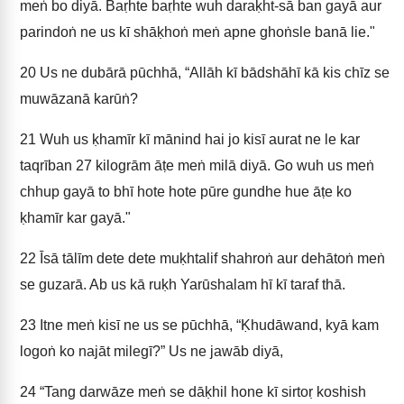
meṅ bo diyā. Baṛhte baṛhte wuh daraḳht-sā ban gayā aur
parindoṅ ne us kī shāḳhoṅ meṅ apne ghoṅsle banā lie."
20
Us ne dubārā pūchhā, “Allāh kī bādshāhī kā kis chīz se
muwāzanā karūṅ?
21
Wuh us ḳhamīr kī mānind hai jo kisī aurat ne le kar
taqrīban 27 kilogrām āṭe meṅ milā diyā. Go wuh us meṅ
chhup gayā to bhī hote hote pūre gundhe hue āṭe ko
ḳhamīr kar gayā."
22
Īsā tālīm dete dete muḳhtalif shahroṅ aur dehātoṅ meṅ
se guzarā. Ab us kā ruḳh Yarūshalam hī kī taraf thā.
23
Itne meṅ kisī ne us se pūchhā, “Ḳhudāwand, kyā kam
logoṅ ko najāt milegī?” Us ne jawāb diyā,
24
“Tang darwāze meṅ se dāḳhil hone kī sirtoṛ koshish