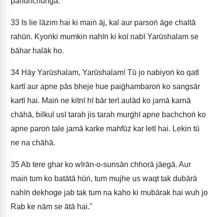
pahuṅchūṅgā.’
33
Is lie lāzim hai ki maiṅ āj, kal aur parsoṅ āge chaltā
rahūṅ. Kyoṅki mumkin nahīṅ ki koī nabī Yarūshalam se
bāhar halāk ho.
34
Hāy Yarūshalam, Yarūshalam! Tū jo nabiyoṅ ko qatl
kartī aur apne pās bheje hue paiġhambaroṅ ko sangsār
kartī hai. Maiṅ ne kitnī hī bār terī aulād ko jamā karnā
chāhā, bilkul usī tarah jis tarah murġhī apne bachchoṅ ko
apne paroṅ tale jamā karke mahfūz kar letī hai. Lekin tū
ne na chāhā.
35
Ab tere ghar ko wīrān-o-sunsān chhoṛā jāegā. Aur
maiṅ tum ko batātā hūṅ, tum mujhe us waqt tak dubārā
nahīṅ dekhoge jab tak tum na kaho ki mubārak hai wuh jo
Rab ke nām se ātā hai."