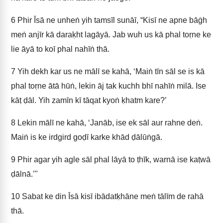
6
Phir Īsā ne unheṅ yih tamsīl sunāī, “Kisī ne apne bāġh
meṅ anjīr kā daraḳht lagāyā. Jab wuh us kā phal toṛne ke
lie āyā to koī phal nahīṅ thā.
7
Yih dekh kar us ne mālī se kahā, ‘Maiṅ tīn sāl se is kā
phal toṛne ātā hūṅ, lekin āj tak kuchh bhī nahīṅ milā. Ise
kāṭ ḍāl. Yih zamīn kī tāqat kyoṅ ḳhatm kare?’
8
Lekin mālī ne kahā, ‘Janāb, ise ek sāl aur rahne deṅ.
Maiṅ is ke irdgird goḍī karke khād ḍālūṅgā.
9
Phir agar yih agle sāl phal lāyā to ṭhīk, warnā ise kaṭwā
ḍālnā.’"
10
Sabat ke din Īsā kisī ibādatḳhāne meṅ tālīm de rahā
thā.