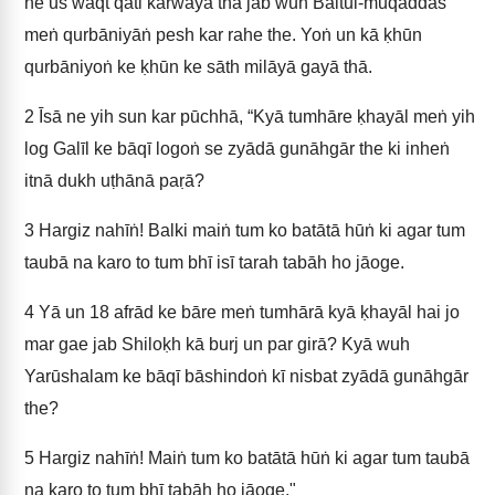
ne us waqt qatl karwāyā thā jab wuh Baitul-muqaddas
meṅ qurbāniyāṅ pesh kar rahe the. Yoṅ un kā ḳhūn
qurbāniyoṅ ke ḳhūn ke sāth milāyā gayā thā.
2
Īsā ne yih sun kar pūchhā, “Kyā tumhāre ḳhayāl meṅ yih
log Galīl ke bāqī logoṅ se zyādā gunāhgār the ki inheṅ
itnā dukh uṭhānā paṛā?
3
Hargiz nahīṅ! Balki maiṅ tum ko batātā hūṅ ki agar tum
taubā na karo to tum bhī isī tarah tabāh ho jāoge.
4
Yā un 18 afrād ke bāre meṅ tumhārā kyā ḳhayāl hai jo
mar gae jab Shiloḳh kā burj un par girā? Kyā wuh
Yarūshalam ke bāqī bāshindoṅ kī nisbat zyādā gunāhgār
the?
5
Hargiz nahīṅ! Maiṅ tum ko batātā hūṅ ki agar tum taubā
na karo to tum bhī tabāh ho jāoge."