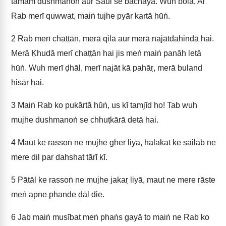
tamām dushmanoṅ aur Sāūl se bachāyā. Wuh bolā, Ai
Rab merī quwwat, maiṅ tujhe pyār kartā hūṅ.
2
Rab merī chaṭṭān, merā qilā aur merā najātdahindā hai.
Merā Ḳhudā merī chaṭṭān hai jis meṅ maiṅ panāh letā
hūṅ. Wuh merī ḍhāl, merī najāt kā pahāṛ, merā buland
hisār hai.
3
Maiṅ Rab ko pukārtā hūṅ, us kī tamjīd ho! Tab wuh
mujhe dushmanoṅ se chhuṭkārā detā hai.
4
Maut ke rassoṅ ne mujhe gher liyā, halākat ke sailāb ne
mere dil par dahshat tārī kī.
5
Pātāl ke rassoṅ ne mujhe jakaṛ liyā, maut ne mere rāste
meṅ apne phande ḍāl die.
6
Jab maiṅ musībat meṅ phaṅs gayā to maiṅ ne Rab ko