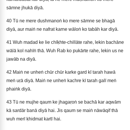
sāmne jhukā diyā.
40
Tū ne mere dushmanoṅ ko mere sāmne se bhagā
diyā, aur maiṅ ne nafrat karne wāloṅ ko tabāh kar diyā.
41
Wuh madad ke lie chīḳhte-chillāte rahe, lekin bachāne
wālā koī nahīṅ thā. Wuh Rab ko pukārte rahe, lekin us ne
jawāb na diyā.
42
Maiṅ ne unheṅ chūr chūr karke gard kī tarah hawā
meṅ uṛā diyā. Maiṅ ne unheṅ kachre kī tarah galī meṅ
phaiṅk diyā.
43
Tū ne mujhe qaum ke jhagaṛoṅ se bachā kar aqwām
kā sardār banā diyā hai. Jis qaum se maiṅ nāwāqif thā
wuh merī ḳhidmat kartī hai.