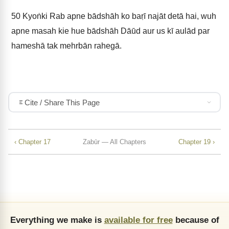
50
Kyoṅki Rab apne bādshāh ko baṛī najāt detā hai, wuh
apne masah kie hue bādshāh Dāūd aur us kī aulād par
hameshā tak mehrbān rahegā.
Cite / Share This Page
‹ Chapter 17
Zabūr — All Chapters
Chapter 19 ›
Everything we make is
available for free
because of