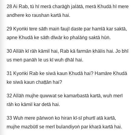
28
Ai Rab, tū hī merā charāġh jalātā, merā Ḳhudā hī mere
andhere ko raushan kartā hai.
29
Kyoṅki tere sāth maiṅ faujī daste par hamlā kar saktā,
apne Ḳhudā ke sāth dīwār ko phalāṅg saktā hūṅ.
30
Allāh kī rāh kāmil hai, Rab kā farmān ḳhālis hai. Jo bhī
us meṅ panāh le us kī wuh ḍhāl hai.
31
Kyoṅki Rab ke siwā kaun Ḳhudā hai? Hamāre Ḳhudā
ke siwā kaun chaṭṭān hai?
32
Allāh mujhe quwwat se kamarbastā kartā, wuh merī
rāh ko kāmil kar detā hai.
33
Wuh mere pāṅwoṅ ko hiran kī-sī phurtī atā kartā,
mujhe mazbūtī se merī bulandiyoṅ par khaṛā kartā hai.