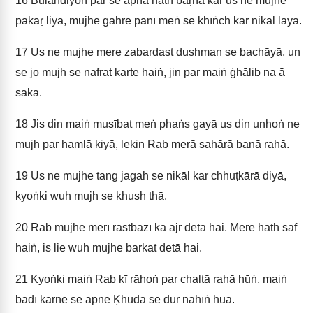
16
Bulandiyoṅ par se apnā hāth baṛhā kar us ne mujhe
pakaṛ liyā, mujhe gahre pānī meṅ se khīṅch kar nikāl lāyā.
17
Us ne mujhe mere zabardast dushman se bachāyā, un
se jo mujh se nafrat karte haiṅ, jin par maiṅ ġhālib na ā
sakā.
18
Jis din maiṅ musībat meṅ phaṅs gayā us din unhoṅ ne
mujh par hamlā kiyā, lekin Rab merā sahārā banā rahā.
19
Us ne mujhe tang jagah se nikāl kar chhuṭkārā diyā,
kyoṅki wuh mujh se ḳhush thā.
20
Rab mujhe merī rāstbāzī kā ajr detā hai. Mere hāth sāf
haiṅ, is lie wuh mujhe barkat detā hai.
21
Kyoṅki maiṅ Rab kī rāhoṅ par chaltā rahā hūṅ, maiṅ
badī karne se apne Ḳhudā se dūr nahīṅ huā.