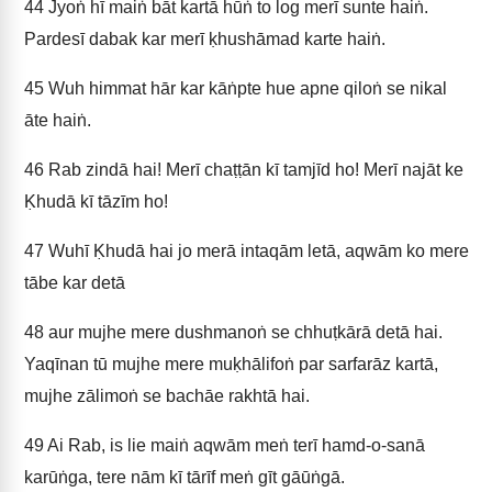
44
Jyoṅ hī maiṅ bāt kartā hūṅ to log merī sunte haiṅ.
Pardesī dabak kar merī ḳhushāmad karte haiṅ.
45
Wuh himmat hār kar kāṅpte hue apne qiloṅ se nikal
āte haiṅ.
46
Rab zindā hai! Merī chaṭṭān kī tamjīd ho! Merī najāt ke
Ḳhudā kī tāzīm ho!
47
Wuhī Ḳhudā hai jo merā intaqām letā, aqwām ko mere
tābe kar detā
48
aur mujhe mere dushmanoṅ se chhuṭkārā detā hai.
Yaqīnan tū mujhe mere muḳhālifoṅ par sarfarāz kartā,
mujhe zālimoṅ se bachāe rakhtā hai.
49
Ai Rab, is lie maiṅ aqwām meṅ terī hamd-o-sanā
karūṅga, tere nām kī tārīf meṅ gīt gāūṅgā.