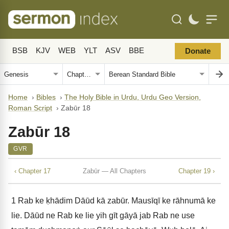
BSB
KJV
WEB
YLT
ASV
BBE
Donate
Home
›
Bibles
›
The Holy Bible in Urdu, Urdu Geo Version,
Roman Script
›
Zabūr 18
Zabūr 18
GVR
‹ Chapter 17
Zabūr — All Chapters
Chapter 19 ›
1
Rab ke ḳhādim Dāūd kā zabūr. Mausīqī ke rāhnumā ke
lie. Dāūd ne Rab ke lie yih gīt gāyā jab Rab ne use