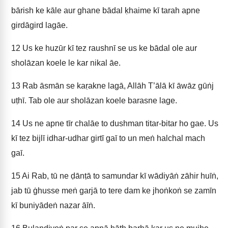
bārish ke kāle aur ghane bādal ḳhaime kī tarah apne
girdāgird lagāe.
12
Us ke huzūr kī tez raushnī se us ke bādal ole aur
sholāzan koele le kar nikal āe.
13
Rab āsmān se kaṛakne lagā, Allāh T’ālā kī āwāz gūṅj
uṭhī. Tab ole aur sholāzan koele barasne lage.
14
Us ne apne tīr chalāe to dushman titar-bitar ho gae. Us
kī tez bijlī idhar-udhar girtī gaī to un meṅ halchal mach
gaī.
15
Ai Rab, tū ne ḍānṭā to samundar kī wādiyāṅ zāhir huīṅ,
jab tū ġhusse meṅ garjā to tere dam ke jhoṅkoṅ se zamīn
kī buniyādeṅ nazar āīṅ.