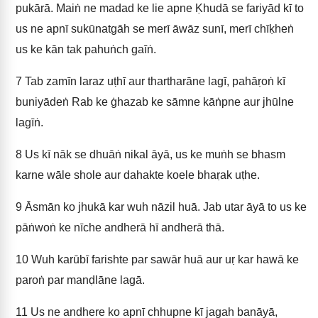
pukārā. Maiṅ ne madad ke lie apne Ḳhudā se fariyād kī to
us ne apnī sukūnatgāh se merī āwāz sunī, merī chīḳheṅ
us ke kān tak pahuṅch gaīṅ.
7
Tab zamīn laraz uṭhī aur thartharāne lagī, pahāṛoṅ kī
buniyādeṅ Rab ke ġhazab ke sāmne kāṅpne aur jhūlne
lagīṅ.
8
Us kī nāk se dhuāṅ nikal āyā, us ke muṅh se bhasm
karne wāle shole aur dahakte koele bhaṛak uṭhe.
9
Āsmān ko jhukā kar wuh nāzil huā. Jab utar āyā to us ke
pāṅwoṅ ke nīche andherā hī andherā thā.
10
Wuh karūbī farishte par sawār huā aur uṛ kar hawā ke
paroṅ par manḍlāne lagā.
11
Us ne andhere ko apnī chhupne kī jagah banāyā,