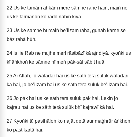
22
Us ke tamām ahkām mere sāmne rahe haiṅ, maiṅ ne
us ke farmānoṅ ko radd nahīṅ kiyā.
23
Us ke sāmne hī maiṅ be’ilzām rahā, gunāh karne se
bāz rahā hūṅ.
24
Is lie Rab ne mujhe merī rāstbāzī kā ajr diyā, kyoṅki us
kī āṅkhoṅ ke sāmne hī meṅ pāk-sāf sābit huā.
25
Ai Allāh, jo wafādār hai us ke sāth terā sulūk wafādārī
kā hai, jo be’ilzām hai us ke sāth terā sulūk be’ilzām hai.
26
Jo pāk hai us ke sāth terā sulūk pāk hai. Lekin jo
kajrau hai us ke sāth terā sulūk bhī kajrawī kā hai.
27
Kyoṅki tū pasthāloṅ ko najāt detā aur maġhrūr āṅkhoṅ
ko past kartā hai.