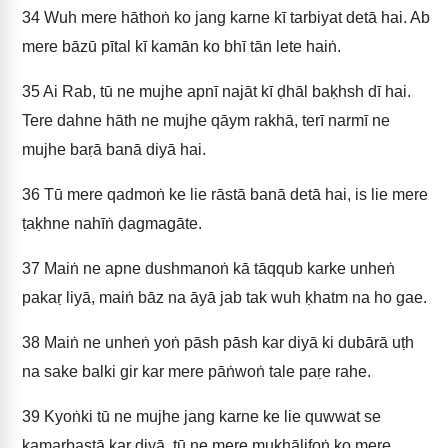
34
Wuh mere hāthoṅ ko jang karne kī tarbiyat detā hai. Ab
mere bāzū pītal kī kamān ko bhī tān lete haiṅ.
35
Ai Rab, tū ne mujhe apnī najāt kī ḍhāl baḳhsh dī hai.
Tere dahne hāth ne mujhe qāym rakhā, terī narmī ne
mujhe baṛā banā diyā hai.
36
Tū mere qadmoṅ ke lie rāstā banā detā hai, is lie mere
ṭaḳhne nahīṅ ḍagmagāte.
37
Maiṅ ne apne dushmanoṅ kā tāqqub karke unheṅ
pakaṛ liyā, maiṅ bāz na āyā jab tak wuh ḳhatm na ho gae.
38
Maiṅ ne unheṅ yoṅ pāsh pāsh kar diyā ki dubārā uṭh
na sake balki gir kar mere pāṅwoṅ tale paṛe rahe.
39
Kyoṅki tū ne mujhe jang karne ke lie quwwat se
kamarbastā kar diyā, tū ne mere muḳhālifoṅ ko mere