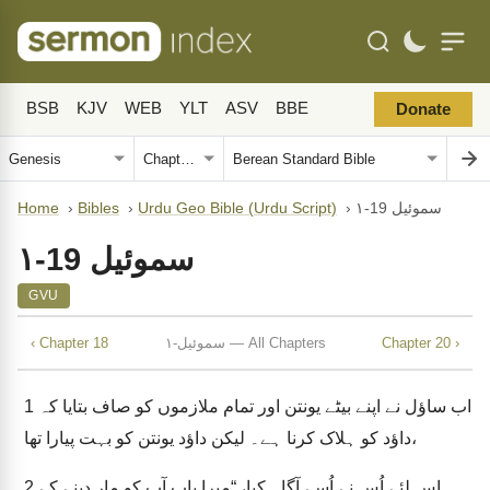
BSB
KJV
WEB
YLT
ASV
BBE
Donate
۱-سموئیل 19
›
Urdu Geo Bible (Urdu Script)
›
Bibles
›
Home
۱-سموئیل 19
GVU
Chapter 20 ›
۱-سموئیل — All Chapters
‹ Chapter 18
اب ساؤل نے اپنے بیٹے یونتن اور تمام ملازموں کو صاف بتایا کہ
1
داؤد کو ہلاک کرنا ہے۔ لیکن داؤد یونتن کو بہت پیارا تھا،
اِس لئے اُس نے اُسے آگاہ کیا، “میرا باپ آپ کو مار دینے کے
2