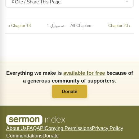
Cite / Share This Page
Chapter 20 ›
۱-سموئیل — All Chapters
‹ Chapter 18
Everything we make is
available for free
because of
a generous community of supporters.
Donate
About Us
FAQ
API
Copying Permissions
Privacy Policy
Commendations
Donate