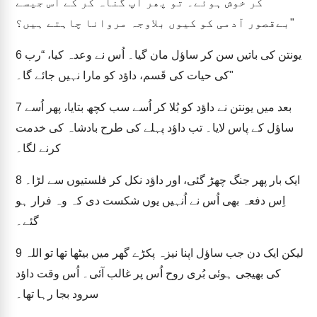
کر خوش ہوئے۔ تو پھر آپ گناہ کر کے اُس جیسے
بےقصور آدمی کو کیوں بلاوجہ مروانا چاہتے ہیں؟"
یونتن کی باتیں سن کر ساؤل مان گیا۔ اُس نے وعدہ کیا، “رب
6
کی حیات کی قَسم، داؤد کو مارا نہیں جائے گا۔"
بعد میں یونتن نے داؤد کو بُلا کر اُسے سب کچھ بتایا، پھر اُسے
7
ساؤل کے پاس لایا۔ تب داؤد پہلے کی طرح بادشاہ کی خدمت
کرنے لگا۔
ایک بار پھر جنگ چھڑ گئی، اور داؤد نکل کر فلستیوں سے لڑا۔
8
اِس دفعہ بھی اُس نے اُنہیں یوں شکست دی کہ وہ فرار ہو
گئے۔
لیکن ایک دن جب ساؤل اپنا نیزہ پکڑے گھر میں بیٹھا تھا تو اللہ
9
کی بھیجی ہوئی بُری روح اُس پر غالب آئی۔ اُس وقت داؤد
سرود بجا رہا تھا۔