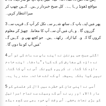
مواقع ڈھونڈ رہا ہے۔ کل صبح خبردار رہیں۔ کہیں چھپ کر
میرا انتظار کریں۔
پھر مَیں اپنے باپ کے ساتھ شہر سے نکل کر آپ کے قریب سے
3
گزروں گا۔ وہاں مَیں اُن سے آپ کا معاملہ چھیڑ کر معلوم
کروں گا کہ وہ کیا ارادہ رکھتے ہیں۔ جو کچھ بھی وہ کہیں گے
مَیں آپ کو بتا دوں گا۔"
اگلی صبح جب یونتن نے اپنے باپ سے بات کی تو اُس
4
نے داؤد کی سفارش کر کے کہا، “بادشاہ اپنے خادم
داؤد کا گناہ نہ کریں، کیونکہ اُس نے آپ کا گناہ
نہیں کیا بلکہ ہمیشہ آپ کے لئے فائدہ مند رہا ہے۔
اُسی نے اپنی جان کو خطرے میں ڈال کر فلستی کو
5
مار ڈالا، اور رب نے اُس کے وسیلے سے تمام اسرائیل
کو بڑی نجات بخشی۔ اُس وقت آپ خود بھی سب کچھ دیکھ