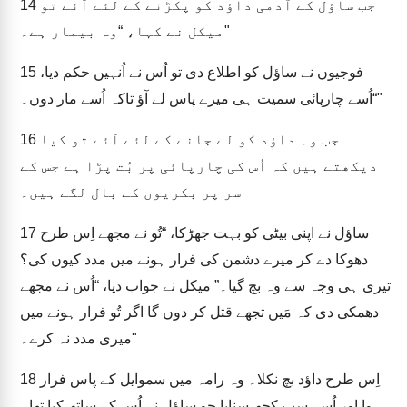
جب ساؤل کے آدمی داؤد کو پکڑنے کے لئے آئے تو
14
میکل نے کہا، “وہ بیمار ہے۔"
فوجیوں نے ساؤل کو اطلاع دی تو اُس نے اُنہیں حکم دیا،
15
“اُسے چارپائی سمیت ہی میرے پاس لے آؤ تاکہ اُسے مار دوں۔"
جب وہ داؤد کو لے جانے کے لئے آئے تو کیا
16
دیکھتے ہیں کہ اُس کی چارپائی پر بُت پڑا ہے جس کے
سر پر بکریوں کے بال لگے ہیں۔
ساؤل نے اپنی بیٹی کو بہت جھڑکا، “تُو نے مجھے اِس طرح
17
دھوکا دے کر میرے دشمن کی فرار ہونے میں مدد کیوں کی؟
تیری ہی وجہ سے وہ بچ گیا۔” میکل نے جواب دیا، “اُس نے مجھے
دھمکی دی کہ مَیں تجھے قتل کر دوں گا اگر تُو فرار ہونے میں
میری مدد نہ کرے۔"
اِس طرح داؤد بچ نکلا۔ وہ رامہ میں سموایل کے پاس فرار
18
ہوا اور اُسے سب کچھ سنایا جو ساؤل نے اُس کے ساتھ کیا تھا۔