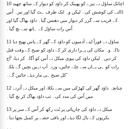
اچانک ساؤل نے نیزے کو پھینک کر داؤد کو دیوار کے ساتھ چھید
10
ڈالنے کی کوشش کی۔ لیکن وہ ایک طرف ہٹ گیا اور نیزہ اُس
کے قریب سے گزر کر دیوار میں دھنس گیا۔ داؤد بھاگ گیا اور
اُس رات ساؤل کے ہاتھ سے بچ گیا۔
ساؤل نے فوراً اپنے آدمیوں کو داؤد کے گھر کے پاس بھیج دیا
11
تاکہ وہ مکان کی پہرا داری کر کے داؤد کو صبح کے وقت قتل
کر دیں۔ لیکن داؤد کی بیوی میکل نے اُس کو آگاہ کر دیا، “آج
رات کو ہی یہاں سے چلے جائیں، ورنہ آپ نہیں بچیں گے بلکہ
کل صبح ہی مار دیئے جائیں گے۔"
چنانچہ داؤد گھر کی کھڑکی میں سے نکلا، اور میکل نے اُترنے
12
میں اُس کی مدد کی۔ تب داؤد بھاگ کر بچ گیا۔
میکل نے داؤد کی چارپائی پر بُت رکھ کر اُس کے سر پر
13
بکریوں کے بال لگا دیئے اور باقی حصے پر کمبل بچھا دیا۔