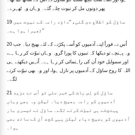
پھر دونوں مل کر نیوت چلے گئے۔ وہاں وہ ٹھہرے۔
ساؤل کو اطلاع دی گئی، “داؤد رامہ کے نیوت میں
19
ٹھہرا ہوا ہے۔"
اُس نے فوراً اپنے آدمیوں کو اُسے پکڑنے کے لئے بھیج دیا۔ جب
20
وہ پہنچے تو دیکھا کہ نبیوں کا پورا گروہ وہاں نبوّت کر رہا ہے،
اور سموایل خود اُن کی راہنمائی کر رہا ہے۔ اُنہیں دیکھتے ہی
اللہ کا روح ساؤل کے آدمیوں پر نازل ہوا، اور وہ بھی نبوّت کرنے
لگے۔
ساؤل کو اِس بات کی خبر ملی تو اُس نے مزید
21
آدمیوں کو رامہ بھیج دیا۔ لیکن وہ بھی وہاں
پہنچتے ہی نبوّت کرنے لگے۔ ساؤل نے تیسری بار
آدمیوں کو بھیج دیا، لیکن یہی کچھ اُن کے ساتھ بھی
ہوا۔