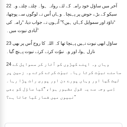
آخر میں ساؤل خود رامہ کے لئے روانہ ہوا۔ چلتے چلتے وہ
22
سیکو کے بڑے حوض پر پہنچا۔ وہاں اُس نے لوگوں سے پوچھا،
“داؤد اور سموایل کہاں ہیں؟” اُنہوں نے جواب دیا، “رامہ کی
آبادی نیوت میں۔"
ساؤل ابھی نیوت نہیں پہنچا تھا کہ اللہ کا روح اُس پر بھی
23
نازل ہوا، اور وہ نبوّت کرتے کرتے نیوت پہنچ گیا۔
وہاں وہ اپنے کپڑوں کو اُتار کر سموایل کے
24
سامنے نبوّت کرتا رہا۔ نبوّت کرتے کرتے وہ زمین پر
لیٹ گیا اور وہاں پورے دن اور پوری رات پڑا رہا۔
اِسی وجہ سے یہ قول مشہور ہوا، “کیا ساؤل کو بھی
نبیوں میں شمار کیا جاتا ہے؟"