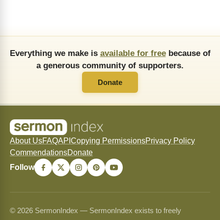
Everything we make is
available for free
because of
a generous community of supporters.
Donate
About Us
FAQ
API
Copying Permissions
Privacy Policy
Commendations
Donate
Follow
© 2026 SermonIndex — SermonIndex exists to freely