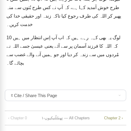
طرح خوش آمدید کہا ہے، کہ آپ نے کس طرح بُتوں سے منہ
پھیر کر اللہ کی طرف رجوع کیا تاکہ زندہ اور حقیقی خدا کی
خدمت کریں۔
لوگ یہ بھی کہہ رہے ہیں کہ اب آپ اِس انتظار میں ہیں
10
کہ اللہ کا فرزند آسمان پر سے آئے یعنی عیسیٰ جسے اللہ نے
مُردوں میں سے زندہ کر دیا اور جو ہمیں آنے والے غضب سے
بچائے گا۔
Cite / Share This Page
Chapter 2 ›
۱-تِھسّلُنیکیوں — All Chapters
‹ Chapter 0