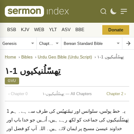
BSB
KJV
WEB
YLT
ASV
BBE
Donate
۱-تِھسّلُنیکیوں 1
›
Urdu Geo Bible (Urdu Script)
›
Bibles
›
Home
۱-تِھسّلُنیکیوں 1
GVU
Chapter 2 ›
۱-تِھسّلُنیکیوں — All Chapters
‹ Chapter 0
یہ خط پولس، سلوانس اور تیمُتھیُس کی طرف سے ہے۔ ہم
1
تِھسّلُنیکیوں کی جماعت کو لکھ رہے ہیں، اُنہیں جو خدا باپ اور
خداوند عیسیٰ مسیح پر ایمان لائے ہیں۔ اللہ آپ کو فضل اور