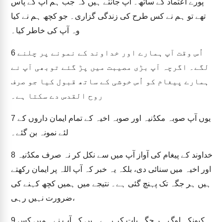
پورے اعتماد کے ساتھ۔ آپ جانتے ہیں کہ جب ہم آپ کے پاس
تھے تو ہم نے کس طرح کی زندگی گزاری۔ جو کچھ ہم نے کیا
وہ آپ کی خاطر کیا۔
اُس وقت آپ ہمارے اور خداوند کے نمونے پر چلنے
6
لگے۔ اگرچہ آپ بڑی مصیبت میں پڑ گئے توبھی آپ نے
ہمارے پیغام کو اُس خوشی کے ساتھ قبول کیا جو صرف
روح القدس دے سکتا ہے۔
یوں آپ صوبہ مکدُنیہ اور صوبہ اخیہ کے تمام ایمان داروں کے
7
لئے نمونہ بن گئے۔
خداوند کے پیغام کی آواز آپ میں سے نکل کر نہ صرف مکدُنیہ
8
اور اخیہ میں سنائی دی، بلکہ یہ خبر کہ آپ اللہ پر ایمان رکھتے
ہیں ہر جگہ تک پہنچ گئی ہے۔ نتیجے میں ہمیں کچھ کہنے کی
ضرورت نہیں رہی،
کیونکہ لوگ ہر جگہ بات کر رہے ہیں کہ آپ نے ہمیں کس
9