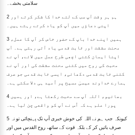
سلامتی بخشے۔
ہم ہر وقت آپ سب کے لئے خدا کا شکر کرتے اور
2
اپنی دعاؤں میں آپ کو یاد کرتے رہتے ہیں۔
ہمیں اپنے خدا باپ کے حضور خاص کر آپ کا عمل،
3
محنت مشقت اور ثابت قدمی یاد آتی رہتی ہے۔ آپ
اپنا ایمان کتنی اچھی طرح عمل میں لائے، آپ نے
محبت کی روح میں کتنی محنت مشقت کی اور آپ نے
کتنی ثابت قدمی دکھائی، ایسی ثابت قدمی جو صرف
ہمارے خداوند عیسیٰ مسیح پر اُمید ہی دلا سکتی ہے۔
بھائیو، اللہ آپ سے محبت رکھتا ہے، اور ہمیں
4
پورا علم ہے کہ اُس نے آپ کو واقعی چن لیا ہے۔
کیونکہ جب ہم نے اللہ کی خوش خبری آپ تک پہنچائی تو نہ
5
صرف باتیں کر کے بلکہ قوت کے ساتھ، روح القدس میں اور