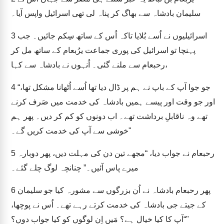
سلیمان بادشاہ سے بھاگ کر پناہ لی تھی اسرائیل واپس آیا۔
اسرائیلیوں نے اُسے بُلایا تاکہ اُس کے ساتھ سِکم جائیں۔ جب
3
پہنچا تو اسرائیل کی پوری جماعت یرُبعام کے ساتھ مل کر
رحبعام سے ملنے گئی۔ اُنہوں نے بادشاہ سے کہا،
“جو جوا آپ کے باپ نے ہم پر ڈال دیا تھا اُسے اُٹھانا مشکل تھا،
4
اور جو وقت اور پیسے ہمیں بادشاہ کی خدمت میں صَرف کرنے
تھے وہ ناقابلِ برداشت تھے۔ اب دونوں کو کم کر دیں۔ پھر ہم
خوشی سے آپ کی خدمت کریں گے۔"
رحبعام نے جواب دیا، “مجھے تین دن کی مہلت دیں، پھر دوبارہ
5
میرے پاس آئیں۔” چنانچہ لوگ چلے گئے۔
پھر رحبعام بادشاہ نے اُن بزرگوں سے مشورہ کیا جو سلیمان
6
کے جیتے جی بادشاہ کی خدمت کرتے رہے تھے۔ اُس نے پوچھا،
“آپ کا کیا خیال ہے؟ مَیں اِن لوگوں کو کیا جواب دوں؟"