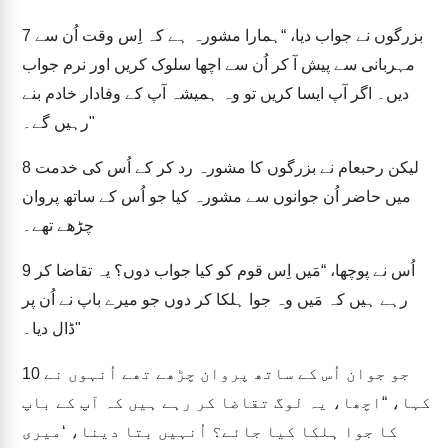
بزرگوں نے جواب دیا، “ہمارا مشورہ ہے کہ اِس وقت اُن سے
7
مہربانی سے پیش آ کر اُن سے اچھا سلوک کریں اور نرم جواب
دیں۔ اگر آپ ایسا کریں تو وہ ہمیشہ آپ کے وفادار خادم بنے
رہیں گے۔"
لیکن رحبعام نے بزرگوں کا مشورہ رد کر کے اُس کی خدمت
8
میں حاضر اُن جوانوں سے مشورہ کیا جو اُس کے ساتھ پروان
چڑھے تھے۔
اُس نے پوچھا، “مَیں اِس قوم کو کیا جواب دوں؟ یہ تقاضا کر
9
رہے ہیں کہ مَیں وہ جوا ہلکا کر دوں جو میرے باپ نے اُن پر
ڈال دیا۔"
جو جوان اُس کے ساتھ پروان چڑھے تھے اُنہوں نے
10
کہا، “اچھا، یہ لوگ تقاضا کر رہے ہیں کہ آپ کے باپ
کا جوا ہلکا کیا جائے؟ اُنہیں بتا دینا، ‘میری