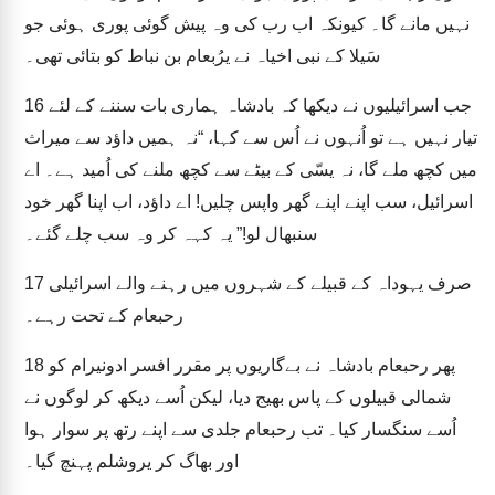
نہیں مانے گا۔ کیونکہ اب رب کی وہ پیش گوئی پوری ہوئی جو
سَیلا کے نبی اخیاہ نے یرُبعام بن نباط کو بتائی تھی۔
جب اسرائیلیوں نے دیکھا کہ بادشاہ ہماری بات سننے کے لئے
16
تیار نہیں ہے تو اُنہوں نے اُس سے کہا، “نہ ہمیں داؤد سے میراث
میں کچھ ملے گا، نہ یسّی کے بیٹے سے کچھ ملنے کی اُمید ہے۔ اے
اسرائیل، سب اپنے اپنے گھر واپس چلیں! اے داؤد، اب اپنا گھر خود
سنبھال لو!” یہ کہہ کر وہ سب چلے گئے۔
صرف یہوداہ کے قبیلے کے شہروں میں رہنے والے اسرائیلی
17
رحبعام کے تحت رہے۔
پھر رحبعام بادشاہ نے بےگاریوں پر مقرر افسر ادونیرام کو
18
شمالی قبیلوں کے پاس بھیج دیا، لیکن اُسے دیکھ کر لوگوں نے
اُسے سنگسار کیا۔ تب رحبعام جلدی سے اپنے رتھ پر سوار ہوا
اور بھاگ کر یروشلم پہنچ گیا۔