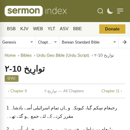
BSB
KJV
WEB
YLT
ASV
BBE
Donate
۲-توارِیخ 10
›
Urdu Geo Bible (Urdu Script)
›
Bibles
›
Home
۲-توارِیخ 10
GVU
Chapter 11 ›
۲-توارِیخ — All Chapters
‹ Chapter 9
رحبعام سِکم گیا، کیونکہ وہاں تمام اسرائیلی اُسے بادشاہ
1
مقرر کرنے کے لئے جمع ہو گئے تھے۔
یرُبعام بن نباط یہ خبر سنتے ہی مصر سے جہاں اُس نے
2