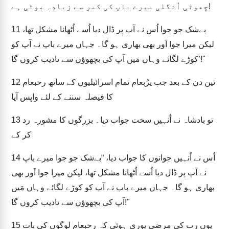
چھوٹی اُنگلی میرے باپ کی کمر سے زیادہ موٹی ہے!
بےشک جو جوا اُس نے آپ پر ڈال دیا اُسے اُٹھانا مشکل تھا،
11
لیکن میرا جوا اَور بھی بھاری ہو گا۔ جہاں میرے باپ نے آپ کو
کوڑے لگائے وہاں مَیں آپ کی بچھوؤں سے تادیب کروں گا’!"
تین دن کے بعد جب یرُبعام تمام اسرائیلیوں کے ساتھ رحبعام
12
کا فیصلہ سننے کے لئے واپس آیا
تو بادشاہ نے اُنہیں سخت جواب دیا۔ بزرگوں کا مشورہ رد
13
کر کے
اُس نے اُنہیں جوانوں کا جواب دیا، “بےشک جو جوا میرے باپ
14
نے آپ پر ڈال دیا اُسے اُٹھانا مشکل تھا، لیکن میرا جوا اَور بھی
بھاری ہو گا۔ جہاں میرے باپ نے آپ کو کوڑے لگائے وہاں مَیں
آپ کی بچھوؤں سے تادیب کروں گا!"
یوں رب کی مرضی پوری ہوئی کہ رحبعام لوگوں کی بات
15