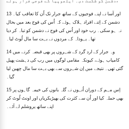
دشمن کو شکست دی۔ ایتھوپیا کے فوجی فرار ہوئے،
اور آسا نے اپنے فوجیوں کے ساتھ جرار تک اُن کا تعاقب کیا۔
13
دشمن کے اِتنے افراد ہلاک ہوئے کہ اُس کی فوج بعد میں بحال
نہ ہو سکی۔ رب خود اور اُس کی فوج نے دشمن کو تباہ کر دیا
تھا۔ یہوداہ کے مردوں نے بہت سا مال لُوٹ لیا۔
وہ جرار کے ارد گرد کے شہروں پر بھی قبضہ کرنے میں
14
کامیاب ہوئے، کیونکہ مقامی لوگوں میں رب کی دہشت پھیل
گئی تھی۔ نتیجے میں اِن شہروں سے بھی بہت سا مال چھین لیا
گیا۔
اِس مہم کے دوران اُنہوں نے گلہ بانوں کی خیمہ گاہوں پر
15
بھی حملہ کیا اور اُن سے کثرت کی بھیڑبکریاں اور اونٹ لُوٹ کر
اپنے ساتھ یروشلم لے آئے۔