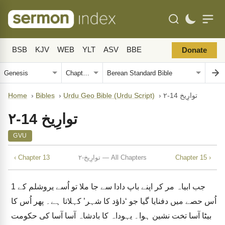
BSB
KJV
WEB
YLT
ASV
BBE
Donate
۲-توارِیخ 14
›
Urdu Geo Bible (Urdu Script)
›
Bibles
›
Home
۲-توارِیخ 14
GVU
Chapter 15 ›
۲-توارِیخ — All Chapters
‹ Chapter 13
جب ابیاہ مر کر اپنے باپ دادا سے جا ملا تو اُسے یروشلم کے
1
اُس حصے میں دفنایا گیا جو ‘داؤد کا شہر’ کہلاتا ہے۔ پھر اُس کا
بیٹا آسا تخت نشین ہوا۔ یہوداہ کا بادشاہ آسا آسا کی حکومت