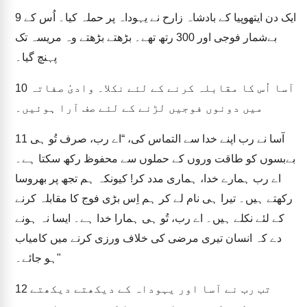
ایک دن ایتھوپیا کے بادشاہ زارح نے یہوداہ پر حملہ کیا۔ اُس کے
9
بےشمار فوجی اور 300 رتھ تھے۔ بڑھتے بڑھتے وہ مریسہ تک
پہنچ گیا۔
آسا اُس کا مقابلہ کرنے کے لئے نکلا۔ وادیٔ صفاتہ
10
میں دونوں فوجیں لڑنے کے لئے صف آرا ہوئیں۔
آسا نے رب اپنے خدا سے التماس کی، “اے رب، صرف تُو ہی
11
بےبسوں کو طاقت وروں کے حملوں سے محفوظ رکھ سکتا ہے۔
اے رب ہمارے خدا، ہماری مدد کر! کیونکہ ہم تجھ پر بھروسا
رکھتے ہیں۔ تیرا ہی نام لے کر ہم اِس بڑی فوج کا مقابلہ کرنے
کے لئے نکلے ہیں۔ اے رب، تُو ہی ہمارا خدا ہے۔ ایسا نہ ہونے
دے کہ انسان تیری مرضی کی خلاف ورزی کرنے میں کامیاب
ہو جائے۔"
تب رب نے آسا اور یہوداہ کے دیکھتے دیکھتے
12