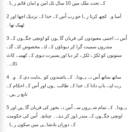
کے تحت ملک میں 10 سال تک امن و امان قائم رہا۔
آسا وہ کچھ کرتا رہا جو رب اُس کے خدا کے نزدیک اچھا اور
2
ٹھیک تھا۔
اُس نے اجنبی معبودوں کی قربان گاہوں کو اونچی جگہوں کے
3
مندروں سمیت گرا کر دیوتاؤں کے لئے مخصوص کئے گئے
ستونوں کو ٹکڑے ٹکڑے کر دیا اور یسیرت دیوی کے کھمبے کاٹ
ڈالے۔
ساتھ ساتھ اُس نے یہوداہ کے باشندوں کو ہدایت دی کہ وہ
4
رب اپنے باپ دادا کے خدا کے طالب ہوں اور اُس کے احکام کے
تابع رہیں۔
یہوداہ کے تمام شہروں سے اُس نے بخور کی قربان گاہیں اور
5
اونچی جگہوں کے مندر دُور کر دیئے۔ چنانچہ اُس کی حکومت
کے دوران بادشاہی میں سکون رہا۔