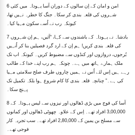
امن و امان کے اِن سالوں کے دوران آسا یہوداہ میں کئی
6
شہروں کی قلعہ بندی کر سکا۔ جنگ کا خطرہ نہیں تھا،
کیونکہ رب نے اُسے سکون مہیا کیا۔
بادشاہ نے یہوداہ کے باشندوں سے کہا، “آئیں، ہم اِن شہروں
7
کی قلعہ بندی کریں! ہم اِن کے ارد گرد فصیلیں بنا کر اُنہیں
بُرجوں، دروازوں اور کنڈوں سے مضبوط کریں۔ کیونکہ اب تک
ملک ہمارے ہاتھ میں ہے۔ چونکہ ہم رب اپنے خدا کے طالب
رہے ہیں اِس لئے اُس نے ہمیں چاروں طرف صلح سلامتی مہیا
کی ہے۔” چنانچہ قلعہ بندی کا کام شروع ہوا بلکہ تکمیل تک
پہنچ سکا۔
آسا کی فوج میں بڑی ڈھالوں اور نیزوں سے لیس یہوداہ کے
8
3,00,000 افراد تھے۔ اِس کے علاوہ چھوٹی ڈھالوں اور کمانوں
سے مسلح بن یمین کے 2,80,000 افراد تھے۔ سب تجربہ کار
فوجی تھے۔