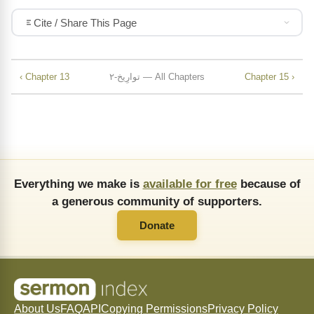
Cite / Share This Page
Chapter 15 ›
۲-توارِیخ — All Chapters
‹ Chapter 13
Everything we make is
available for free
because of
a generous community of supporters.
Donate
About Us
FAQ
API
Copying Permissions
Privacy Policy