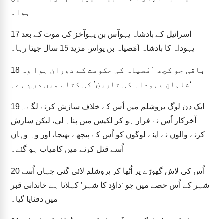
ہوا۔
اسرائیل کے بادشاہ یہوآس بن یہوآخز کی موت کے بعد
17
یہوداہ کا بادشاہ اَمَصیاہ بن یوآس مزید 15 سال جیتا رہا۔
باقی جو کچھ اَمَصیاہ کی حکومت کے دوران ہوا وہ
18
‘شاہانِ یہوداہ کی تاریخ’ کی کتاب میں درج ہے۔
ایک دن لوگ یروشلم میں اُس کے خلاف سازش کرنے لگے۔
19
آخرکار اُس نے فرار ہو کر لکیس میں پناہ لی، لیکن سازش
کرنے والوں نے اپنے لوگوں کو اُس کے پیچھے بھیجا، اور وہ وہاں
اُسے قتل کرنے میں کامیاب ہو گئے۔
اُس کی لاش گھوڑے پر اُٹھا کر یروشلم لائی گئی جہاں اُسے
20
شہر کے اُس حصے میں جو ‘داؤد کا شہر’ کہلاتا ہے خاندانی قبر
میں دفنایا گیا۔