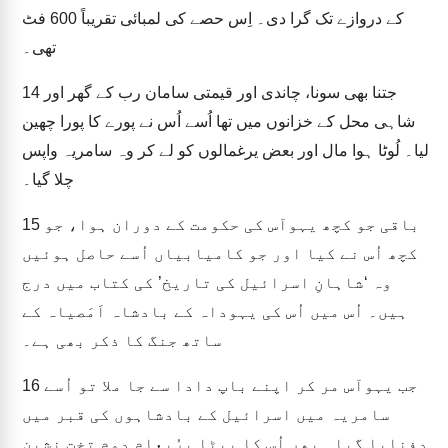
کے دروازے تک گرا دی۔ اِس حصے کی لمبائی تقریباً 600 فٹ
تھی۔
جتنا بھی سونا، چاندی اور قیمتی سامان رب کے گھر اور
14
شاہی محل کے خزانوں میں تھا اُسے اُس نے پورے کا پورا چھین
لیا۔ لُوٹا ہوا مال اور بعض یرغمالوں کو لے کر وہ سامریہ واپس
چلا گیا۔
باقی جو کچھ یہوآس کی حکومت کے دوران ہوا، جو
15
کچھ اُس نے کیا اور جو کامیابیاں اُسے حاصل ہوئیں
وہ ‘شاہانِ اسرائیل کی تاریخ’ کی کتاب میں درج
ہیں۔ اُس میں اُس کی یہوداہ کے بادشاہ اَمَصیاہ کے
ساتھ جنگ کا ذکر بھی ہے۔
جب یہوآس مر کر اپنے باپ دادا سے جا ملا تو اُسے
16
سامریہ میں اسرائیل کے بادشاہوں کی قبر میں
دفنایا گیا۔ پھر اُس کا بیٹا یرُبعام دوم تخت نشین