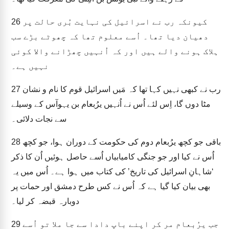
کیونکہ رب نے اسرائیل کی نہایت بُری حالت پر
26
دھیان دیا تھا۔ اُسے معلوم تھا کہ چھوٹے بڑے سب
ہلاک ہونے والے ہیں اور کہ اُنہیں چھڑانے والا کوئی
نہیں ہے۔
رب نے کبھی نہیں کہا تھا کہ مَیں اسرائیل قوم کا نام و نشان
27
مٹا دوں گا، اِس لئے اُس نے اُنہیں یرُبعام بن یہوآس کے وسیلے
سے نجات دلائی۔
باقی جو کچھ یرُبعام دوم کی حکومت کے دوران ہوا، جو کچھ
28
اُس نے کیا اور جو جنگی کامیابیاں اُسے حاصل ہوئیں اُن کا ذکر
‘شاہانِ اسرائیل کی تاریخ’ کی کتاب میں ہوا ہے۔ اُس میں یہ
بھی بیان کیا گیا ہے کہ اُس نے کس طرح دمشق اور حمات پر
دوبارہ قبضہ کر لیا۔
جب یرُبعام مر کر اپنے باپ دادا سے جا ملا تو اُسے
29