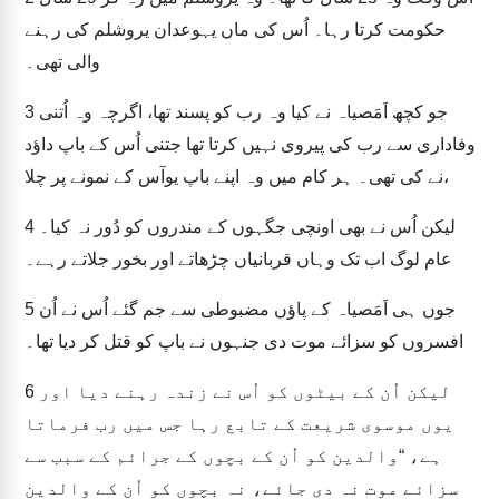
حکومت کرتا رہا۔ اُس کی ماں یہوعدان یروشلم کی رہنے
والی تھی۔
جو کچھ اَمَصیاہ نے کیا وہ رب کو پسند تھا، اگرچہ وہ اُتنی
3
وفاداری سے رب کی پیروی نہیں کرتا تھا جتنی اُس کے باپ داؤد
نے کی تھی۔ ہر کام میں وہ اپنے باپ یوآس کے نمونے پر چلا،
لیکن اُس نے بھی اونچی جگہوں کے مندروں کو دُور نہ کیا۔
4
عام لوگ اب تک وہاں قربانیاں چڑھاتے اور بخور جلاتے رہے۔
جوں ہی اَمَصیاہ کے پاؤں مضبوطی سے جم گئے اُس نے اُن
5
افسروں کو سزائے موت دی جنہوں نے باپ کو قتل کر دیا تھا۔
لیکن اُن کے بیٹوں کو اُس نے زندہ رہنے دیا اور
6
یوں موسوی شریعت کے تابع رہا جس میں رب فرماتا
ہے، “والدین کو اُن کے بچوں کے جرائم کے سبب سے
سزائے موت نہ دی جائے، نہ بچوں کو اُن کے والدین