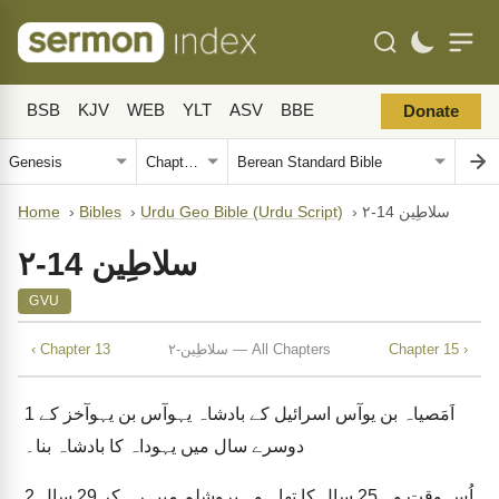
BSB
KJV
WEB
YLT
ASV
BBE
Donate
۲-سلاطِین 14
›
Urdu Geo Bible (Urdu Script)
›
Bibles
›
Home
۲-سلاطِین 14
GVU
Chapter 15 ›
۲-سلاطِین — All Chapters
‹ Chapter 13
اَمَصیاہ بن یوآس اسرائیل کے بادشاہ یہوآس بن یہوآخز کے
1
دوسرے سال میں یہوداہ کا بادشاہ بنا۔
اُس وقت وہ 25 سال کا تھا۔ وہ یروشلم میں رہ کر 29 سال
2