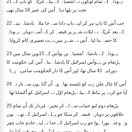
یہوداہ کے تمام لوگوں نے اَمَصیاہ کے بیٹے عُزیّاہ کو باپ کے
21
تخت پر بٹھا دیا۔ اُس کی عمر 16 سال تھی
جب اُس کا باپ مر کر اپنے باپ دادا سے جا ملا۔ بادشاہ بننے
22
کے بعد عُزیّاہ نے ایلات شہر پر قبضہ کر کے اُسے دوبارہ یہوداہ
کا حصہ بنا لیا۔ اُس نے شہر میں بہت تعمیری کام کروایا۔
یہوداہ کے بادشاہ اَمَصیاہ بن یوآس کے 15ویں سال میں
23
یرُبعام بن یہوآس اسرائیل کا بادشاہ بنا۔ اُس کی حکومت کا
دورانیہ 41 سال تھا، اور اُس کا دار الحکومت سامریہ رہا۔
اُس کا چال چلن رب کو ناپسند تھا۔ وہ اُن گناہوں سے باز نہ
24
آیا جو کرنے پر نباط کے بیٹے یرُبعام اوّل نے اسرائیل کو اُکسایا تھا۔
یرُبعام دوم لبو حمات سے لے کر بحیرۂ مُردار تک اُن تمام
25
علاقوں پر دوبارہ قبضہ کر سکا جو پہلے اسرائیل کے تھے۔ یوں
وہ وعدہ پورا ہوا جو رب اسرائیل کے خدا نے اپنے خادم جات حِفر
کے رہنے والے نبی یونس بن امِتّی کی معرفت کیا تھا۔