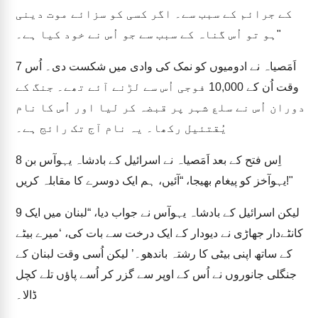
کے جرائم کے سبب سے۔ اگر کسی کو سزائے موت دینی
ہو تو اُس گناہ کے سبب سے جو اُس نے خود کیا ہے۔"
اَمَصیاہ نے ادومیوں کو نمک کی وادی میں شکست دی۔ اُس
7
وقت اُن کے 10,000 فوجی اُس سے لڑنے آئے تھے۔ جنگ کے
دوران اُس نے سلع شہر پر قبضہ کر لیا اور اُس کا نام
یُقتئیل رکھا۔ یہ نام آج تک رائج ہے۔
اِس فتح کے بعد اَمَصیاہ نے اسرائیل کے بادشاہ یہوآس بن
8
یہوآخز کو پیغام بھیجا، “آئیں، ہم ایک دوسرے کا مقابلہ کریں!"
لیکن اسرائیل کے بادشاہ یہوآس نے جواب دیا، “لبنان میں ایک
9
کانٹےدار جھاڑی نے دیودار کے ایک درخت سے بات کی، ‘میرے بیٹے
کے ساتھ اپنی بیٹی کا رشتہ باندھو۔’ لیکن اُسی وقت لبنان کے
جنگلی جانوروں نے اُس کے اوپر سے گزر کر اُسے پاؤں تلے کچل
ڈالا۔