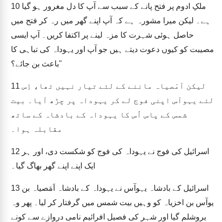
ملکِ ادوم پر فتح پانے کے سبب سے آپ کا دل مغرور ہو گیا
10
ہے۔ لیکن میرا مشورہ ہے کہ آپ اپنے گھر میں رہ کر فتح میں
حاصل ہوئی شہرت کا مزہ لینے پر اکتفا کریں۔ آپ ایسی
مصیبت کو کیوں دعوت دیتے ہیں جو آپ اور یہوداہ کی تباہی کا
باعث بن جائے؟"
لیکن اَمَصیاہ ماننے کے لئے تیار نہیں تھا، اِس
11
لئے یہوآس اپنی فوج لے کر یہوداہ پر چڑھ آیا۔ بیت
شمس کے پاس اُس کا یہوداہ کے بادشاہ کے ساتھ
مقابلہ ہوا۔
اسرائیل کی فوج نے یہوداہ کی فوج کو شکست دی، اور ہر
12
ایک اپنے اپنے گھر بھاگ گیا۔
اسرائیل کے بادشاہ یہوآس نے یہوداہ کے بادشاہ اَمَصیاہ بن
13
یوآس بن اخزیاہ کو وہیں بیت شمس میں گرفتار کر لیا۔ پھر وہ
یروشلم گیا اور شہر کی فصیل افرائیم نامی دروازے سے کونے