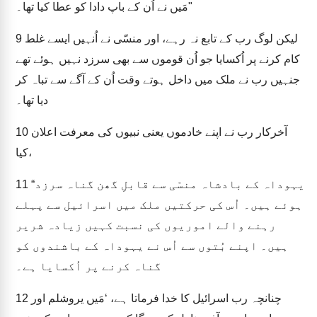
مَیں نے اُن کے باپ دادا کو عطا کیا تھا۔"
لیکن لوگ رب کے تابع نہ رہے، اور منسّی نے اُنہیں ایسے غلط
9
کام کرنے پر اُکسایا جو اُن قوموں سے بھی سرزد نہیں ہوئے تھے
جنہیں رب نے ملک میں داخل ہوتے وقت اُن کے آگے سے تباہ کر
دیا تھا۔
آخرکار رب نے اپنے خادموں یعنی نبیوں کی معرفت اعلان
10
کیا،
“یہوداہ کے بادشاہ منسّی سے قابلِ گھن گناہ سرزد
11
ہوئے ہیں۔ اُس کی حرکتیں ملک میں اسرائیل سے پہلے
رہنے والے اموریوں کی نسبت کہیں زیادہ شریر
ہیں۔ اپنے بُتوں سے اُس نے یہوداہ کے باشندوں کو
گناہ کرنے پر اُکسایا ہے۔
چنانچہ رب اسرائیل کا خدا فرماتا ہے، ‘مَیں یروشلم اور
12