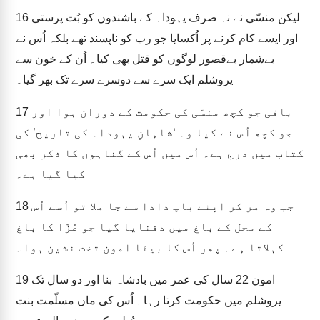
لیکن منسّی نے نہ صرف یہوداہ کے باشندوں کو بُت پرستی
16
اور ایسے کام کرنے پر اُکسایا جو رب کو ناپسند تھے بلکہ اُس نے
بےشمار بےقصور لوگوں کو قتل بھی کیا۔ اُن کے خون سے
یروشلم ایک سرے سے دوسرے سرے تک بھر گیا۔
باقی جو کچھ منسّی کی حکومت کے دوران ہوا اور
17
جو کچھ اُس نے کیا وہ ‘شاہانِ یہوداہ کی تاریخ’ کی
کتاب میں درج ہے۔ اُس میں اُس کے گناہوں کا ذکر بھی
کیا گیا ہے۔
جب وہ مر کر اپنے باپ دادا سے جا ملا تو اُسے اُس
18
کے محل کے باغ میں دفنایا گیا جو عُزّا کا باغ
کہلاتا ہے۔ پھر اُس کا بیٹا امون تخت نشین ہوا۔
امون 22 سال کی عمر میں بادشاہ بنا اور دو سال تک
19
یروشلم میں حکومت کرتا رہا۔ اُس کی ماں مسلّمت بنت