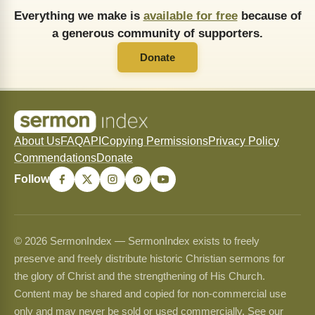
Everything we make is
available for free
because of
a generous community of supporters.
Donate
About Us
FAQ
API
Copying Permissions
Privacy Policy
Commendations
Donate
Follow
© 2026 SermonIndex — SermonIndex exists to freely
preserve and freely distribute historic Christian sermons for
the glory of Christ and the strengthening of His Church.
Content may be shared and copied for non-commercial use
only and may never be sold or used commercially. See our