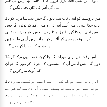
یہوداہ پر ایسی آفت نازل کروں گا کہ جسے بھی اِس کی خبر
ملے گی اُس کے کان بجنے لگیں گے۔
مَیں یروشلم کو اُسی ناپ سے ناپوں گا جس سے سامریہ کو
13
ناپ چکا ہوں۔ مَیں اُسے اُس ترازو میں رکھ کر تولوں گا جس
میں اخی اب کا گھرانا تول چکا ہوں۔ جس طرح برتن صفائی
کرتے وقت پونچھ کر اُلٹے رکھے جاتے ہیں اُسی طرح مَیں
یروشلم کا صفایا کر دوں گا۔
اُس وقت مَیں اپنی میراث کا بچا کھچا حصہ بھی ترک کر
14
دوں گا۔ مَیں اُنہیں اُن کے دشمنوں کے حوالے کر دوں گا جو اُن
کی لُوٹ مار کریں گے۔
اور وجہ یہی ہو گی کہ اُن سے ایسی حرکتیں سرزد
15
ہوئی ہیں جو مجھے ناپسند ہیں۔ اُس دن سے لے کر جب
اُن کے باپ دادا مصر سے نکل آئے آج تک وہ مجھے طیش
دلاتے رہے ہیں’۔"