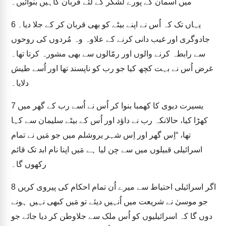
میں آسمان کے پورے لشکر کے لئے قربان گاہیں بنوائیں۔
یہاں تک کہ اُس نے اپنے بیٹے کو بھی قربان کر کے جلا دیا۔
6
جادوگری اور غیب دانی کرنے کے علاوہ وہ مُردوں کی روحوں
سے رابطہ کرنے والوں اور رمّالوں سے بھی مشورہ کرتا تھا۔
غرض اُس نے بہت کچھ کیا جو رب کو ناپسند تھا اور اُسے طیش
دلایا۔
یسیرت دیوی کا کھمبا بنوا کر اُس نے اُسے رب کے گھر میں
7
کھڑا کیا، حالانکہ رب نے داؤد اور اُس کے بیٹے سلیمان سے کہا
تھا، “اِس گھر اور اِس شہر یروشلم میں جو مَیں نے تمام
اسرائیلی قبیلوں میں سے چن لیا ہے مَیں اپنا نام ابد تک قائم
رکھوں گا۔
اگر اسرائیلی احتیاط سے میرے اُن تمام احکام کی پیروی کریں
8
جو موسیٰ نے شریعت میں اُنہیں دیئے تو مَیں کبھی نہیں ہونے
دوں گا کہ اسرائیلیوں کو اُس ملک سے جلاوطن کر دیا جائے جو