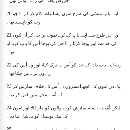
حروص یُطبہ کی رہنے والی تھی۔
اپنے باپ منسّی کی طرح امون ایسا غلط کام کرتا رہا جو
20
رب کو ناپسند تھا۔
وہ ہر طرح سے اپنے باپ کے بُرے نمونے پر چل کر اُن بُتوں
21
کی خدمت اور پوجا کرتا رہا جن کی پوجا اُس کا باپ کرتا آیا
تھا۔
رب اپنے باپ دادا کے خدا کو اُس نے ترک کیا، اور وہ اُس کی
22
راہوں پر نہیں چلتا تھا۔
ایک دن امون کے کچھ افسروں نے اُس کے خلاف سازش کر
23
کے اُسے محل میں قتل کر دیا۔
لیکن اُمّت نے تمام سازش کرنے والوں کو مار ڈالا اور امون
24
کے بیٹے یوسیاہ کو بادشاہ بنا دیا۔
باقی جو کچھ امون کی حکومت کے دوران ہوا اور
25