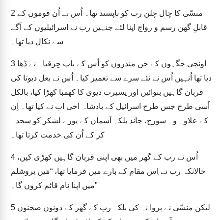
منسّی کا چال چلن رب کو ناپسند تھا۔ اُس نے اُن قوموں کے
2
قابلِ گھن رسم و رواج اپنا لئے جنہیں رب نے اسرائیلیوں کے آگے
سے نکال دیا تھا۔
اونچی جگہوں کے جن مندروں کو اُس کے باپ حِزقیاہ نے ڈھا
3
دیا تھا اُنہیں اُس نے نئے سرے سے تعمیر کیا۔ اُس نے بعل دیوتا کی
قربان گاہیں بنوائیں اور یسیرت دیوی کا کھمبا کھڑا کیا، بالکل
اُسی طرح جس طرح اسرائیل کے بادشاہ اخی اب نے کیا تھا۔ اِن
کے علاوہ وہ سورج، چاند بلکہ آسمان کے پورے لشکر کو سجدہ
کر کے اُن کی خدمت کرتا تھا۔
اُس نے رب کے گھر میں بھی اپنی قربان گاہیں کھڑی کیں،
4
حالانکہ رب نے اِس مقام کے بارے میں فرمایا تھا، “مَیں یروشلم
میں اپنا نام قائم کروں گا۔"
لیکن منسّی نے پروا نہ کی بلکہ رب کے گھر کے دونوں صحنوں
5