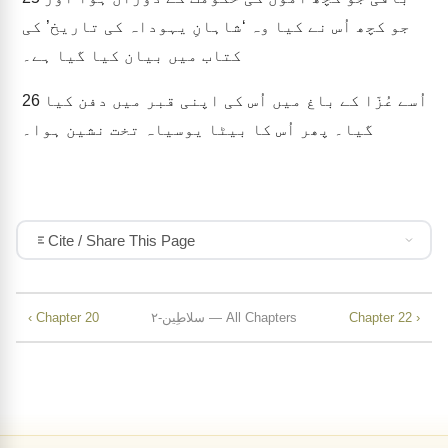
جو کچھ اُس نے کیا وہ ‘شاہانِ یہوداہ کی تاریخ’ کی
کتاب میں بیان کیا گیا ہے۔
اُسے عُزّا کے باغ میں اُس کی اپنی قبر میں دفن کیا
26
گیا۔ پھر اُس کا بیٹا یوسیاہ تخت نشین ہوا۔
Cite / Share This Page
Chapter 22 ›
۲-سلاطِین — All Chapters
‹ Chapter 20