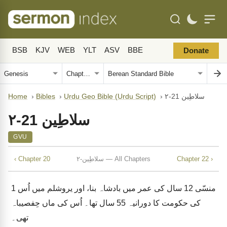
BSB
KJV
WEB
YLT
ASV
BBE
Donate
۲-سلاطِین 21
›
Urdu Geo Bible (Urdu Script)
›
Bibles
›
Home
۲-سلاطِین 21
GVU
Chapter 22 ›
۲-سلاطِین — All Chapters
‹ Chapter 20
منسّی 12 سال کی عمر میں بادشاہ بنا، اور یروشلم میں اُس
1
کی حکومت کا دورانیہ 55 سال تھا۔ اُس کی ماں حِفصیباہ
تھی۔