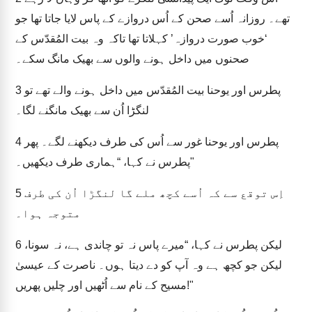
تھے۔ روزانہ اُسے صحن کے اُس دروازے کے پاس لایا جاتا تھا جو
‘خوب صورت دروازہ’ کہلاتا تھا تاکہ وہ بیت المُقدّس کے
صحنوں میں داخل ہونے والوں سے بھیک مانگ سکے۔
پطرس اور یوحنا بیت المُقدّس میں داخل ہونے والے تھے تو
3
لنگڑا اُن سے بھیک مانگنے لگا۔
پطرس اور یوحنا غور سے اُس کی طرف دیکھنے لگے۔ پھر
4
پطرس نے کہا، “ہماری طرف دیکھیں۔"
اِس توقع سے کہ اُسے کچھ ملے گا لنگڑا اُن کی طرف
5
متوجہ ہوا۔
لیکن پطرس نے کہا، “میرے پاس نہ تو چاندی ہے، نہ سونا،
6
لیکن جو کچھ ہے وہ آپ کو دے دیتا ہوں۔ ناصرت کے عیسیٰ
مسیح کے نام سے اُٹھیں اور چلیں پھریں!"