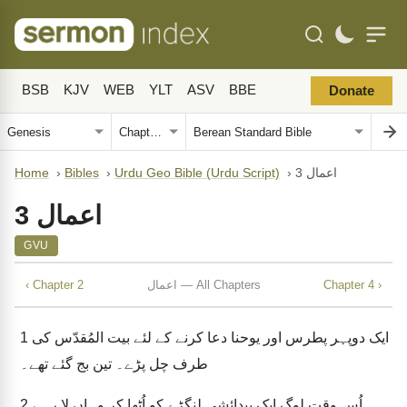
BSB
KJV
WEB
YLT
ASV
BBE
Donate
اعمال 3
›
Urdu Geo Bible (Urdu Script)
›
Bibles
›
Home
اعمال 3
GVU
Chapter 4 ›
اعمال — All Chapters
‹ Chapter 2
ایک دوپہر پطرس اور یوحنا دعا کرنے کے لئے بیت المُقدّس کی
1
طرف چل پڑے۔ تین بج گئے تھے۔
اُس وقت لوگ ایک پیدائشی لنگڑے کو اُٹھا کر وہاں لا رہے
2