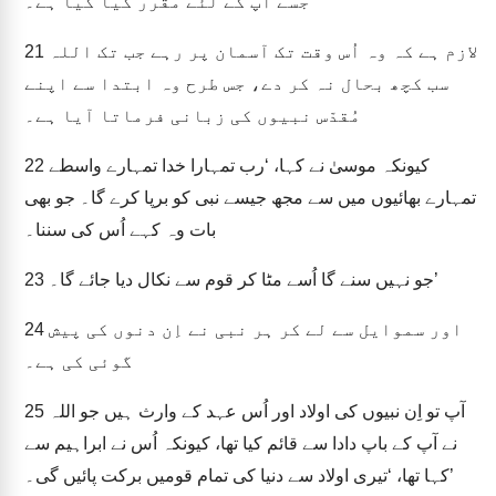
جسے آپ کے لئے مقرر کیا گیا ہے۔
لازم ہے کہ وہ اُس وقت تک آسمان پر رہے جب تک اللہ
21
سب کچھ بحال نہ کر دے، جس طرح وہ ابتدا سے اپنے
مُقدّس نبیوں کی زبانی فرماتا آیا ہے۔
کیونکہ موسیٰ نے کہا، ‘رب تمہارا خدا تمہارے واسطے
22
تمہارے بھائیوں میں سے مجھ جیسے نبی کو برپا کرے گا۔ جو بھی
بات وہ کہے اُس کی سننا۔
جو نہیں سنے گا اُسے مٹا کر قوم سے نکال دیا جائے گا۔’
23
اور سموایل سے لے کر ہر نبی نے اِن دنوں کی پیش
24
گوئی کی ہے۔
آپ تو اِن نبیوں کی اولاد اور اُس عہد کے وارث ہیں جو اللہ
25
نے آپ کے باپ دادا سے قائم کیا تھا، کیونکہ اُس نے ابراہیم سے
کہا تھا، ‘تیری اولاد سے دنیا کی تمام قومیں برکت پائیں گی۔’