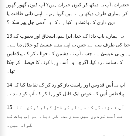
حضرات، آپ یہ دیکھ کر کیوں حیران ہیں؟ آپ کیوں گھور گھور
کر ہماری طرف دیکھ رہے ہیں گویا ہم نے اپنی ذاتی طاقت یا
دین داری کے باعث یہ کیا ہے کہ یہ آدمی چل پھر سکے؟
یہ ہمارے باپ دادا کے خدا، ابراہیم، اسحاق اور یعقوب کے
13
خدا کی طرف سے ہے جس نے اپنے بندے عیسیٰ کو جلال دیا ہے۔
یہ وہی عیسیٰ ہے جسے آپ نے دشمن کے حوالے کر کے پیلاطس
کے سامنے رد کیا، اگرچہ وہ اُسے رِہا کرنے کا فیصلہ کر چکا
تھا۔
آپ نے اُس قدوس اور راست باز کو رد کر کے تقاضا کیا کہ
14
پیلاطس اُس کے عوض ایک قاتل کو رِہا کر کے آپ کو دے دے۔
آپ نے زندگی کے سردار کو قتل کیا، لیکن اللہ
15
نے اُسے مُردوں میں سے زندہ کر دیا۔ ہم اِس بات کے
گواہ ہیں۔