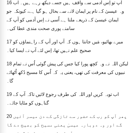
آپ تو اِس آدمی سے واقف ہیں جسے دیکھ رہے ہیں۔ اب
16
وہ عیسیٰ کے نام پر ایمان لانے سے بحال ہو گیا ہے، کیونکہ جو
ایمان عیسیٰ کے ذریعے ملتا ہے اُسی نے اِس آدمی کو آپ کے
سامنے پوری صحت مندی عطا کی۔
میرے بھائیو، مَیں جانتا ہوں کہ آپ اور آپ کے راہنماؤں کو
17
صحیح علم نہیں تھا، اِس لئے آپ نے ایسا کیا۔
لیکن اللہ نے وہ کچھ پورا کیا جس کی پیش گوئی اُس نے تمام
18
نبیوں کی معرفت کی تھی، یعنی یہ کہ اُس کا مسیح دُکھ اُٹھائے
گا۔
اب توبہ کریں اور اللہ کی طرف رجوع لائیں تاکہ آپ کے
19
گناہوں کو مٹایا جائے۔
پھر آپ کو رب کے حضور سے تازگی کے دن میسر آئیں
20
گے اور وہ دوبارہ عیسیٰ یعنی مسیح کو بھیج دے گا