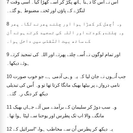
اُس نے اُس کا دہنا ہاتھ پکڑ کر اُسے کھڑا کیا۔ اُسی وقت
7
لنگڑے کے پاؤں اور ٹخنے مضبوط ہو گئے۔
وہ اُچھل کر کھڑا ہوا اور چلنے پھرنے لگا۔ پھر
8
وہ چلتے، کودتے اور اللہ کی تمجید کرتے ہوئے اُن
کے ساتھ بیت المُقدّس میں داخل ہوا۔
اور تمام لوگوں نے اُسے چلتے پھرتے اور اللہ کی تمجید کرتے
9
ہوئے دیکھا۔
جب اُنہوں نے جان لیا کہ یہ وہی آدمی ہے جو خوب صورت
10
نامی دروازے پر بیٹھا بھیک مانگا کرتا تھا تو وہ اُس کی تبدیلی
دیکھ کر دنگ رہ گئے۔
وہ سب دوڑ کر سلیمان کے برآمدے میں آئے جہاں بھیک
11
مانگنے والا اب تک پطرس اور یوحنا سے لپٹا ہوا تھا۔
یہ دیکھ کر پطرس اُن سے مخاطب ہوا، “اسرائیل کے
12