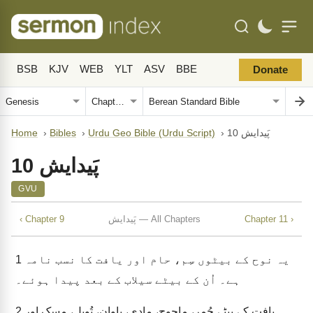
BSB
KJV
WEB
YLT
ASV
BBE
Donate
پَیدایش 10
›
Urdu Geo Bible (Urdu Script)
›
Bibles
›
Home
پَیدایش 10
GVU
Chapter 11 ›
پَیدایش — All Chapters
‹ Chapter 9
یہ نوح کے بیٹوں سِم، حام اور یافت کا نسب نامہ
1
ہے۔ اُن کے بیٹے سیلاب کے بعد پیدا ہوئے۔
یافت کے بیٹے جُمر، ماجوج، مادی، یاوان، تُوبل، مسک اور
2