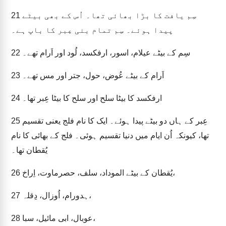
سِم یافت کا بڑا بھائی تھا۔ اُس کے بھی بیٹے
21
پیدا ہوئے۔ سِم تمام بنی عِبر کا باپ ہے۔
سِم کے بیٹے عیلام، اسور، ارفکسد، لُود اور اَرام تھے۔
22
اَرام کے بیٹے عُوض، حول، جتر اور مس تھے۔
23
ارفکسد کا بیٹا سلح اور سلح کا بیٹا عِبر تھا۔
24
عِبر کے ہاں دو بیٹے پیدا ہوئے۔ ایک کا نام فلج یعنی تقسیم
25
تھا، کیونکہ اُن ایام میں دنیا تقسیم ہوئی۔ فلج کے بھائی کا نام
یُقطان تھا۔
یُقطان کے بیٹے الموداد، سلف، حصرماوت، اِراخ،
26
ہدورام، اُوزال، دِقلہ،
27
عوبال، ابی مائیل، سبا،
28