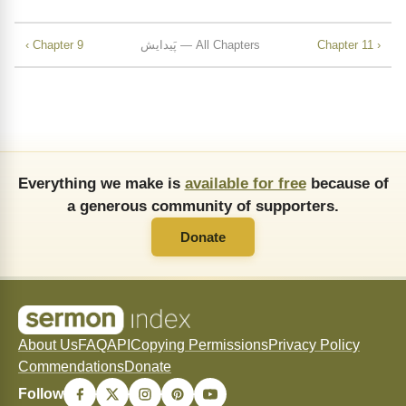
Chapter 11 ›
پَیدایش — All Chapters
‹ Chapter 9
Everything we make is
available for free
because of
a generous community of supporters.
Donate
About Us
FAQ
API
Copying Permissions
Privacy Policy
Commendations
Donate
Follow