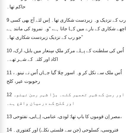
حاکم تھا۔
رب کے نزدیک وہ زبردست شکاری تھا۔ اِس لئے آج بھی کسی
9
اچھے شکاری کے بارے میں کہا جاتا ہے، “وہ نمرود کی مانند ہے
جو رب کے نزدیک زبردست شکاری تھا۔"
اُس کی سلطنت کے پہلے مرکز ملکِ سِنعار میں بابل، ارک،
10
اکاد اور کلنہ کے شہر تھے۔
اُس ملک سے نکل کر وہ اسور چلا گیا جہاں اُس نے نینوہ،
11
رحوبوت عیر، کلح
اور رسن کے شہر تعمیر کئے۔ بڑا شہر رسن نینوہ
12
اور کلح کے درمیان واقع ہے۔
مصر اِن قوموں کا باپ تھا: لودی، عنامی، لِہابی، نفتوحی،
13
فتروسی، کسلوحی (جن سے فلستی نکلے) اور کفتوری۔
14