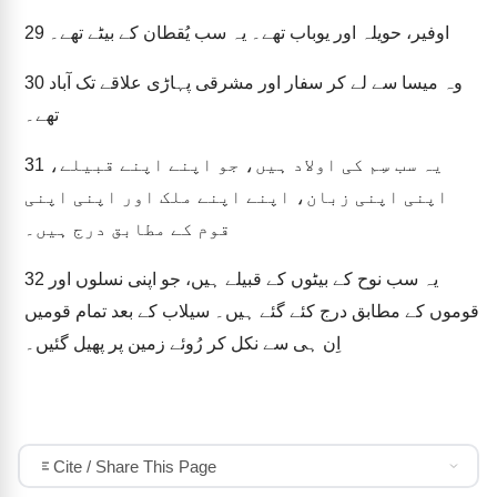
اوفیر، حویلہ اور یوباب تھے۔ یہ سب یُقطان کے بیٹے تھے۔
29
وہ میسا سے لے کر سفار اور مشرقی پہاڑی علاقے تک آباد
30
تھے۔
یہ سب سِم کی اولاد ہیں، جو اپنے اپنے قبیلے،
31
اپنی اپنی زبان، اپنے اپنے ملک اور اپنی اپنی
قوم کے مطابق درج ہیں۔
یہ سب نوح کے بیٹوں کے قبیلے ہیں، جو اپنی نسلوں اور
32
قوموں کے مطابق درج کئے گئے ہیں۔ سیلاب کے بعد تمام قومیں
اِن ہی سے نکل کر رُوئے زمین پر پھیل گئیں۔
Cite / Share This Page