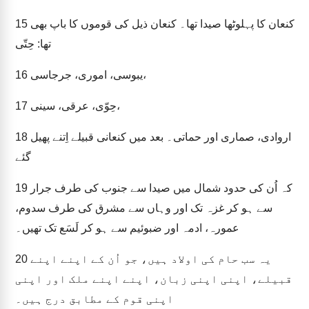
کنعان کا پہلوٹھا صیدا تھا۔ کنعان ذیل کی قوموں کا باپ بھی
15
تھا: حِتّی
یبوسی، اموری، جرجاسی،
16
حِوّی، عرقی، سینی،
17
اروادی، صماری اور حماتی۔ بعد میں کنعانی قبیلے اِتنے پھیل
18
گئے
کہ اُن کی حدود شمال میں صیدا سے جنوب کی طرف جرار
19
سے ہو کر غزہ تک اور وہاں سے مشرق کی طرف سدوم،
عمورہ، ادمہ اور ضبوئیم سے ہو کر لَسَع تک تھیں۔
یہ سب حام کی اولاد ہیں، جو اُن کے اپنے اپنے
20
قبیلے، اپنی اپنی زبان، اپنے اپنے ملک اور اپنی
اپنی قوم کے مطابق درج ہیں۔