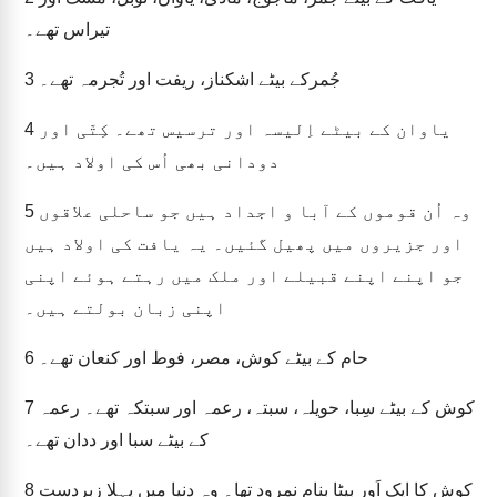
تیراس تھے۔
جُمرکے بیٹے اشکناز، ریفت اور تُجرمہ تھے۔
3
یاوان کے بیٹے اِلیسہ اور ترسیس تھے۔ کِتّی اور
4
دودانی بھی اُس کی اولاد ہیں۔
وہ اُن قوموں کے آبا و اجداد ہیں جو ساحلی علاقوں
5
اور جزیروں میں پھیل گئیں۔ یہ یافت کی اولاد ہیں
جو اپنے اپنے قبیلے اور ملک میں رہتے ہوئے اپنی
اپنی زبان بولتے ہیں۔
حام کے بیٹے کوش، مصر، فوط اور کنعان تھے۔
6
کوش کے بیٹے سِبا، حویلہ، سبتہ، رعمہ اور سبتکہ تھے۔ رعمہ
7
کے بیٹے سبا اور ددان تھے۔
کوش کا ایک اَور بیٹا بنام نمرود تھا۔ وہ دنیا میں پہلا زبردست
8