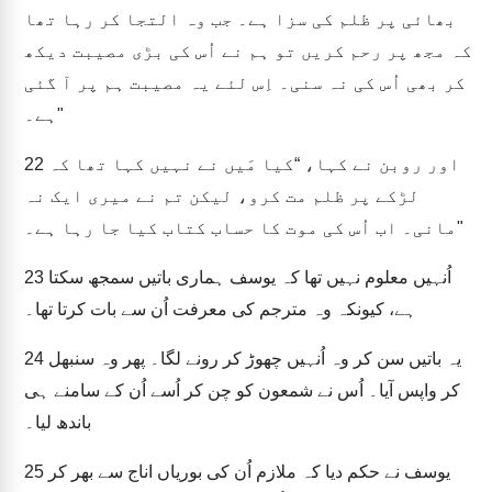
بھائی پر ظلم کی سزا ہے۔ جب وہ التجا کر رہا تھا
کہ مجھ پر رحم کریں تو ہم نے اُس کی بڑی مصیبت دیکھ
کر بھی اُس کی نہ سنی۔ اِس لئے یہ مصیبت ہم پر آ گئی
ہے۔"
اور روبن نے کہا، “کیا مَیں نے نہیں کہا تھا کہ
22
لڑکے پر ظلم مت کرو، لیکن تم نے میری ایک نہ
مانی۔ اب اُس کی موت کا حساب کتاب کیا جا رہا ہے۔"
اُنہیں معلوم نہیں تھا کہ یوسف ہماری باتیں سمجھ سکتا
23
ہے، کیونکہ وہ مترجم کی معرفت اُن سے بات کرتا تھا۔
یہ باتیں سن کر وہ اُنہیں چھوڑ کر رونے لگا۔ پھر وہ سنبھل
24
کر واپس آیا۔ اُس نے شمعون کو چن کر اُسے اُن کے سامنے ہی
باندھ لیا۔
یوسف نے حکم دیا کہ ملازم اُن کی بوریاں اناج سے بھر کر
25