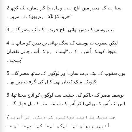
سنا ہے کہ مصر میں اناج ہے۔ وہاں جا کر ہمارے لئے کچھ
2
خرید لاؤ تاکہ ہم بھوکے نہ مریں۔"
تب یوسف کے دس بھائی اناج خریدنے کے لئے مصر گئے۔
3
لیکن یعقوب نے یوسف کے سگے بھائی بن یمین کو ساتھ نہ
4
بھیجا، کیونکہ اُس نے کہا، “ایسا نہ ہو کہ اُسے جانی نقصان
پہنچے۔"
یوں یعقوب کے بیٹے بہت سارے اَور لوگوں کے ساتھ مصر گئے،
5
کیونکہ ملکِ کنعان بھی کال کی گرفت میں تھا۔
یوسف مصر کے حاکم کی حیثیت سے لوگوں کو اناج بیچتا تھا،
6
اِس لئے اُس کے بھائی آ کر اُس کے سامنے منہ کے بل جھک گئے۔
جب یوسف نے اپنے بھائیوں کو دیکھا تو اُس نے
7
اُنہیں پہچان لیا لیکن ایسا کیا جیسا اُن سے