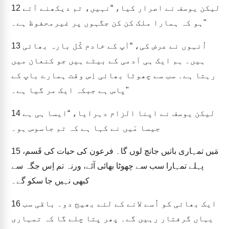
لیکن یوسف نے اصرار کیا، “نہیں، تم دیکھنے آئے
12
ہو کہ ہمارا ملک کن کن جگہوں پر غیرمحفوظ ہے۔"
اُنہوں نے عرض کی، “آپ کے خادم کُل بارہ بھائی
13
ہیں۔ ہم ایک ہی آدمی کے بیٹے ہیں جو کنعان میں
رہتا ہے۔ سب سے چھوٹا بھائی اِس وقت ہمارے باپ کے
پاس ہے جبکہ ایک مر گیا ہے۔"
لیکن یوسف نے اپنا الزام دہرایا، “ایسا ہی ہے
14
جیسا مَیں نے کہا ہے کہ تم جاسوس ہو۔
مَیں تمہاری باتیں جانچ لوں گا۔ فرعون کی حیات کی قَسم،
15
پہلے تمہارا سب سے چھوٹا بھائی آئے، ورنہ تم اِس جگہ سے
کبھی نہیں جا سکو گے۔
ایک بھائی کو اُسے لانے کے لئے بھیج دو۔ باقی سب
16
یہاں گرفتار رہیں گے۔ پھر پتا چلے گا کہ تمہاری