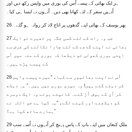
ہر ایک بھائی کے پیسے اُس کی بوری میں واپس رکھ دیں اور
اُنہیں سفر کے لئے کھانا بھی دیں۔ اُنہوں نے ایسا ہی کیا۔
پھر یوسف کے بھائی اپنے گدھوں پر اناج لاد کر روانہ ہو گئے۔
26
جب وہ رات کے لئے کسی جگہ پر ٹھہرے تو ایک
27
بھائی نے اپنے گدھے کے لئے چارا نکالنے کی غرض سے
اپنی بوری کھولی تو دیکھا کہ بوری کے منہ میں اُس
کے پیسے پڑے ہیں۔
اُس نے اپنے بھائیوں سے کہا، “میرے پیسے واپس
28
کر دیئے گئے ہیں! وہ میری بوری میں ہیں۔” یہ دیکھ
کر اُن کے ہوش اُڑ گئے۔ کانپتے ہوئے وہ ایک دوسرے
کو دیکھنے اور کہنے لگے، “یہ کیا ہے جو اللہ نے
ہمارے ساتھ کیا ہے؟"
ملکِ کنعان میں اپنے باپ کے پاس پہنچ کر اُنہوں نے اُسے سب
29