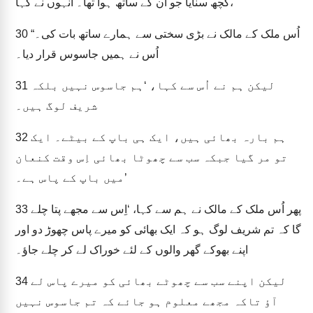
کچھ سنایا جو اُن کے ساتھ ہوا تھا۔ اُنہوں نے کہا،
“اُس ملک کے مالک نے بڑی سختی سے ہمارے ساتھ بات کی۔
30
اُس نے ہمیں جاسوس قرار دیا۔
لیکن ہم نے اُس سے کہا، ‘ہم جاسوس نہیں بلکہ
31
شریف لوگ ہیں۔
ہم بارہ بھائی ہیں، ایک ہی باپ کے بیٹے۔ ایک
32
تو مر گیا جبکہ سب سے چھوٹا بھائی اِس وقت کنعان
میں باپ کے پاس ہے۔’
پھر اُس ملک کے مالک نے ہم سے کہا، ‘اِس سے مجھے پتا چلے
33
گا کہ تم شریف لوگ ہو کہ ایک بھائی کو میرے پاس چھوڑ دو اور
اپنے بھوکے گھر والوں کے لئے خوراک لے کر چلے جاؤ۔
لیکن اپنے سب سے چھوٹے بھائی کو میرے پاس لے
34
آؤ تاکہ مجھے معلوم ہو جائے کہ تم جاسوس نہیں