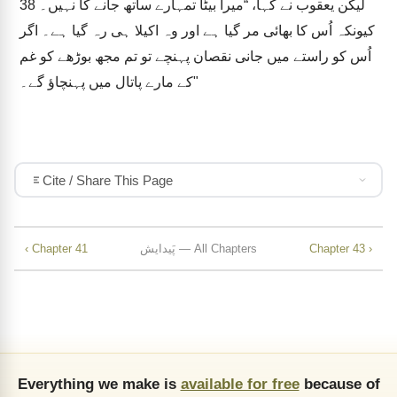
لیکن یعقوب نے کہا، “میرا بیٹا تمہارے ساتھ جانے کا نہیں۔
38
کیونکہ اُس کا بھائی مر گیا ہے اور وہ اکیلا ہی رہ گیا ہے۔ اگر
اُس کو راستے میں جانی نقصان پہنچے تو تم مجھ بوڑھے کو غم
کے مارے پاتال میں پہنچاؤ گے۔"
Cite / Share This Page
Chapter 43 ›
پَیدایش — All Chapters
‹ Chapter 41
Everything we make is
available for free
because of