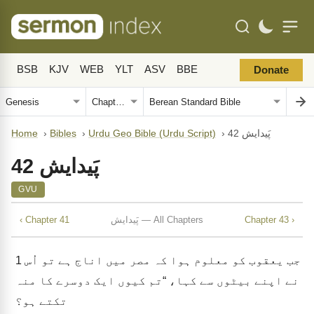
BSB
KJV
WEB
YLT
ASV
BBE
Donate
پَیدایش 42
›
Urdu Geo Bible (Urdu Script)
›
Bibles
›
Home
پَیدایش 42
GVU
Chapter 43 ›
پَیدایش — All Chapters
‹ Chapter 41
جب یعقوب کو معلوم ہوا کہ مصر میں اناج ہے تو اُس
1
نے اپنے بیٹوں سے کہا، “تم کیوں ایک دوسرے کا منہ
تکتے ہو؟