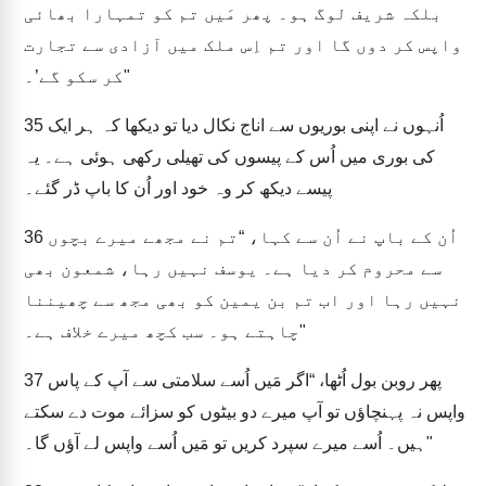
بلکہ شریف لوگ ہو۔ پھر مَیں تم کو تمہارا بھائی
واپس کر دوں گا اور تم اِس ملک میں آزادی سے تجارت
کر سکو گے’۔"
اُنہوں نے اپنی بوریوں سے اناج نکال دیا تو دیکھا کہ ہر ایک
35
کی بوری میں اُس کے پیسوں کی تھیلی رکھی ہوئی ہے۔ یہ
پیسے دیکھ کر وہ خود اور اُن کا باپ ڈر گئے۔
اُن کے باپ نے اُن سے کہا، “تم نے مجھے میرے بچوں
36
سے محروم کر دیا ہے۔ یوسف نہیں رہا، شمعون بھی
نہیں رہا اور اب تم بن یمین کو بھی مجھ سے چھیننا
چاہتے ہو۔ سب کچھ میرے خلاف ہے۔"
پھر روبن بول اُٹھا، “اگر مَیں اُسے سلامتی سے آپ کے پاس
37
واپس نہ پہنچاؤں تو آپ میرے دو بیٹوں کو سزائے موت دے سکتے
ہیں۔ اُسے میرے سپرد کریں تو مَیں اُسے واپس لے آؤں گا۔"