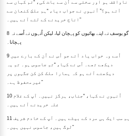
ناواقف ہو اور سختی سے اُن سے بات کی، “تم کہاں سے
آئے ہو؟” اُنہوں نے جواب دیا، “ہم ملکِ کنعان سے
اناج خریدنے کے لئے آئے ہیں۔"
گو یوسف نے اپنے بھائیوں کو پہچان لیا، لیکن اُنہوں نے اُسے نہ
8
پہچانا۔
اُسے وہ خواب یاد آئے جو اُس نے اُن کے بارے میں
9
دیکھے تھے۔ اُس نے کہا، “تم جاسوس ہو۔ تم یہ
دیکھنے آئے ہو کہ ہمارا ملک کن کن جگہوں پر
غیرمحفوظ ہے۔"
اُنہوں نے کہا، “جناب، ہرگز نہیں۔ آپ کے غلام
10
غلہ خریدنے آئے ہیں۔
ہم سب ایک ہی مرد کے بیٹے ہیں۔ آپ کے خادم شریف
11
لوگ ہیں، جاسوس نہیں ہیں۔"