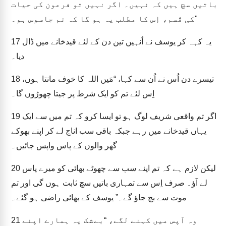
باتیں سچ ہیں کہ نہیں۔ اگر نہیں تو فرعون کی حیات
کی قَسم، اِس کا مطلب یہ ہو گا کہ تم جاسوس ہو۔"
یہ کہہ کر یوسف نے اُنہیں تین دن کے لئے قیدخانے میں ڈال
17
دیا۔
تیسرے دن اُس نے اُن سے کہا، “مَیں اللہ کا خوف مانتا ہوں،
18
اِس لئے تم کو ایک شرط پر جیتا چھوڑوں گا۔
اگر تم واقعی شریف لوگ ہو تو ایسا کرو کہ تم میں سے ایک
19
یہاں قیدخانے میں رہے جبکہ باقی سب اناج لے کر اپنے بھوکے
گھر والوں کے پاس واپس جائیں۔
لیکن لازم ہے کہ تم اپنے سب سے چھوٹے بھائی کو میرے پاس
20
لے آؤ۔ صرف اِس سے تمہاری باتیں سچ ثابت ہوں گی اور تم
موت سے بچ جاؤ گے۔” یوسف کے بھائی راضی ہو گئے۔
وہ آپس میں کہنے لگے، “بےشک یہ ہمارے اپنے
21