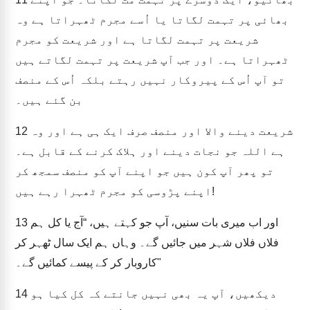
بھائی پر تہمت لگاتا یا اُسے مجرم ٹھہراتا ہے وہ
شریعت پر تہمت لگاتا ہے اور شریعت کو مجرم
ٹھہراتا ہے۔ اور جب آپ شریعت پر تہمت لگاتے ہیں
تو آپ اُس کے پیروکار نہیں رہتے بلکہ اُس کے منصف
بن گئے ہیں۔
شریعت دینے والا اور منصف صرف ایک ہی ہے اور وہ
12
ہے اللہ جو نجات دینے اور ہلاک کرنے کے قابل ہے۔
تو پھر آپ کون ہیں جو اپنے آپ کو منصف سمجھ کر
اپنے پڑوسی کو مجرم ٹھہرا رہے ہیں!
اور اب میری بات سنیں، آپ جو کہتے ہیں، “آج یا کل ہم
13
فلاں فلاں شہر میں جائیں گے۔ وہاں ہم ایک سال ٹھہر کر
کاروبار کر کے پیسے کمائیں گے۔"
دیکھیں، آپ یہ بھی نہیں جانتے کہ کل کیا ہو
14