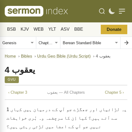
BSB
KJV
WEB
YLT
ASV
BBE
Donate
یعقوب 4
›
Urdu Geo Bible (Urdu Script)
›
Bibles
›
Home
یعقوب 4
GVU
Chapter 5 ›
یعقوب — All Chapters
‹ Chapter 3
یہ لڑائیاں اور جھگڑے جو آپ کے درمیان ہیں کہاں
1
سے آتے ہیں؟ کیا اِن کا سرچشمہ وہ بُری خواہشات
نہیں جو آپ کے اعضا میں لڑتی رہتی ہیں؟