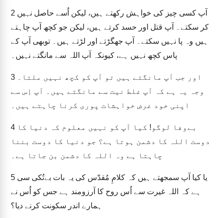
آپ کسی چیز کی خواہش رکھتے ہیں، لیکن اُسے حاصل نہیں
2
کر سکتے۔ آپ قتل اور حسد کرتے ہیں، لیکن جو کچھ آپ چاہتے
ہیں وہ پا نہیں سکتے۔ آپ جھگڑتے اور لڑتے ہیں۔ توبھی آپ کے
پاس کچھ نہیں ہے، کیونکہ آپ اللہ سے مانگتے نہیں۔
اور جب آپ مانگتے ہیں تو آپ کو کچھ نہیں ملتا۔
3
وجہ یہ ہے کہ آپ غلط نیت سے مانگتے ہیں۔ آپ اِس سے
اپنی خود غرض خواہشات پوری کرنا چاہتے ہیں۔
بےوفا لوگو! کیا آپ کو نہیں معلوم کہ دنیا کا
4
دوست اللہ کا دشمن ہوتا ہے؟ جو دنیا کا دوست بننا
چاہتا ہے وہ اللہ کا دشمن بن جاتا ہے۔
یا کیا آپ سمجھتے ہیں کہ کلامِ مُقدّس کی یہ بات بےتُکی سی
5
ہے کہ اللہ غیرت سے اُس روح کا آرزومند ہے جس کو اُس نے
ہمارے اندر سکونت کرنے دیا؟