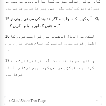
گا۔ آپ کی زندگی چیز ہی کیا ہے! آپ بھاپ ہی ہیں جو
تھوڑی دیر کے لئے نظر آتی، پھر غائب ہو جاتی ہے۔
بلکہ آپ کو یہ کہنا چاہئے، “اگر خداوند کی مرضی ہوئی تو
15
ہم جئیں گے اور یہ یا وہ کریں گے۔"
لیکن فی الحال آپ شیخی مار کر اپنے غرور کا
16
اظہار کرتے ہیں۔ اِس قسم کی تمام شیخی بازی بُری
ہے۔
چنانچہ جو جانتا ہے کہ اُسے کیا کیا نیک کام
17
کرنا ہے، لیکن پھر بھی کچھ نہیں کرتا وہ گناہ
کرتا ہے۔
Cite / Share This Page