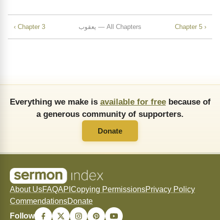
Chapter 5 ›
یعقوب — All Chapters
‹ Chapter 3
Everything we make is
available for free
because of
a generous community of supporters.
Donate
About Us
FAQ
API
Copying Permissions
Privacy Policy
Commendations
Donate
Follow