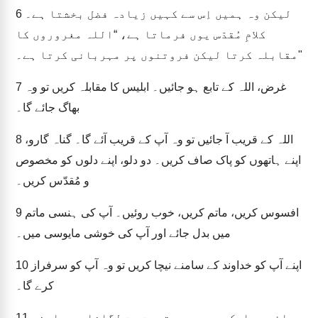
لیکن وہ ہمیں اِس سے کہیں زیادہ فضل بخشتا ہے۔
6
کلامِ مُقدّس یوں فرماتا ہے، “اللہ مغروروں کا
مقابلہ کرتا لیکن فروتنوں پر مہربانی کرتا ہے۔"
غرض، اللہ کے تابع ہو جائیں۔ ابلیس کا مقابلہ کریں تو وہ
7
بھاگ جائے گا۔
اللہ کے قریب آ جائیں تو وہ آپ کے قریب آئے گا۔ گناہ گارو،
8
اپنے ہاتھوں کو پاک صاف کریں۔ دو دلو، اپنے دلوں کو مخصوص
و مُقدّس کریں۔
افسوس کریں، ماتم کریں، خوب روئیں۔ آپ کی ہنسی ماتم
9
میں بدل جائے اور آپ کی خوشی مایوسی میں۔
اپنے آپ کو خداوند کے سامنے نیچا کریں تو وہ آپ کو سرفراز
10
کرے گا۔
بھائیو، ایک دوسرے پر تہمت مت لگانا۔ جو اپنے
11