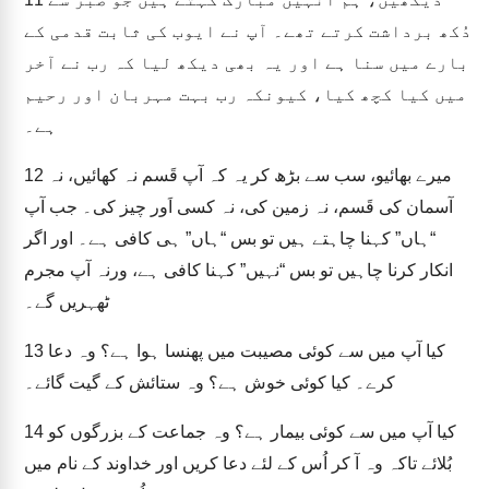
دُکھ برداشت کرتے تھے۔ آپ نے ایوب کی ثابت قدمی کے
بارے میں سنا ہے اور یہ بھی دیکھ لیا کہ رب نے آخر
میں کیا کچھ کیا، کیونکہ رب بہت مہربان اور رحیم
ہے۔
میرے بھائیو، سب سے بڑھ کر یہ کہ آپ قَسم نہ کھائیں، نہ
12
آسمان کی قَسم، نہ زمین کی، نہ کسی اَور چیز کی۔ جب آپ
“ہاں” کہنا چاہتے ہیں تو بس “ہاں” ہی کافی ہے۔ اور اگر
انکار کرنا چاہیں تو بس “نہیں” کہنا کافی ہے، ورنہ آپ مجرم
ٹھہریں گے۔
کیا آپ میں سے کوئی مصیبت میں پھنسا ہوا ہے؟ وہ دعا
13
کرے۔ کیا کوئی خوش ہے؟ وہ ستائش کے گیت گائے۔
کیا آپ میں سے کوئی بیمار ہے؟ وہ جماعت کے بزرگوں کو
14
بُلائے تاکہ وہ آ کر اُس کے لئے دعا کریں اور خداوند کے نام میں