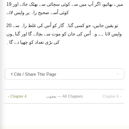
میرے بھائیو، اگر آپ میں سے کوئی سچائی سے بھٹک جائے اور
19
کوئی اُسے صحیح راہ پر واپس لائے
تو یقین جانیں، جو کسی گناہ گار کو اُس کی غلط راہ سے
20
واپس لاتا ہے وہ اُس کی جان کو موت سے بچائے گا اور گناہوں
کی بڑی تعداد کو چھپا دے گا۔
Cite / Share This Page
Chapter 6 ›
یعقوب — All Chapters
‹ Chapter 4