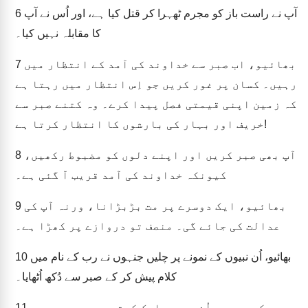
آپ نے راست باز کو مجرم ٹھہرا کر قتل کیا ہے، اور اُس نے آپ
6
کا مقابلہ نہیں کیا۔
بھائیو، اب صبر سے خداوند کی آمد کے انتظار میں
7
رہیں۔ کسان پر غور کریں جو اِس انتظار میں رہتا ہے
کہ زمین اپنی قیمتی فصل پیدا کرے۔ وہ کتنے صبر سے
خریف اور بہار کی بارشوں کا انتظار کرتا ہے!
آپ بھی صبر کریں اور اپنے دلوں کو مضبوط رکھیں،
8
کیونکہ خداوند کی آمد قریب آ گئی ہے۔
بھائیو، ایک دوسرے پر مت بڑبڑانا، ورنہ آپ کی
9
عدالت کی جائے گی۔ منصف تو دروازے پر کھڑا ہے۔
بھائیو، اُن نبیوں کے نمونے پر چلیں جنہوں نے رب کے نام میں
10
کلام پیش کر کے صبر سے دُکھ اُٹھایا۔
دیکھیں، ہم اُنہیں مبارک کہتے ہیں جو صبر سے
11