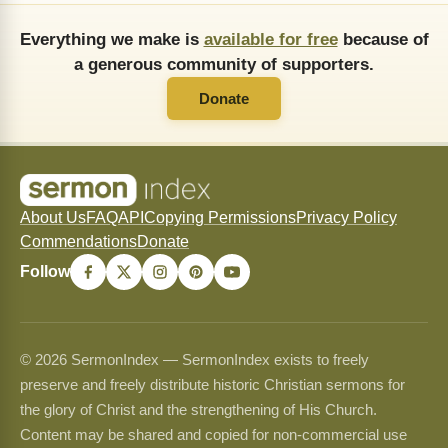
Everything we make is
available for free
because of
a generous community of supporters.
Donate
About Us
FAQ
API
Copying Permissions
Privacy Policy
Commendations
Donate
Follow
© 2026 SermonIndex — SermonIndex exists to freely
preserve and freely distribute historic Christian sermons for
the glory of Christ and the strengthening of His Church.
Content may be shared and copied for non-commercial use