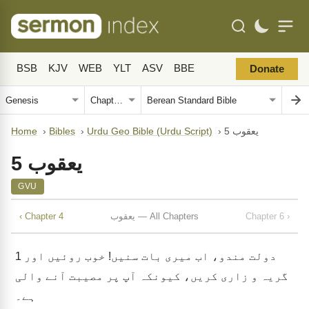
BSB
KJV
WEB
YLT
ASV
BBE
Donate
یعقوب 5
›
Urdu Geo Bible (Urdu Script)
›
Bibles
›
Home
یعقوب 5
GVU
Chapter 6 ›
یعقوب — All Chapters
‹ Chapter 4
دولت مندو، اب میری بات سنیں! خوب روئیں اور
1
گریہ و زاری کریں، کیونکہ آپ پر مصیبت آنے والی
ہے۔