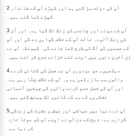
آپ کی دولت سڑ گئی ہے اور کیڑے آپ کے شاندار
2
کپڑے کھا گئے ہیں۔
آپ کے سونے اور چاندی کو زنگ لگ گیا ہے۔ اور اُن
3
کی زنگ آلودہ حالت آپ کے خلاف گواہی دے گی اور آپ
کے جسموں کو آگ کی طرح کھا جائے گی۔ کیونکہ آپ نے
اِن آخری دنوں میں اپنے لئے خزانے جمع کر لئے ہیں۔
دیکھیں، جو مزدوری آپ نے فصل کی کٹائی کرنے
4
والوں سے باز رکھی ہے وہ آپ کے خلاف چلّا رہی ہے۔
اور آپ کی فصل جمع کرنے والوں کی چیخیں آسمانی
لشکروں کے رب کے کانوں تک پہنچ گئی ہیں۔
آپ نے دنیا میں عیاشی اور عیش و عشرت کی زندگی
5
گزاری ہے۔ ذبح کے دن آپ نے اپنے آپ کو موٹا تازہ
کر دیا ہے۔