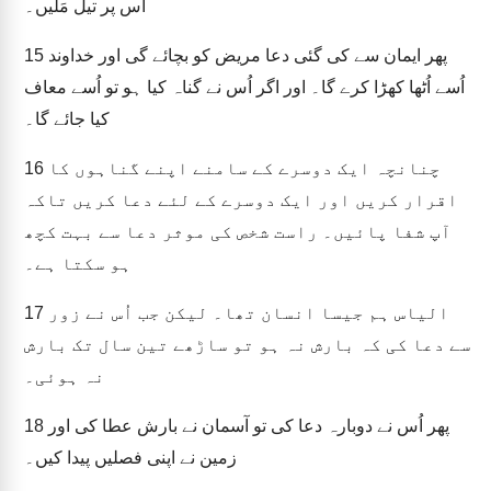
اُس پر تیل مَلیں۔
پھر ایمان سے کی گئی دعا مریض کو بچائے گی اور خداوند
15
اُسے اُٹھا کھڑا کرے گا۔ اور اگر اُس نے گناہ کیا ہو تو اُسے معاف
کیا جائے گا۔
چنانچہ ایک دوسرے کے سامنے اپنے گناہوں کا
16
اقرار کریں اور ایک دوسرے کے لئے دعا کریں تاکہ
آپ شفا پائیں۔ راست شخص کی موثر دعا سے بہت کچھ
ہو سکتا ہے۔
الیاس ہم جیسا انسان تھا۔ لیکن جب اُس نے زور
17
سے دعا کی کہ بارش نہ ہو تو ساڑھے تین سال تک بارش
نہ ہوئی۔
پھر اُس نے دوبارہ دعا کی تو آسمان نے بارش عطا کی اور
18
زمین نے اپنی فصلیں پیدا کیں۔