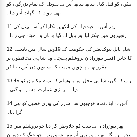
بیٹوں کو قتل کیا۔ ساتھ ساتھ اُس نے یہوداہ کے تمام بزرگوں کو
بھی موت کے گھاٹ اُتار دیا۔
پھر اُس نے صِدقیاہ کی آنکھیں نکلوا کر اُسے پیتل کی
11
زنجیروں میں جکڑ لیا اور بابل لے گیا جہاں وہ جیتے جی رہا۔
شاہِ بابل نبوکدنضر کی حکومت کے 19ویں سال میں بادشاہ
12
کا خاص افسر نبوزرادان یروشلم پہنچا۔ وہ شاہی محافظوں پر
مقرر تھا۔ پانچویں مہینے کے ساتویں دن اُس نے آ کر
رب کے گھر، شاہی محل اور یروشلم کے تمام مکانوں کو جلا
13
دیا۔ ہر بڑی عمارت بھسم ہو گئی۔
اُس نے اپنے تمام فوجیوں سے شہر کی پوری فصیل کو بھی
14
گرا دیا۔
پھر نبوزرادان نے سب کو جلاوطن کر دیا جو یروشلم میں
15
پیچھے رہ گئے تھے۔ وہ بھی اُن میں شامل تھے جو جنگ کے دوران