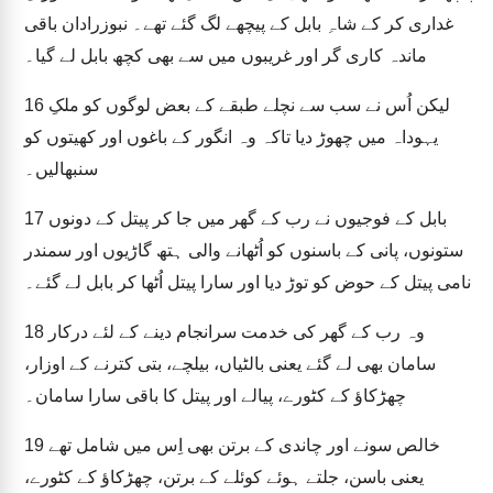
غداری کر کے شاہِ بابل کے پیچھے لگ گئے تھے۔ نبوزرادان باقی
ماندہ کاری گر اور غریبوں میں سے بھی کچھ بابل لے گیا۔
لیکن اُس نے سب سے نچلے طبقے کے بعض لوگوں کو ملکِ
16
یہوداہ میں چھوڑ دیا تاکہ وہ انگور کے باغوں اور کھیتوں کو
سنبھالیں۔
بابل کے فوجیوں نے رب کے گھر میں جا کر پیتل کے دونوں
17
ستونوں، پانی کے باسنوں کو اُٹھانے والی ہتھ گاڑیوں اور سمندر
نامی پیتل کے حوض کو توڑ دیا اور سارا پیتل اُٹھا کر بابل لے گئے۔
وہ رب کے گھر کی خدمت سرانجام دینے کے لئے درکار
18
سامان بھی لے گئے یعنی بالٹیاں، بیلچے، بتی کترنے کے اوزار،
چھڑکاؤ کے کٹورے، پیالے اور پیتل کا باقی سارا سامان۔
خالص سونے اور چاندی کے برتن بھی اِس میں شامل تھے
19
یعنی باسن، جلتے ہوئے کوئلے کے برتن، چھڑکاؤ کے کٹورے،