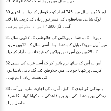
18ویں سال میں یروشلم کے 832 افراد،
29
اور 23ویں سال میں 745 افراد کو جلاوطن کر دیا۔ یہ آخری
30
لوگ شاہی محافظوں کے افسر نبوزرادان کے ذریعے بابل لائے
گئے۔ کُل 4,600 افراد جلاوطن ہوئے۔
یہوداہ کے بادشاہ یہویاکین کی جلاوطنی کے 37ویں سال
31
میں اَویل مرودک بابل کا بادشاہ بنا۔ اُسی سال کے 12ویں مہینے
کے 25ویں دن اُس نے یہویاکین کو قیدخانے سے آزاد کر دیا۔
اُس نے اُس کے ساتھ نرم باتیں کر کے اُسے عزت کی ایسی
32
کرسی پر بٹھایا جو بابل میں جلاوطن کئے گئے باقی بادشاہوں
کی نسبت زیادہ اہم تھی۔
یہویاکین کو قیدی کے کپڑے اُتارنے کی اجازت ملی، اور اُسے
33
زندگی بھر بادشاہ کی میز پر باقاعدگی سے کھانا کھانے کا شرف
حاصل رہا۔