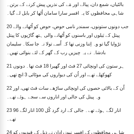
بالٹیاں، شمع دان، پیالے اور مَے کی نذریں پیش کرنے کے برتن۔
شاہی محافظوں کا یہ افسر سارا سامان اُٹھا کر بابل لے گیا۔
جب دونوں ستونوں، سمندر نامی حوض، حوض کو اُٹھانے والے
20
پیتل کے بَیلوں اور باسنوں کو اُٹھانے والی ہتھ گاڑیوں کا پیتل
تڑوایا گیا تو وہ اِتنا وزنی تھا کہ اُسے تولا نہ جا سکا۔ سلیمان
بادشاہ نے یہ چیزیں رب کے گھر کے لئے بنوائی تھیں۔
ہر ستون کی اونچائی 27 فٹ اور گھیرا 18 فٹ تھا۔ دونوں
21
کھوکھلے تھے، اور اُن کی دیواروں کی موٹائی 3 انچ تھی۔
اُن کے بالائی حصوں کی اونچائی ساڑھے سات فٹ تھی، اور
22
وہ پیتل کی جالی اور اناروں سے سجے ہوئے تھے۔
96 انار لگے ہوئے تھے۔ جالی کے ارد گرد کُل 100 انار لگے
23
تھے۔
شاہی محافظوں کے افسر نبوزرادان نے ذیل کے قیدیوں کو
24