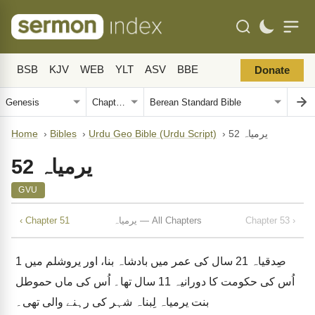
BSB
KJV
WEB
YLT
ASV
BBE
Donate
یرمیاہ 52
›
Urdu Geo Bible (Urdu Script)
›
Bibles
›
Home
یرمیاہ 52
GVU
Chapter 53 ›
یرمیاہ — All Chapters
‹ Chapter 51
صِدقیاہ 21 سال کی عمر میں بادشاہ بنا، اور یروشلم میں
1
اُس کی حکومت کا دورانیہ 11 سال تھا۔ اُس کی ماں حموطل
بنت یرمیاہ لِبناہ شہر کی رہنے والی تھی۔