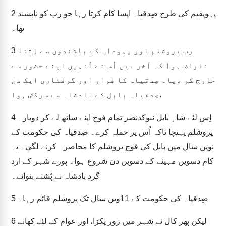
یہویقیم کی طرح صِدقیاہ ایسا کام کرتا رہا جو رب کو ناپسند
2
تھا۔
رب یروشلم اور یہوداہ کے باشندوں سے اِتنا
3
ناراض ہوا کہ آخر میں اُس نے اُنہیں اپنے حضور سے
خارج کر دیا۔ صِدقیاہ کا فرار اور گرفتاری ایک دن
صِدقیاہ بابل کے بادشاہ سے سرکش ہوا،
اِس لئے شاہِ بابل نبوکدنضر تمام فوج اپنے ساتھ لے کر دوبارہ
4
یروشلم پہنچا تاکہ اُس پر حملہ کرے۔ صِدقیاہ کی حکومت کے
نویں سال میں بابل کی فوج یروشلم کا محاصرہ کرنے لگی۔ یہ
کام دسویں مہینے کے دسویں دن شروع ہوا۔ پورے شہر کے ارد
گرد بادشاہ نے پُشتے بنوائے۔
صِدقیاہ کی حکومت کے 11ویں سال تک یروشلم قائم رہا۔
5
لیکن پھر کال نے شہر میں زور پکڑا، اور عوام کے لئے کھانے
6