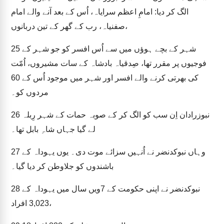
الگ کر دیا: امامِ اعظم سرایاہ، اُس کے بعد آنے والے امام
صفنیاہ، رب کے گھر کے تین دربانوں،
شہر کے بچے ہوؤں میں سے اُس افسر کو جو شہر کے
25
فوجیوں پر مقرر تھا، صِدقیاہ بادشاہ کے سات مشیروں، اُمّت
کی بھرتی کرنے والے افسر اور شہر میں موجود اُس کے 60
مردوں کو۔
نبوزرادان اِن سب کو الگ کر کے صوبہ حمات کے شہر رِبلہ
26
لے گیا جہاں شاہِ بابل تھا۔
وہاں نبوکدنضر نے اُنہیں سزائے موت دی۔ یوں یہوداہ کے
27
باشندوں کو جلاوطن کر دیا گیا۔
نبوکدنضر نے اپنی حکومت کے 7ویں سال میں یہوداہ کے
28
3,023 افراد،