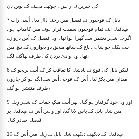
کی چیزیں نہ رہیں۔ چوتھے مہینے کے نویں دن
بابل کے فوجیوں نے فصیل میں رخنہ ڈال دیا۔ اُسی رات
7
صِدقیاہ اپنے تمام فوجیوں سمیت فرار ہونے میں کامیاب ہوا،
اگرچہ شہر دشمن سے گھرا ہوا تھا۔ وہ فصیل کے اُس دروازے
سے نکلے جو شاہی باغ کے ساتھ ملحق دو دیواروں کے بیچ میں
تھا۔ وہ وادیٔ یردن کی طرف بھاگنے لگے،
لیکن بابل کی فوج نے بادشاہ کا تعاقب کر کے اُسے یریحو کے
8
میدان میں پکڑ لیا۔ اُس کے فوجی اُس سے الگ ہو کر چاروں
طرف منتشر ہو گئے،
اور وہ خود گرفتار ہو گیا۔ پھر اُسے ملکِ حمات کے شہر رِبلہ
9
میں شاہِ بابل کے پاس لایا گیا، اور وہیں اُس نے صِدقیاہ پر
فیصلہ صادر کیا۔
صِدقیاہ کے دیکھتے دیکھتے شاہِ بابل نے رِبلہ میں اُس کے
10